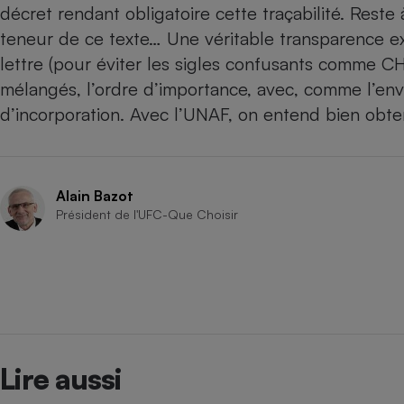
décret rendant obligatoire cette traçabilité. Reste 
Internet
teneur de ce texte… Une véritable transparence exi
Gros électroménager
Téléphonie
lettre (pour éviter les sigles confusants comme CH 
Petit électroménager 
mélangés, l’ordre d’importance, avec, comme l’en
Complément
alimentaire
d’incorporation. Avec l’UNAF, on entend bien obte
Mutuelle
Assurance emprunteu
Alain Bazot
Président de l'UFC-Que Choisir
Matelas
Champa
boutei
Banque 
Téléviseur
Antimoustique
Lave-linge
Lire aussi