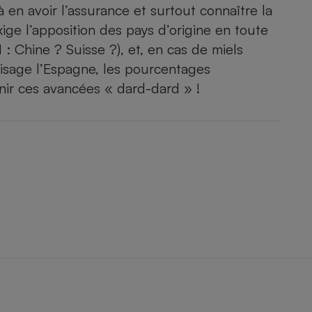
à en avoir l’assurance et surtout connaître la
ge l’apposition des pays d’origine en toute
: Chine ? Suisse ?), et, en cas de miels
- Ustensile
visage l’Espagne, les pourcentages
Foie gras
nir ces avancées « dard-dard » !
Aide auditive
r
Assurance vie
Poêle à granulés
gne - Comment choisir une
lle de champagne
en ligne
Ordinateur portable
Crème solaire
Lave-vaisselle