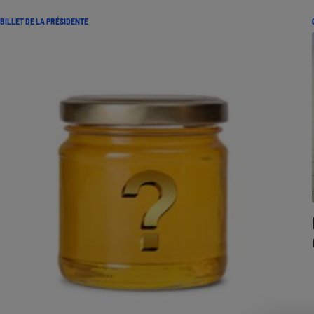
Radiateur électrique
BILLET DE LA PRÉSIDENTE
Téléphone mobile -
Smartphone
Plaque de cuisson à
induction
Climatiseur -
Ventilateur
Antivirus
Climatiseur -
Ventilateur