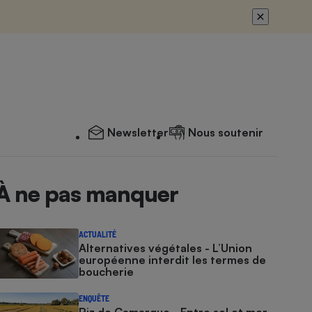
Newsletter
Nous soutenir
À ne pas manquer
ACTUALITÉ
Alternatives végétales - L’Union
européenne interdit les termes de
boucherie
ENQUÊTE