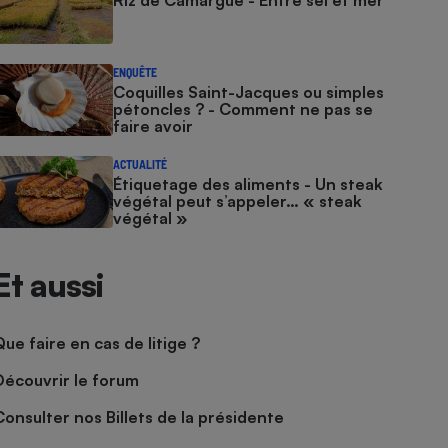
Riz de Camargue - Entre sel et mer
ENQUÊTE
Coquilles Saint-Jacques ou simples
pétoncles ? - Comment ne pas se
faire avoir
ACTUALITÉ
Étiquetage des aliments - Un steak
végétal peut s’appeler… « steak
végétal »
Et aussi
Que faire en cas de litige ?
Découvrir le forum
Consulter nos Billets de la présidente