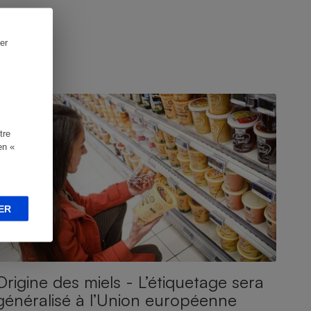
er
CTUALITÉ
tre
en «
ER
Origine des miels - L’étiquetage sera
généralisé à l’Union européenne