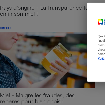
Pays d’origine - La transparence fait
enfin son miel !
Cafetière à expresso
CONSEILS
Que 
l’aud
promo
choix
param
Polit
Robot ménager
Miel - Malgré les fraudes, des
repères pour bien choisir