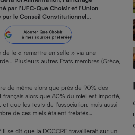
amé par l’UFC-Que Choisir et l’Union
atif sèche-linge
atif smartphone
atif nettoyeur haute
ateur mutuelle
par le Conseil Constitutionnel...
on
Réparation
Ajouter
Que Choisir
à mes sources préférées
Obsèques - Pompes
teur des devis d’opticiens
funèbres
eur-congélateur
dio
 robot
dé de le « remettre en selle » via une
tarde… Plusieurs autres Etats membres (Grèce,
nduction
son
ranulés
irante
e multifonction
électrique
Panneaux
r mobile
r portable
photovoltaïques
faire de même alors que près de 90% des
 Médicament
 balai
français alors que 80% du miel est importé,
omplémentaire santé
 traîneau
ctile
Circuits courts et
et que les tests de l’association, mais aussi
alimentation locale
Puériculture - Produit
 automatique
mbre de ces miels étaient frelatés…
pour bébé
Banque en ligne
seur
 Il se dit que la DGCCRF travaillerait sur un
vapeur