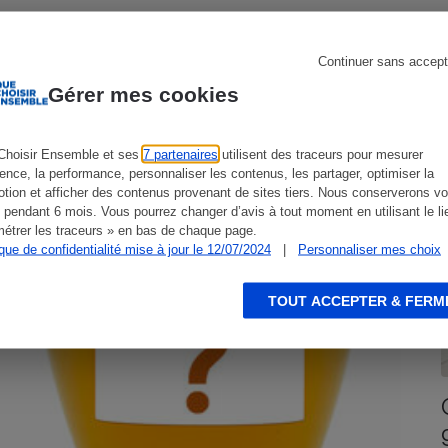
Continuer sans accept
Gérer mes cookies
s
Réfrigérateur
ACTION QUE CHOISIR ENSEMBLE
A
Choisir Ensemble et ses
7 partenaires
utilisent des traceurs pour mesurer
ience, la performance, personnaliser les contenus, les partager, optimiser la
tion et afficher des contenus provenant de sites tiers. Nous conserverons vo
 pendant 6 mois. Vous pourrez changer d’avis à tout moment en utilisant le li
étrer les traceurs » en bas de chaque page.
ique de confidentialité mise à jour le 12/07/2024
|
Personnaliser mes choix
TOUT ACCEPTER & FERM