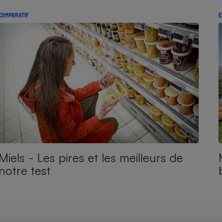
Électricité - Gaz
COMPARATIF
E
Appareil photo
numérique
Four encastrable
Lessive
Miels - Les pires et les meilleurs de
Aspirateur
notre test