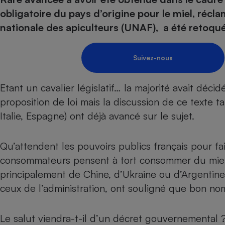
Energie
Nutrition
Assurance auto
obligatoire du pays d’origine pour le miel, récl
-nous ?
Produit alimentaire
Carburant
Compar
Compar
Compar
Compar
nationale des apiculteurs (UNAF), a été retoqué 
pressi
Choisir son fioul
Assurance
Sécurité - Hygiène
Circulation routière
Choisir son pellet
Banque - Crédit
Crédit immobilier
Contrôle technique - 
Suivez-nous
Comparateur assurance emprunteur
Epargne - Fiscalité
Maison de retraite
Compara
Pièce détachée
Energie Moins Chère Ensemble
Comparatif réfrigérat
Comparatif casque au
Comparatif tondeuse
Etant un cavalier législatif… la majorité avait déci
Moto
proposition de loi mais la discussion de ce texte 
Comparatif plaque à i
Comparatif barre de 
Comparatif poêle à g
Supermarché - Drive
Italie, Espagne) ont déjà avancé sur le sujet.
Comparatif hotte asp
Comparatif imprimant
Comparatif radiateur 
Électricité - Gaz
Hygiène - Beauté
Comparatif climatiseu
Comparatif ordinateu
Qu’attendent les pouvoirs publics français pour 
Tous les comparateurs
Maladie - Médecine -
Comparatif aspirateur
Comparatif ultrabook
Aménagement
consommateurs pensent à tort consommer du miel 
Toutes les cartes interactives
Système de santé - C
Comparatif aspirateur
Comparatif tablette ta
Supermarché - Drive
Bricolage - Jardinage
principalement de Chine, d’Ukraine ou d’Argentine, 
Retraite
Comparatif cafetière
ceux de l’administration, ont souligné que bon no
Chauffage
Speedtest - Testez le débit de votre
Mutuelle
Comparatif robot cui
Image et son
Produit d'entretien
connexion Internet
Le salut viendra-t-il d’un décret gouvernemental ?
Comparatif centrale 
Comparateur auto
Informatique
Sécurité domestique