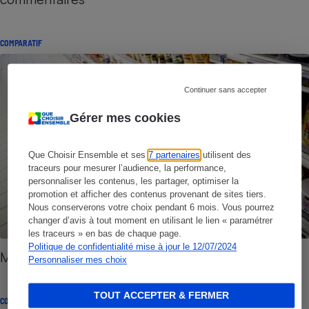
COMPARATIF
Continuer sans accepter
Gérer mes cookies
Que Choisir Ensemble et ses
7 partenaires
utilisent des
traceurs pour mesurer l’audience, la performance,
personnaliser les contenus, les partager, optimiser la
promotion et afficher des contenus provenant de sites tiers.
Nous conserverons votre choix pendant 6 mois. Vous pourrez
changer d’avis à tout moment en utilisant le lien « paramétrer
les traceurs » en bas de chaque page.
Politique de confidentialité mise à jour le 12/07/2024
Miels - Les pires et les meilleurs de notre test
Personnaliser mes choix
TOUT ACCEPTER & FERMER
CONSEILS