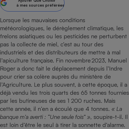
Ajouter
Que Choisir
à mes sources préférées
Petit électroménager - U
Complément
alimentaire
Lorsque les mauvaises conditions
Mutuelle
Assurance emprunteur
météorologiques, le dérèglement climatique, les
frelons asiatiques ou les pesticides ne perturbent
pas la collecte de miel, c’est au tour des
industriels et des distributeurs de mettre à mal
Matelas
Champagne
l’apiculture française. Fin novembre 2023, Manuel
bouteille
Banque en 
Roger a donc fait le déplacement depuis l’Indre
Téléviseur
pour crier sa colère auprès du ministère de
Antimoustique
l’Agriculture. Le plus souvent, à cette époque, il a
Lave-linge
déjà vendu les trois quarts des 65 tonnes fournies
par les butineuses de ses 1 200 ruches. Mais
cette année, il n’en a écoulé que 4 tonnes.
« La
Radiateur électrique
banque m’a averti : “Une seule fois” »,
soupire-t-il. Il
est loin d’être le seul à tirer la sonnette d’alarme.