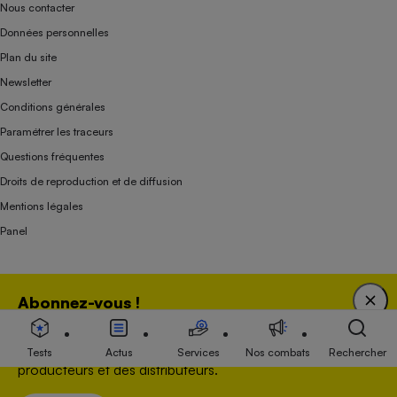
Nous contacter
Données personnelles
Plan du site
Newsletter
Conditions générales
Paramétrer les traceurs
Questions fréquentes
Droits de reproduction et de diffusion
Mentions légales
Panel
Association indépendante de l’État, des syndicats, des producteurs et des
Abonnez-vous !
distributeurs depuis 1951.
Bénéficiez d'une expertise unique tout en soutenant
une association 100 % indépendante de l'Etat, des
Tests
Actus
Services
Nos combats
Rechercher
producteurs et des distributeurs.