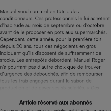
Téléphone mobile -
Smartphone
Manuel vend son miel en fûts à des
Plaque de cuisson à
induction
conditionneurs. Ces professionnels le lui achètent
d’habitude au mois de septembre ou d’octobre
avant de le proposer en pots aux supermarchés.
Climatiseur -
Cependant, cette année, pour la première fois
Ventilateur
depuis 20 ans, tous ces négociants en gros
indiquent qu’ils disposent de suffisamment de
Antivirus
stocks. Les entrepôts débordent. Manuel Roger
Climatiseur -
n’a pourtant pas d’autre choix que de trouver
Ventilateur
d’urgence des débouchés, afin de rembourser
tous les frais engagés durant la saison de
production et de payer ses six salariés.
« Des
Article réservé aux abonnés
Abonnez-vous et accédez immédiatement à tout le contenu du