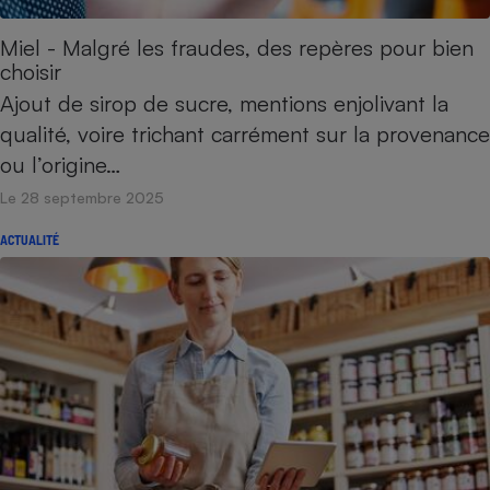
Téléphone mobile -
Smartphone
Miel - Malgré les fraudes, des repères pour bien
Plaque de cuisson à
induction
choisir
Ajout de sirop de sucre, mentions enjolivant la
qualité, voire trichant carrément sur la provenance
Climatiseur -
ou l’origine…
Ventilateur
Le 28 septembre 2025
ACTUALITÉ
Antivirus
Climatiseur -
Ventilateur