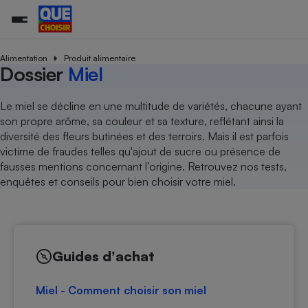
Alimentation
Produit alimentaire
Dossier
Miel
Additifs a
Comparate
Comparatif
Comparateu
Comparatif
Comparateu
Comparatif
Comparati
Substances
Toutes les actualités
Tous les services
Tous nos combats
L’association
Organismes de défense 
Train
Le miel se décline en une multitude de variétés, chacune ayant
supermarc
cosmétiqu
Comparateu
Achat - Vente - Travaux
Démarche administrative
son propre arôme, sa couleur et sa texture, reflétant ainsi la
Enquêtes
Nos actions
Nos missions
Système judiciaire
Transport aérien
gratuit
diversité des fleurs butinées et des terroirs. Mais il est parfois
Copropriété
Famille
Guides d'achat
Nos grandes victoires
Notre méthodologie
victime de fraudes telles qu'ajout de sucre ou présence de
Location
Senior
Comparateu
Comparate
Comparati
Comparatif
Comparate
Comparatif
Comparatif
fausses mentions concernant l’origine. Retrouvez nos tests,
Conseils
Les billets de la présidente
Notre financement
supermarc
électrique
enquêtes et conseils pour bien choisir votre miel.
Service marchand
Magasin - Grande surfac
Sport
Soumettre un litige
Brèves
Nos associations locales
Nos partenaires
Air
Marketing - Fidélisation
Vacances - Tourisme
Lettres types
Nous rejoindre
Nous rejoindre
Déchet
Méthode de vente - Abu
Rencontrer une association locale
Comparate
Comparatif
Comparatif
Comparatif
Comparatif
En savoir plus sur Que Choisir Ensemble
Eau
s
Agriculture
Achat - Vente - Location
Guides dʼachat
Energie
Nutrition
Assurance auto
-nous ?
Miel - Comment choisir son miel
Produit alimentaire
Carburant
Comparati
Comparati
Comparati
Comparate