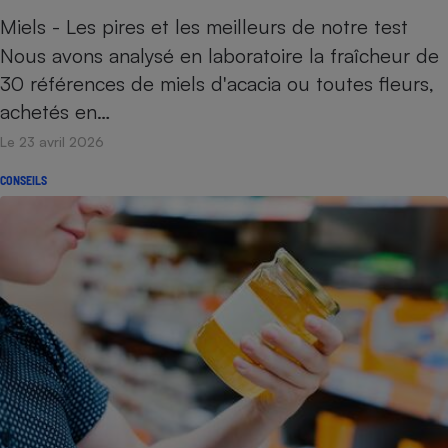
Miels - Les pires et les meilleurs de notre test
Petit électroménager - U
Complément
Nous avons analysé en laboratoire la fraîcheur de
alimentaire
30 références de miels d'acacia ou toutes fleurs,
Mutuelle
Assurance emprunteur
achetés en…
Le 23 avril 2026
CONSEILS
Matelas
Champagne
bouteille
Banque en 
Téléviseur
Antimoustique
Lave-linge
Radiateur électrique