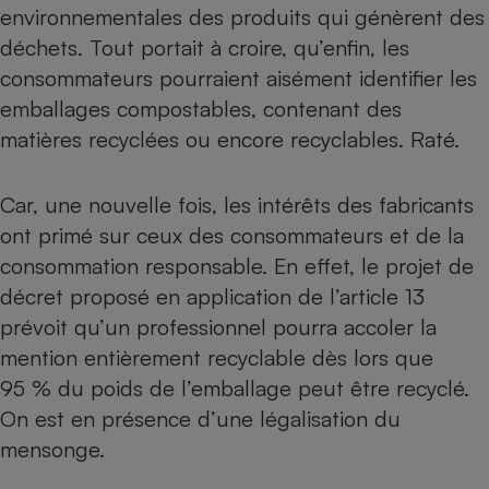
environnementales des produits qui génèrent des
Petit électroménager - U
déchets. Tout portait à croire, qu’enfin, les
Complément
alimentaire
consommateurs pourraient aisément identifier les
Mutuelle
Assurance emprunteur
emballages compostables, contenant des
matières recyclées ou encore recyclables. Raté.
Car, une nouvelle fois, les intérêts des fabricants
Matelas
Champagne
ont primé sur ceux des consommateurs et de la
bouteille
Banque en 
consommation responsable. En effet, le projet de
Téléviseur
décret proposé en application de l’article 13
Antimoustique
Lave-linge
prévoit qu’un professionnel pourra accoler la
mention entièrement recyclable dès lors que
95 % du poids de l’emballage peut être recyclé.
On est en présence d’une légalisation du
Radiateur électrique
mensonge.