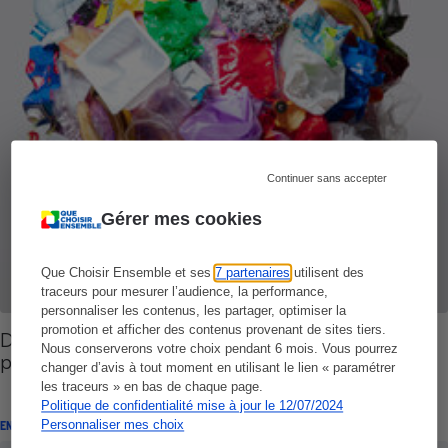
Continuer sans accepter
Gérer mes cookies
Que Choisir Ensemble et ses
7 partenaires
utilisent des
traceurs pour mesurer l’audience, la performance,
personnaliser les contenus, les partager, optimiser la
promotion et afficher des contenus provenant de sites tiers.
Déchets ménagers - Bonnet d’âne de la France
Nous conserverons votre choix pendant 6 mois. Vous pourrez
pour le recyclage
changer d’avis à tout moment en utilisant le lien « paramétrer
les traceurs » en bas de chaque page.
Politique de confidentialité mise à jour le 12/07/2024
Personnaliser mes choix
ENQUÊTE