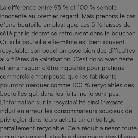
Téléphone mobile -
La différence entre 95 % et 100 % semble
Smartphone
Plaque de cuisson à
innocente au premier regard. Mais prenons le cas
induction
d’une bouteille en plastique. Les 5 % laissés de
côté par le décret se retrouvent dans le bouchon.
Or, si la bouteille elle-même est bien souvent
Climatiseur -
recyclable, son bouchon pose bien des difficultés
Ventilateur
aux filières de valorisation. C’est donc avec fierté
et sans risquer d’être inquiétés pour pratique
Antivirus
commerciale trompeuse que les fabricants
Climatiseur -
pourront marquer comme 100 % recyclables des
Ventilateur
bouteilles qui, dans les faits, ne le sont pas.
L’information sur la recyclabilité ainsi inexacte
induit en erreur les consommateurs soucieux de
privilégier dans leurs achats un emballage
parfaitement recyclable. Cela réduit à néant toute
incitation des industriels à développer des filières