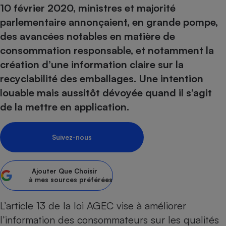
pression
Choisir son fioul
Assurance
10 février 2020, ministres et majorité
Sécurité - Hygiène
Circulation routière
parlementaire annonçaient, en grande pompe,
Choisir son pellet
Crédit immobilier
Banque - Crédit
Contrôle technique - Rép
des avancées notables en matière de
Comparateur assurance emprunteur
Maison de retraite
Epargne - Fiscalité
Comparateu
Pièce détachée
consommation responsable, et notamment la
Energie Moins Chère Ensemble
Comparatif réfrigérateur
Comparatif casque audio
Comparatif tondeuse ro
Moto
création d’une information claire sur la
Comparatif plaque à indu
Comparatif barre de son
Comparatif poêle à gran
Supermarché - Drive
recyclabilité des emballages. Une intention
Comparatif hotte aspira
Comparatif imprimante m
Comparatif radiateur éle
louable mais aussitôt dévoyée quand il s’agit
Électricité - Gaz
Hygiène - Beauté
Comparatif climatiseur m
Comparatif ordinateur p
de la mettre en application.
Tous les comparateurs
Maladie - Médecine - Mé
Comparatif aspirateur bal
Comparatif ultrabook
Aménagement
Toutes les cartes interactives
Système de santé - Com
Suivez-nous
Comparatif aspirateur tr
Comparatif tablette tacti
Supermarché - Drive
Bricolage - Jardinage
Retraite
Comparatif cafetière au
Chauffage
Speedtest - Testez le débit de votre
Mutuelle
Comparatif robot cuiseu
Ajouter
Que Choisir
Image et son
Produit d'entretien
connexion Internet
à mes sources préférées
Comparatif centrale vap
Comparateur auto
Informatique
Sécurité domestique
L’article 13 de la loi AGEC vise à améliorer
Internet
l’information des consommateurs sur les qualités
Gros électroménager
Téléphonie