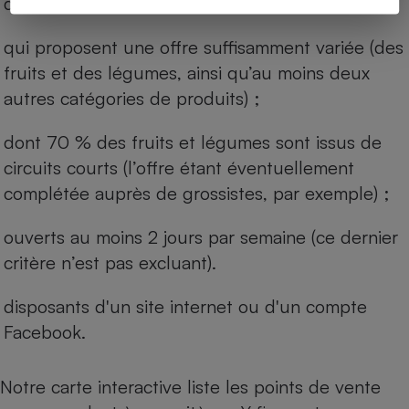
des magasins physiques ;
qui proposent une offre suffisamment variée (des
fruits et des légumes, ainsi qu’au moins deux
autres catégories de produits) ;
dont 70 % des fruits et légumes sont issus de
circuits courts (l’offre étant éventuellement
complétée auprès de grossistes, par exemple) ;
ouverts au moins 2 jours par semaine (ce dernier
critère n’est pas excluant).
disposants d'un site internet ou d'un compte
Facebook.
Notre carte interactive liste les points de vente