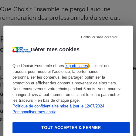
Que Choisir Ensemble ne perçoit aucune
rémunération des professionnels du secteur.
Recensement et critères de sélection
Continuer sans accepter
des magasins
Gérer mes cookies
Que Choisir Ensemble et ses
7 partenaires
utilisent des
En partenariat avec l’Institut national de recherche
traceurs pour mesurer l’audience, la performance,
pour l’agriculture, l’alimentation et
personnaliser les contenus, les partager, optimiser la
promotion et afficher des contenus provenant de sites tiers.
l’environnement (Inrae)
(1), Que Choisir Ensemble,
Nous conserverons votre choix pendant 6 mois. Vous pourrez
aidé de ses bénévoles-enquêteurs, a recensé les
changer d’avis à tout moment en utilisant le lien « paramétrer
lieux de vente les plus à même de proposer une
les traceurs » en bas de chaque page.
Politique de confidentialité mise à jour le 12/07/2024
alternative aux grandes surfaces alimentaires, à
Personnaliser mes choix
savoir :
TOUT ACCEPTER & FERMER