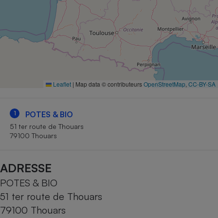
Petit électroménager - U
Complément
alimentaire
Mutuelle
Assurance emprunteur
Leaflet
|
Map data © contributeurs
OpenStreetMap
,
CC-BY-SA
Matelas
Champagne
bouteille
Banque en 
1
POTES & BIO
Téléviseur
51 ter route de Thouars
79100 Thouars
Antimoustique
Lave-linge
ADRESSE
POTES & BIO
Radiateur électrique
51 ter route de Thouars
79100 Thouars