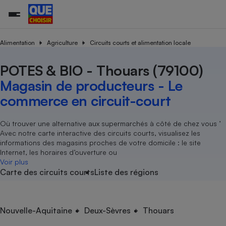
Alimentation
Agriculture
Circuits courts et alimentation locale
POTES & BIO - Thouars (79100)
Additifs a
Comparate
Comparatif
Comparateu
Comparatif
Comparateu
Comparatif
Comparati
Substances
Toutes les actualités
Tous les services
Tous nos combats
L’association
Organismes de défense 
Train
supermarc
cosmétiqu
Magasin de producteurs - Le
Comparateu
Achat - Vente - Travaux
Démarche administrative
Enquêtes
Nos actions
Nos missions
Système judiciaire
Transport aérien
gratuit
commerce en circuit-court
Copropriété
Famille
Guides d'achat
Nos grandes victoires
Notre méthodologie
Location
Senior
Comparateu
Comparate
Comparati
Comparatif
Comparate
Comparatif
Comparatif
Où trouver une alternative aux supermarchés à côté de chez vous ’
Conseils
Les billets de la présidente
Notre financement
supermarc
électrique
Avec notre carte interactive des circuits courts, visualisez les
Service marchand
Magasin - Grande surfac
Sport
Soumettre un litige
Brèves
Nos associations locales
Nos partenaires
informations des magasins proches de votre domicile : le site
Air
Marketing - Fidélisation
Vacances - Tourisme
Lettres types
Internet, les horaires d’ouverture ou
Nous rejoindre
Nous rejoindre
Déchet
Voir plus
Méthode de vente - Abu
Rencontrer une association locale
Comparate
Comparatif
Comparatif
Comparatif
Comparatif
Carte des circuits courts
Liste des régions
En savoir plus sur Que Choisir Ensemble
Eau
s
Agriculture
Achat - Vente - Location
Energie
Nutrition
Assurance auto
Nouvelle-Aquitaine
Deux-Sèvres
Thouars
-nous ?
Produit alimentaire
Carburant
Comparati
Comparati
Comparati
Comparate