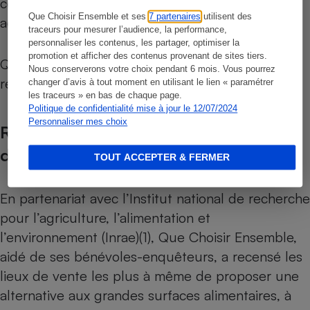
ce soit, ni intérêt direct ou indirect, avec les
Que Choisir Ensemble et ses
7 partenaires
utilisent des
acteurs de la distribution.
traceurs pour mesurer l’audience, la performance,
personnaliser les contenus, les partager, optimiser la
promotion et afficher des contenus provenant de sites tiers.
Que Choisir Ensemble ne perçoit aucune
Nous conserverons votre choix pendant 6 mois. Vous pourrez
rémunération des professionnels du secteur.
changer d’avis à tout moment en utilisant le lien « paramétrer
les traceurs » en bas de chaque page.
Politique de confidentialité mise à jour le 12/07/2024
Personnaliser mes choix
Recensement et critères de sélection
des magasins
TOUT ACCEPTER & FERMER
En partenariat avec l’Institut national de recherche
pour l’agriculture, l’alimentation et
l’environnement (Inrae)
(1), Que Choisir Ensemble,
aidé de ses bénévoles-enquêteurs, a recensé les
lieux de vente les plus à même de proposer une
alternative aux grandes surfaces alimentaires, à