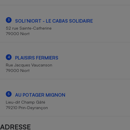
Téléphone mobile -
Smartphone
Plaque de cuisson à
induction
3
SOLI’NIORT - LE CABAS SOLIDAIRE
52 rue Sainte-Catherine
79000 Niort
Climatiseur -
Ventilateur
4
PLAISIRS FERMIERS
Rue Jacques Vaucanson
Antivirus
79000 Niort
Climatiseur -
Ventilateur
5
AU POTAGER MIGNON
Lieu-dit Champ Gâté
79210 Prin-Deyrançon
ADRESSE