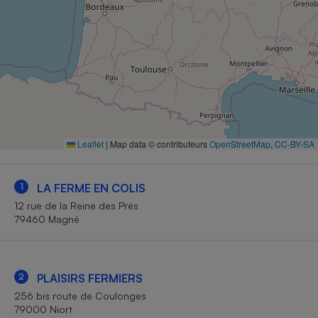
Petit électroménager - U
Complément
alimentaire
Mutuelle
Assurance emprunteur
Matelas
Champagne
Leaflet
|
Map data © contributeurs
OpenStreetMap
,
CC-BY-SA
bouteille
Banque en 
Téléviseur
1
LA FERME EN COLIS
Antimoustique
Lave-linge
12 rue de la Reine des Prés
79460 Magné
2
PLAISIRS FERMIERS
Radiateur électrique
256 bis route de Coulonges
79000 Niort