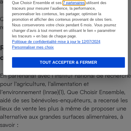
acteurs de la distribution.
Que Choisir Ensemble et ses
7 partenaires
utilisent des
traceurs pour mesurer l’audience, la performance,
personnaliser les contenus, les partager, optimiser la
Que Choisir Ensemble ne perçoit aucune
promotion et afficher des contenus provenant de sites tiers.
Nous conserverons votre choix pendant 6 mois. Vous pourrez
rémunération des professionnels du secteur.
changer d’avis à tout moment en utilisant le lien « paramétrer
les traceurs » en bas de chaque page.
Politique de confidentialité mise à jour le 12/07/2024
Recensement et critères de sélection
Personnaliser mes choix
des magasins
TOUT ACCEPTER & FERMER
En partenariat avec l’Institut national de recherche
pour l’agriculture, l’alimentation et
l’environnement (Inrae)
(1), Que Choisir Ensemble,
aidé de ses bénévoles-enquêteurs, a recensé les
lieux de vente les plus à même de proposer une
alternative aux grandes surfaces alimentaires, à
savoir :