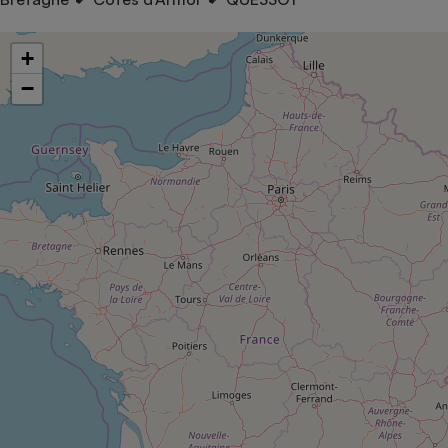
pression
Choisir son fioul
Assurance
Sécurité - Hygiène
Circulation routière
Choisir son pellet
Crédit immobilier
Banque - Crédit
Contrôle technique - Rép
+
Comparateur assurance emprunteur
Maison de retraite
Epargne - Fiscalité
Comparateu
Pièce détachée
−
Energie Moins Chère Ensemble
Comparatif réfrigérateur
Comparatif casque audio
Comparatif tondeuse ro
Moto
Comparatif plaque à indu
Comparatif barre de son
Comparatif poêle à gran
Supermarché - Drive
Comparatif hotte aspira
Comparatif imprimante m
Comparatif radiateur éle
Électricité - Gaz
Hygiène - Beauté
Comparatif climatiseur m
Comparatif ordinateur p
Tous les comparateurs
Maladie - Médecine - Mé
Comparatif aspirateur bal
Comparatif ultrabook
Aménagement
Toutes les cartes interactives
Système de santé - Com
Comparatif aspirateur tr
Comparatif tablette tacti
Supermarché - Drive
Bricolage - Jardinage
Retraite
Comparatif cafetière au
Chauffage
Speedtest - Testez le débit de votre
Mutuelle
Comparatif robot cuiseu
Image et son
Produit d'entretien
connexion Internet
Comparatif centrale vap
Comparateur auto
Informatique
Sécurité domestique
Internet
Gros électroménager
Téléphonie