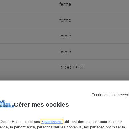
fermé
fermé
s
Réfrigérateur
fermé
fermé
15:00-19:00
fermé
Continuer sans accept
fermé
Gérer mes cookies
Choisir Ensemble et ses
7 partenaires
utilisent des traceurs pour mesurer
ience, la performance, personnaliser les contenus, les partager, optimiser la