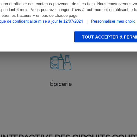
tion et afficher des contenus provenant de sites tiers. Nous conserverons vo
 pendant 6 mois. Vous pourrez changer d’avis à tout moment en utilisant le li
étrer les traceurs » en bas de chaque page.
ique de confidentialité mise à jour le 12/07/2024
|
Personnaliser mes choix
Légumes
TOUT ACCEPTER & FERM
Épicerie