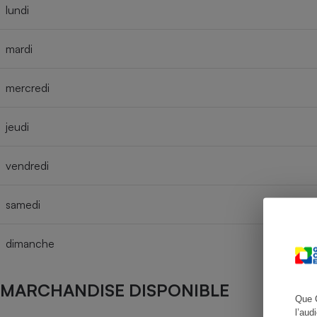
lundi
mardi
Cafetière à expresso
mercredi
jeudi
vendredi
samedi
Robot ménager
dimanche
MARCHANDISE DISPONIBLE
Que 
l’aud