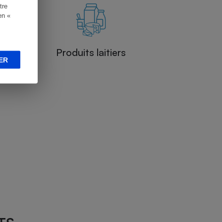
tre
en «
Produits laitiers
ER