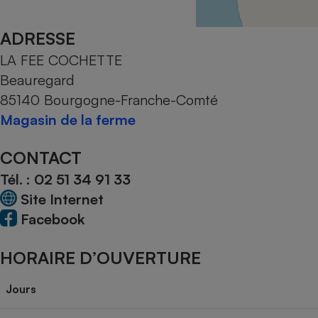
Radiateur électrique
ADRESSE
Téléphone mobile -
LA FEE COCHETTE
Smartphone
Plaque de cuisson à
Beauregard
induction
85140 Bourgogne-Franche-Comté
Magasin de la ferme
Climatiseur -
CONTACT
Ventilateur
Tél. :
02 51 34 91 33
Site Internet
Antivirus
Facebook
Climatiseur -
Ventilateur
HORAIRE D’OUVERTURE
Jours