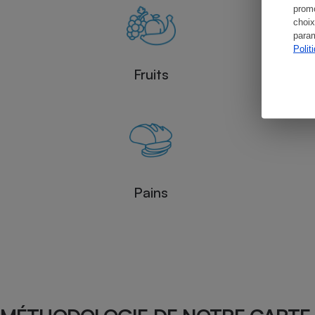
promo
choix
param
Polit
Fruits
Pains