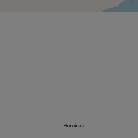
Électricité - Gaz
Appareil photo
numérique
Four encastrable
Lessive
Aspirateur
Horaires