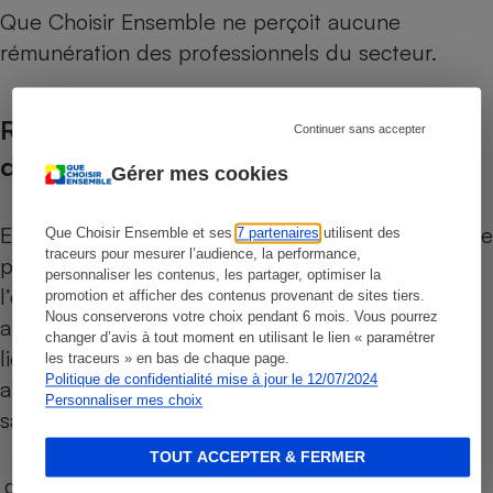
Que Choisir Ensemble ne perçoit aucune
rémunération des professionnels du secteur.
Recensement et critères de sélection
Continuer sans accepter
des magasins
Gérer mes cookies
En partenariat avec l’Institut national de recherche
Que Choisir Ensemble et ses
7 partenaires
utilisent des
traceurs pour mesurer l’audience, la performance,
pour l’agriculture, l’alimentation et
personnaliser les contenus, les partager, optimiser la
l’environnement (Inrae)
(1), Que Choisir Ensemble,
promotion et afficher des contenus provenant de sites tiers.
Nous conserverons votre choix pendant 6 mois. Vous pourrez
aidé de ses bénévoles-enquêteurs, a recensé les
changer d’avis à tout moment en utilisant le lien « paramétrer
lieux de vente les plus à même de proposer une
les traceurs » en bas de chaque page.
Politique de confidentialité mise à jour le 12/07/2024
alternative aux grandes surfaces alimentaires, à
Personnaliser mes choix
savoir :
TOUT ACCEPTER & FERMER
des magasins physiques ;