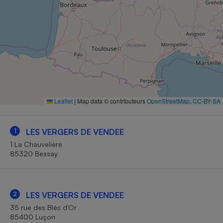
Petit électroménager - U
Complément
alimentaire
Mutuelle
Assurance emprunteur
Matelas
Champagne
Leaflet
|
Map data © contributeurs
OpenStreetMap
,
CC-BY-SA
bouteille
Banque en 
Téléviseur
1
LES VERGERS DE VENDEE
Antimoustique
Lave-linge
1 La Chauvelière
85320 Bessay
2
LES VERGERS DE VENDEE
Radiateur électrique
35 rue des Blés d'Or
85400 Luçon