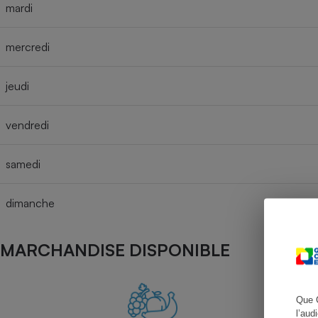
mardi
mercredi
Cafetière à expresso
jeudi
vendredi
samedi
dimanche
Robot ménager
MARCHANDISE DISPONIBLE
Que 
l’aud