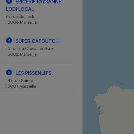
3
EPICERIE PAYSANNE
Internet
LODI LOCAL
67 rue de Lodi
Gros électroménager
Téléphonie
13006 Marseille
Petit électroménager 
Complément
alimentaire
4
SUPER CAFOUTCH
Mutuelle
Assurance emprunteu
16 rue du Chevalier Roze
13002 Marseille
5
LES PISSENLITS
Matelas
Champa
147 rue Sainte
boutei
13007 Marseille
Banque 
Téléviseur
Antimoustique
Lave-linge