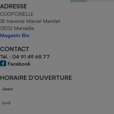
Radiateur électrique
ADRESSE
COOPCINELLE
Téléphone mobile -
18 traverse Marcel Maridet
Smartphone
Plaque de cuisson à
13012 Marseille
induction
Magasin Bio
CONTACT
Climatiseur -
Tél. :
04 91 49 65 77
Ventilateur
Facebook
Antivirus
HORAIRE D’OUVERTURE
Climatiseur -
Ventilateur
Jours
lundi