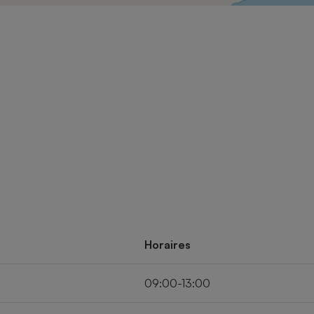
Électricité - Gaz
Appareil photo
numérique
Four encastrable
Lessive
Aspirateur
Horaires
09:00-13:00