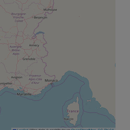
Leaflet
|
Map data © contributeurs
OpenStreetMap
,
CC-BY-SA