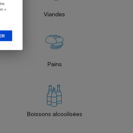
tre
en «
Viandes
ER
Pains
Boissons alcoolisées