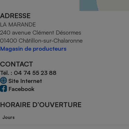
Radiateur électrique
ADRESSE
Téléphone mobile -
LA MARANDE
Smartphone
Plaque de cuisson à
240 avenue Clément Désormes
induction
01400 Châtillon-sur-Chalaronne
Magasin de producteurs
Climatiseur -
CONTACT
Ventilateur
Tél. :
04 74 55 23 88
Site Internet
Antivirus
Facebook
Climatiseur -
Ventilateur
HORAIRE D’OUVERTURE
Jours