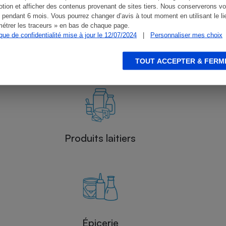
tion et afficher des contenus provenant de sites tiers. Nous conserverons vo
 pendant 6 mois. Vous pourrez changer d’avis à tout moment en utilisant le li
étrer les traceurs » en bas de chaque page.
ique de confidentialité mise à jour le 12/07/2024
|
Personnaliser mes choix
Légumes
TOUT ACCEPTER & FERM
Produits laitiers
Épicerie