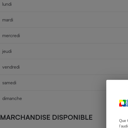
lundi
mardi
Cafetière à expresso
mercredi
jeudi
vendredi
samedi
Robot ménager
dimanche
MARCHANDISE DISPONIBLE
Que 
l’aud