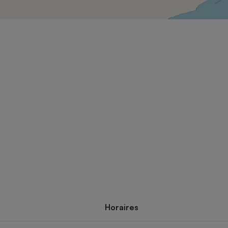
Électricité - Gaz
Appareil photo
numérique
Four encastrable
Lessive
Aspirateur
Horaires