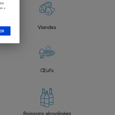
tre
en «
Viandes
ER
Œufs
Boissons alcoolisées