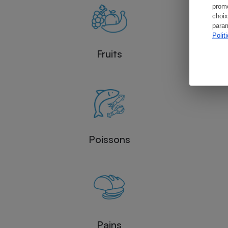
promo
choix
param
Polit
Fruits
Poissons
Pains