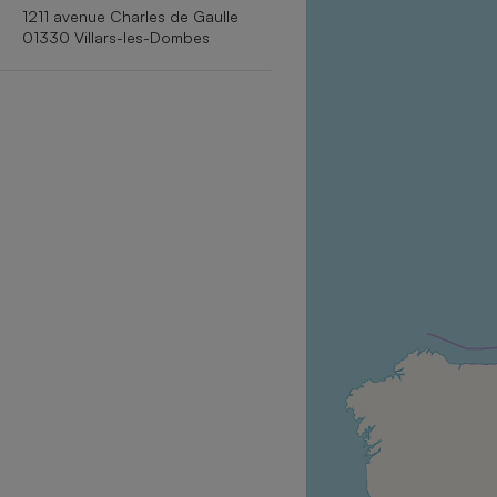
1211 avenue Charles de Gaulle
Internet
01330 Villars-les-Dombes
Gros électroménager
Téléphonie
Petit électroménager 
Complément
alimentaire
Mutuelle
Assurance emprunteu
Matelas
Champa
boutei
Banque 
Téléviseur
Antimoustique
Lave-linge