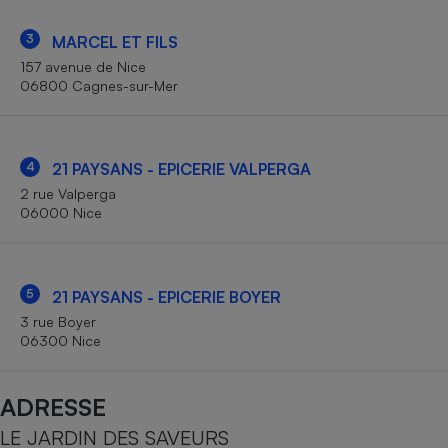
Téléphone mobile -
Smartphone
3
MARCEL ET FILS
Plaque de cuisson à
induction
157 avenue de Nice
06800 Cagnes-sur-Mer
Climatiseur -
Ventilateur
4
21 PAYSANS - EPICERIE VALPERGA
2 rue Valperga
06000 Nice
Antivirus
Climatiseur -
Ventilateur
5
21 PAYSANS - EPICERIE BOYER
3 rue Boyer
06300 Nice
ADRESSE
LE JARDIN DES SAVEURS