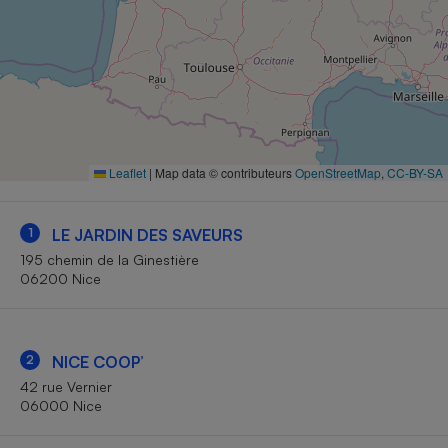
Petit électroménager - U
Complément
alimentaire
Mutuelle
Assurance emprunteur
Leaflet
|
Map data © contributeurs
OpenStreetMap
,
CC-BY-SA
Matelas
Champagne
bouteille
Banque en 
1
LE JARDIN DES SAVEURS
Téléviseur
195 chemin de la Ginestière
06200 Nice
Antimoustique
Lave-linge
2
NICE COOP’
42 rue Vernier
Radiateur électrique
06000 Nice