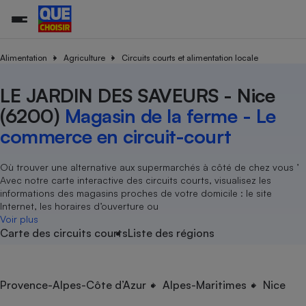
Alimentation
Agriculture
Circuits courts et alimentation locale
LE JARDIN DES SAVEURS - Nice
Additifs a
Comparate
Comparatif
Comparateu
Comparatif
Comparateu
Comparatif
Comparati
Substances
Toutes les actualités
Tous les services
Tous nos combats
L’association
Organismes de défense 
Train
supermarc
cosmétiqu
(6200)
Magasin de la ferme - Le
Comparateu
Achat - Vente - Travaux
Démarche administrative
Enquêtes
Nos actions
Nos missions
Système judiciaire
Transport aérien
gratuit
commerce en circuit-court
Copropriété
Famille
Guides d'achat
Nos grandes victoires
Notre méthodologie
Location
Senior
Comparateu
Comparate
Comparati
Comparatif
Comparate
Comparatif
Comparatif
Où trouver une alternative aux supermarchés à côté de chez vous ’
Conseils
Les billets de la présidente
Notre financement
supermarc
électrique
Avec notre carte interactive des circuits courts, visualisez les
Service marchand
Magasin - Grande surfac
Sport
Soumettre un litige
Brèves
Nos associations locales
Nos partenaires
informations des magasins proches de votre domicile : le site
Air
Marketing - Fidélisation
Vacances - Tourisme
Lettres types
Internet, les horaires d’ouverture ou
Nous rejoindre
Nous rejoindre
Déchet
Voir plus
Méthode de vente - Abu
Rencontrer une association locale
Comparate
Comparatif
Comparatif
Comparatif
Comparatif
Carte des circuits courts
Liste des régions
En savoir plus sur Que Choisir Ensemble
Eau
s
Agriculture
Achat - Vente - Location
Energie
Nutrition
Assurance auto
Provence-Alpes-Côte d’Azur
Alpes-Maritimes
Nice
-nous ?
Produit alimentaire
Carburant
Comparati
Comparati
Comparati
Comparate