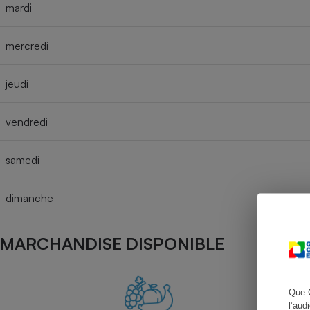
mardi
mercredi
Cafetière à expresso
jeudi
vendredi
samedi
dimanche
Robot ménager
MARCHANDISE DISPONIBLE
Que 
l’aud