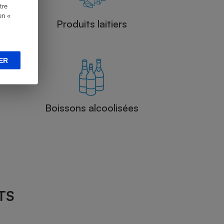
tre
en «
Produits laitiers
ER
Boissons alcoolisées
TS