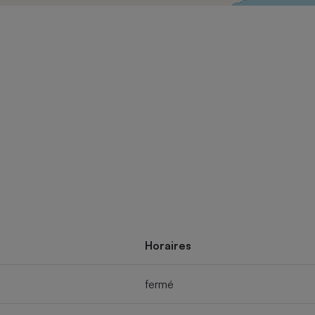
Électricité - Gaz
Appareil photo
numérique
Four encastrable
Lessive
Aspirateur
Horaires
fermé