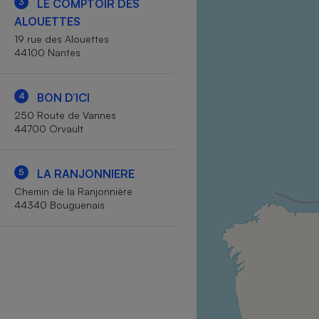
3
LE COMPTOIR DES
Internet
ALOUETTES
19 rue des Alouettes
Gros électroménager
Téléphonie
44100 Nantes
Petit électroménager 
Complément
alimentaire
4
BON D’ICI
Mutuelle
Assurance emprunteu
250 Route de Vannes
44700 Orvault
5
LA RANJONNIERE
Matelas
Champa
Chemin de la Ranjonnière
boutei
44340 Bouguenais
Banque 
Téléviseur
Antimoustique
Lave-linge