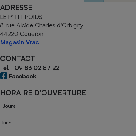
Radiateur électrique
ADRESSE
LE P’TIT POIDS
Téléphone mobile -
8 rue Alcide Charles d'Orbigny
Smartphone
Plaque de cuisson à
44220 Couëron
induction
Magasin Vrac
CONTACT
Climatiseur -
Tél. :
09 83 02 87 22
Ventilateur
Facebook
Antivirus
HORAIRE D’OUVERTURE
Climatiseur -
Ventilateur
Jours
lundi