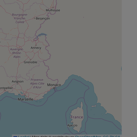
Leaflet
|
Map data © contributeurs
OpenStreetMap
,
CC-BY-SA