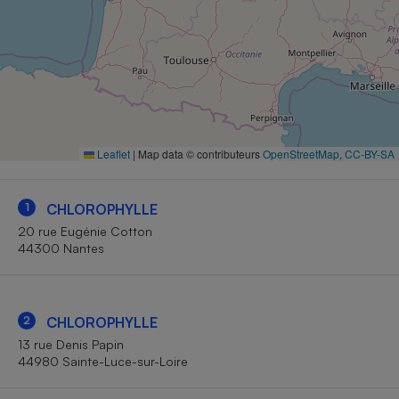
Petit électroménager - U
Complément
alimentaire
Mutuelle
Assurance emprunteur
Leaflet
|
Map data © contributeurs
OpenStreetMap
,
CC-BY-SA
Matelas
Champagne
bouteille
Banque en 
1
CHLOROPHYLLE
Téléviseur
20 rue Eugénie Cotton
44300 Nantes
Antimoustique
Lave-linge
2
CHLOROPHYLLE
13 rue Denis Papin
Radiateur électrique
44980 Sainte-Luce-sur-Loire