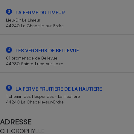
Téléphone mobile -
Smartphone
3
LA FERME DU LIMEUR
Plaque de cuisson à
induction
Lieu-Dit Le Limeur
44240 La Chapelle-sur-Erdre
Climatiseur -
Ventilateur
4
LES VERGERS DE BELLEVUE
81 promenade de Bellevue
44980 Sainte-Luce-sur-Loire
Antivirus
Climatiseur -
Ventilateur
5
LA FERME FRUITIERE DE LA HAUTIERE
1 chemin des Hespérides - La Hautière
44240 La Chapelle-sur-Erdre
ADRESSE
CHLOROPHYLLE