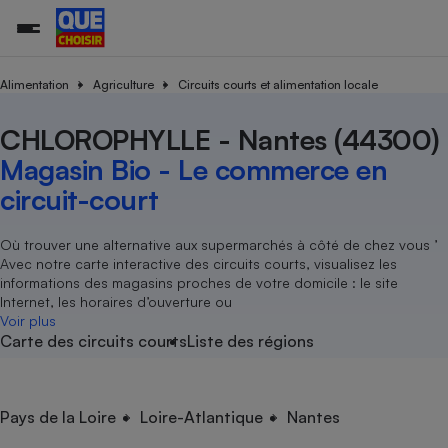
Alimentation
Agriculture
Circuits courts et alimentation locale
CHLOROPHYLLE - Nantes (44300)
Additifs a
Comparate
Comparatif
Comparateu
Comparatif
Comparateu
Comparatif
Comparati
Substances
Toutes les actualités
Tous les services
Tous nos combats
L’association
Organismes de défense 
Train
supermarc
cosmétiqu
Magasin Bio - Le commerce en
Comparateu
Achat - Vente - Travaux
Démarche administrative
Enquêtes
Nos actions
Nos missions
Système judiciaire
Transport aérien
gratuit
circuit-court
Copropriété
Famille
Guides d'achat
Nos grandes victoires
Notre méthodologie
Location
Senior
Comparateu
Comparate
Comparati
Comparatif
Comparate
Comparatif
Comparatif
Où trouver une alternative aux supermarchés à côté de chez vous ’
Conseils
Les billets de la présidente
Notre financement
supermarc
électrique
Avec notre carte interactive des circuits courts, visualisez les
Service marchand
Magasin - Grande surfac
Sport
Soumettre un litige
Brèves
Nos associations locales
Nos partenaires
informations des magasins proches de votre domicile : le site
Air
Marketing - Fidélisation
Vacances - Tourisme
Lettres types
Internet, les horaires d’ouverture ou
Nous rejoindre
Nous rejoindre
Déchet
Voir plus
Méthode de vente - Abu
Rencontrer une association locale
Comparate
Comparatif
Comparatif
Comparatif
Comparatif
Carte des circuits courts
Liste des régions
En savoir plus sur Que Choisir Ensemble
Eau
s
Agriculture
Achat - Vente - Location
Energie
Nutrition
Assurance auto
Pays de la Loire
Loire-Atlantique
Nantes
-nous ?
Produit alimentaire
Carburant
Comparati
Comparati
Comparati
Comparate