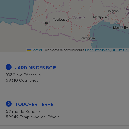
Petit électroménager - U
Complément
alimentaire
Mutuelle
Assurance emprunteur
Leaflet
|
Map data © contributeurs
OpenStreetMap
,
CC-BY-SA
Matelas
Champagne
bouteille
Banque en 
1
JARDINS DES BOIS
Téléviseur
1032 rue Périsselle
59310 Coutiches
Antimoustique
Lave-linge
2
TOUCHER TERRE
52 rue de Roubaix
Radiateur électrique
59242 Templeuve-en-Pévèle