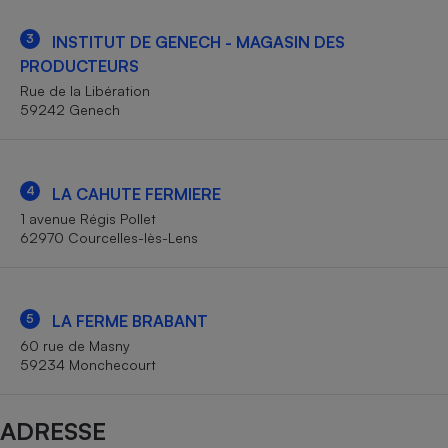
Téléphone mobile -
Smartphone
3
INSTITUT DE GENECH - MAGASIN DES
Plaque de cuisson à
induction
PRODUCTEURS
Rue de la Libération
59242 Genech
Climatiseur -
Ventilateur
4
LA CAHUTE FERMIERE
1 avenue Régis Pollet
Antivirus
62970 Courcelles-lès-Lens
Climatiseur -
Ventilateur
5
LA FERME BRABANT
60 rue de Masny
59234 Monchecourt
ADRESSE