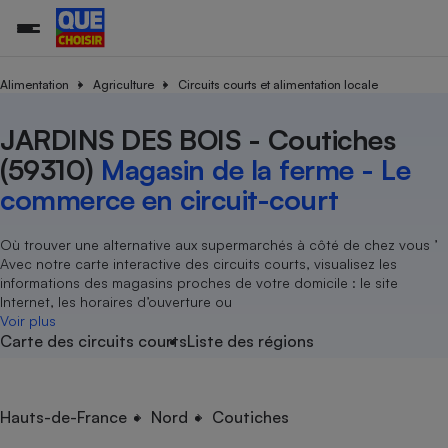
Alimentation
Agriculture
Circuits courts et alimentation locale
JARDINS DES BOIS - Coutiches
Additifs a
Comparate
Comparatif
Comparateu
Comparatif
Comparateu
Comparatif
Comparati
Substances
Toutes les actualités
Tous les services
Tous nos combats
L’association
Organismes de défense 
Train
supermarc
cosmétiqu
(59310)
Magasin de la ferme - Le
Comparateu
Achat - Vente - Travaux
Démarche administrative
Enquêtes
Nos actions
Nos missions
Système judiciaire
Transport aérien
gratuit
commerce en circuit-court
Copropriété
Famille
Guides d'achat
Nos grandes victoires
Notre méthodologie
Location
Senior
Comparateu
Comparate
Comparati
Comparatif
Comparate
Comparatif
Comparatif
Où trouver une alternative aux supermarchés à côté de chez vous ’
Conseils
Les billets de la présidente
Notre financement
supermarc
électrique
Avec notre carte interactive des circuits courts, visualisez les
Service marchand
Magasin - Grande surfac
Sport
Soumettre un litige
Brèves
Nos associations locales
Nos partenaires
informations des magasins proches de votre domicile : le site
Air
Marketing - Fidélisation
Vacances - Tourisme
Lettres types
Internet, les horaires d’ouverture ou
Nous rejoindre
Nous rejoindre
Déchet
Voir plus
Méthode de vente - Abu
Rencontrer une association locale
Comparate
Comparatif
Comparatif
Comparatif
Comparatif
Carte des circuits courts
Liste des régions
En savoir plus sur Que Choisir Ensemble
Eau
s
Agriculture
Achat - Vente - Location
Energie
Nutrition
Assurance auto
Hauts-de-France
Nord
Coutiches
-nous ?
Produit alimentaire
Carburant
Comparati
Comparati
Comparati
Comparate