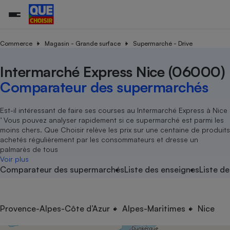
Commerce
Magasin - Grande surface
Supermarché - Drive
Intermarché Express Nice (06000)
Additifs a
Comparate
Comparatif
Comparateu
Comparatif
Comparateu
Comparatif
Comparati
Substances
Toutes les actualités
Tous les services
Tous nos combats
L’association
Organismes de défense 
Train
supermarc
cosmétiqu
Comparateur des supermarchés
Comparateu
Achat - Vente - Travaux
Démarche administrative
Enquêtes
Nos actions
Nos missions
Système judiciaire
Transport aérien
gratuit
Copropriété
Famille
Guides d'achat
Nos grandes victoires
Notre méthodologie
Est-il intéressant de faire ses courses au Intermarché Express à Nice
Location
Senior
’ Vous pouvez analyser rapidement si ce supermarché est parmi les
Comparateu
Comparate
Comparati
Comparatif
Comparate
Comparatif
Comparatif
Conseils
Les billets de la présidente
Notre financement
moins chers. Que Choisir relève les prix sur une centaine de produits
supermarc
électrique
Service marchand
Magasin - Grande surfac
Sport
Soumettre un litige
achetés régulièrement par les consommateurs et dresse un
Brèves
Nos associations locales
Nos partenaires
Air
palmarès de tous
Marketing - Fidélisation
Vacances - Tourisme
Lettres types
Voir plus
Nous rejoindre
Nous rejoindre
Déchet
Comparateur des supermarchés
Liste des enseignes
Liste de
Méthode de vente - Abu
Rencontrer une association locale
Comparate
Comparatif
Comparatif
Comparatif
Comparatif
En savoir plus sur Que Choisir Ensemble
Eau
s
Agriculture
Achat - Vente - Location
Energie
Nutrition
Assurance auto
Provence-Alpes-Côte d’Azur
Alpes-Maritimes
Nice
-nous ?
Produit alimentaire
Carburant
Comparati
Comparati
Comparati
Comparate