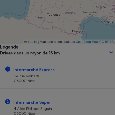
Petit électroménager - U
Complément
alimentaire
Mutuelle
Assurance emprunteur
Leaflet
|
Map data © contributeurs
OpenStreetMap
,
CC-BY-SA
Légende
Matelas
Champagne
Drives dans un rayon de 15 km
bouteille
Banque en 
Téléviseur
1
Intermarché Express
Antimoustique
Lave-linge
24 rue Raiberti
06000 Nice
Radiateur électrique
2
Intermarché Super
4 Allée Philippe Seguin
06000 Nice