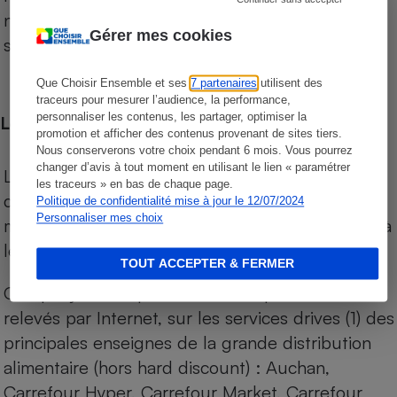
niveau de prix des supermarchés, géolocalisés
Gérer mes cookies
sur le territoire français.
Que Choisir Ensemble et ses
7 partenaires
utilisent des
traceurs pour mesurer l’audience, la performance,
personnaliser les contenus, les partager, optimiser la
Les comparaisons de prix
promotion et afficher des contenus provenant de sites tiers.
Nous conserverons votre choix pendant 6 mois. Vous pourrez
changer d’avis à tout moment en utilisant le lien « paramétrer
Les comparaisons sont réalisées sur l’ensemble
les traceurs » en bas de chaque page.
des produits des magasins. Les produits de
Politique de confidentialité mise à jour le 12/07/2024
Personnaliser mes choix
marques de distributeurs (MDD) sont comparés à
leurs équivalents chez leurs concurrents.
TOUT ACCEPTER & FERMER
Chaque jour, les prix de tous les produits sont
relevés par Internet, sur les services drives (1) des
principales enseignes de la grande distribution
alimentaire (hors hard discount) : Auchan,
Carrefour Hyper, Carrefour Market, Carrefour