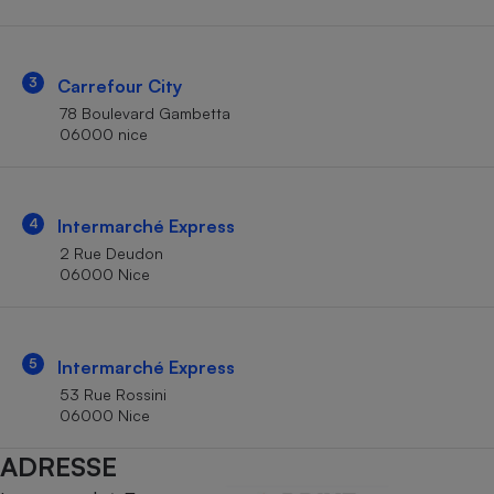
Téléphone mobile -
Smartphone
Plaque de cuisson à
induction
3
Carrefour City
78 Boulevard Gambetta
06000 nice
Climatiseur -
Ventilateur
4
Intermarché Express
Antivirus
2 Rue Deudon
06000 Nice
Climatiseur -
Ventilateur
5
Intermarché Express
53 Rue Rossini
06000 Nice
ADRESSE