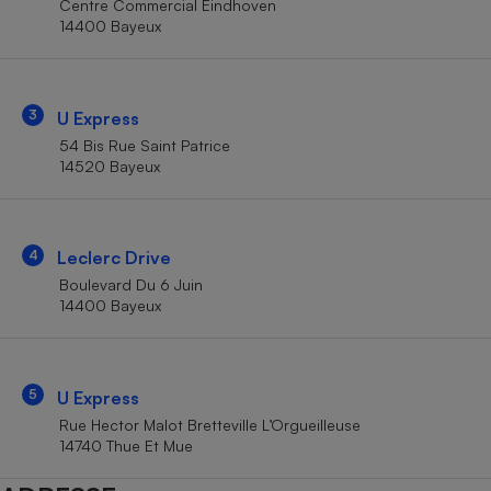
Centre Commercial Eindhoven
Téléphone mobile -
14400 Bayeux
Smartphone
Plaque de cuisson à
induction
3
U Express
54 Bis Rue Saint Patrice
Climatiseur -
14520 Bayeux
Ventilateur
Antivirus
4
Leclerc Drive
Boulevard Du 6 Juin
Climatiseur -
Ventilateur
14400 Bayeux
5
U Express
Rue Hector Malot Bretteville L’Orgueilleuse
14740 Thue Et Mue