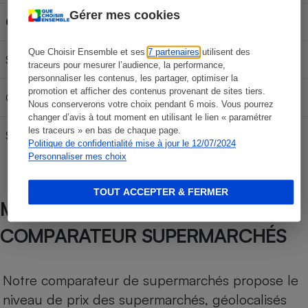
Gérer mes cookies
Carburant
30L
50L
70L
Que Choisir Ensemble et ses
7 partenaires
utilisent des
SP 95-E10
56,70 €
94,50 €
132,30 €
traceurs pour mesurer l’audience, la performance,
personnaliser les contenus, les partager, optimiser la
promotion et afficher des contenus provenant de sites tiers.
Gazole
62,10 €
103,50 €
144,90 €
Nous conserverons votre choix pendant 6 mois. Vous pourrez
changer d’avis à tout moment en utilisant le lien « paramétrer
les traceurs » en bas de chaque page.
SP 98
59,10 €
98,50 €
137,90 €
Politique de confidentialité mise à jour le 12/07/2024
Personnaliser mes choix
TOUT ACCEPTER & FERMER
MÉTHODOLOGIE DE NOTRE
COMPARATEUR SUPERMARCHÉS
Notre comparateur de supermarchés propose le
niveau de prix des supermarchés, géolocalisés