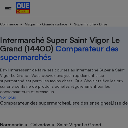
Commerce
Magasin - Grande surface
Supermarché - Drive
Intermarché Super Saint Vigor Le
Additifs a
Comparate
Comparatif
Comparateu
Comparatif
Comparateu
Comparatif
Comparati
Substances
Toutes les actualités
Tous les services
Tous nos combats
L’association
Organismes de défense 
Train
supermarc
cosmétiqu
Grand (14400)
Comparateur des
Comparateu
Achat - Vente - Travaux
Démarche administrative
Enquêtes
Nos actions
Nos missions
Système judiciaire
Transport aérien
gratuit
supermarchés
Copropriété
Famille
Guides d'achat
Nos grandes victoires
Notre méthodologie
Location
Senior
Comparateu
Comparate
Comparati
Comparatif
Comparate
Comparatif
Comparatif
Est-il intéressant de faire ses courses au Intermarché Super à Saint
Conseils
Les billets de la présidente
Notre financement
supermarc
électrique
Vigor Le Grand ’ Vous pouvez analyser rapidement si ce
Service marchand
Magasin - Grande surfac
Sport
Soumettre un litige
Brèves
Nos associations locales
Nos partenaires
supermarché est parmi les moins chers. Que Choisir relève les prix
Air
Marketing - Fidélisation
Vacances - Tourisme
Lettres types
sur une centaine de produits achetés régulièrement par les
Nous rejoindre
Nous rejoindre
Déchet
consommateurs et dresse un
Méthode de vente - Abu
Rencontrer une association locale
Comparate
Comparatif
Comparatif
Comparatif
Comparatif
Voir plus
En savoir plus sur Que Choisir Ensemble
Eau
Comparateur des supermarchés
Liste des enseignes
Liste de
s
Agriculture
Achat - Vente - Location
Energie
Nutrition
Assurance auto
-nous ?
Produit alimentaire
Carburant
Comparati
Comparati
Comparati
Comparate
Normandie
Calvados
Saint Vigor Le Grand