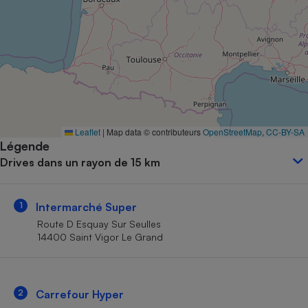
Petit électroménager - U
Complément
alimentaire
Mutuelle
Assurance emprunteur
Matelas
Leaflet
|
Map data © contributeurs
OpenStreetMap
,
CC-BY-SA
Champagne
Légende
bouteille
Banque en 
Drives dans un rayon de 15 km
Téléviseur
Antimoustique
Lave-linge
1
Intermarché Super
Route D Esquay Sur Seulles
14400 Saint Vigor Le Grand
Radiateur électrique
2
Carrefour Hyper