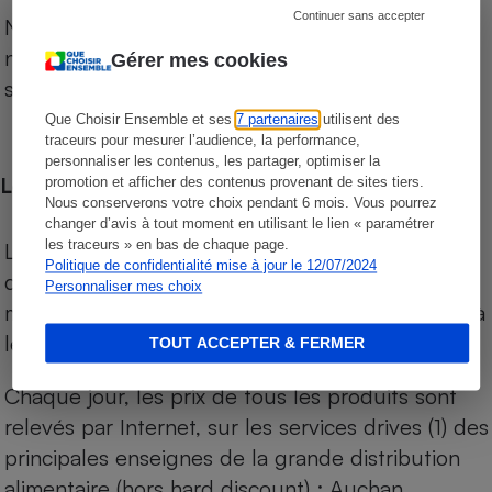
Continuer sans accepter
Notre comparateur de supermarchés propose le
niveau de prix des supermarchés, géolocalisés
Gérer mes cookies
sur le territoire français.
Que Choisir Ensemble et ses
7 partenaires
utilisent des
traceurs pour mesurer l’audience, la performance,
personnaliser les contenus, les partager, optimiser la
Les comparaisons de prix
promotion et afficher des contenus provenant de sites tiers.
Nous conserverons votre choix pendant 6 mois. Vous pourrez
changer d’avis à tout moment en utilisant le lien « paramétrer
les traceurs » en bas de chaque page.
Les comparaisons sont réalisées sur l’ensemble
Politique de confidentialité mise à jour le 12/07/2024
des produits des magasins. Les produits de
Personnaliser mes choix
marques de distributeurs (MDD) sont comparés à
leurs équivalents chez leurs concurrents.
TOUT ACCEPTER & FERMER
Chaque jour, les prix de tous les produits sont
relevés par Internet, sur les services drives (1) des
principales enseignes de la grande distribution
alimentaire (hors hard discount) : Auchan,