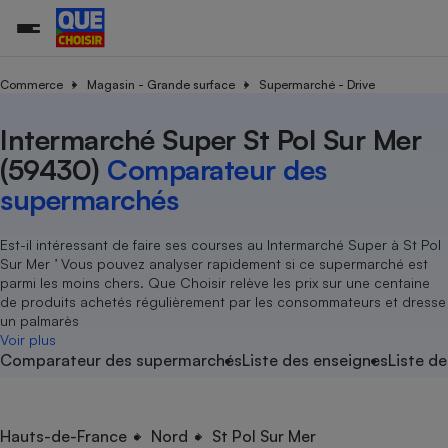
Commerce
Magasin - Grande surface
Supermarché - Drive
Intermarché Super St Pol Sur Mer
Additifs a
Comparate
Comparatif
Comparateu
Comparatif
Comparateu
Comparatif
Comparati
Substances
Toutes les actualités
Tous les services
Tous nos combats
L’association
Organismes de défense 
Train
supermarc
cosmétiqu
(59430)
Comparateur des
Comparateu
Achat - Vente - Travaux
Démarche administrative
Enquêtes
Nos actions
Nos missions
Système judiciaire
Transport aérien
gratuit
supermarchés
Copropriété
Famille
Guides d'achat
Nos grandes victoires
Notre méthodologie
Location
Senior
Comparateu
Comparate
Comparati
Comparatif
Comparate
Comparatif
Comparatif
Est-il intéressant de faire ses courses au Intermarché Super à St Pol
Conseils
Les billets de la présidente
Notre financement
supermarc
électrique
Sur Mer ’ Vous pouvez analyser rapidement si ce supermarché est
Service marchand
Magasin - Grande surfac
Sport
Soumettre un litige
Brèves
Nos associations locales
Nos partenaires
parmi les moins chers. Que Choisir relève les prix sur une centaine
Air
Marketing - Fidélisation
Vacances - Tourisme
Lettres types
de produits achetés régulièrement par les consommateurs et dresse
Nous rejoindre
Nous rejoindre
Déchet
un palmarès
Méthode de vente - Abu
Rencontrer une association locale
Comparate
Comparatif
Comparatif
Comparatif
Comparatif
Voir plus
En savoir plus sur Que Choisir Ensemble
Eau
Comparateur des supermarchés
Liste des enseignes
Liste de
s
Agriculture
Achat - Vente - Location
Energie
Nutrition
Assurance auto
-nous ?
Produit alimentaire
Carburant
Comparati
Comparati
Comparati
Comparate
Hauts-de-France
Nord
St Pol Sur Mer