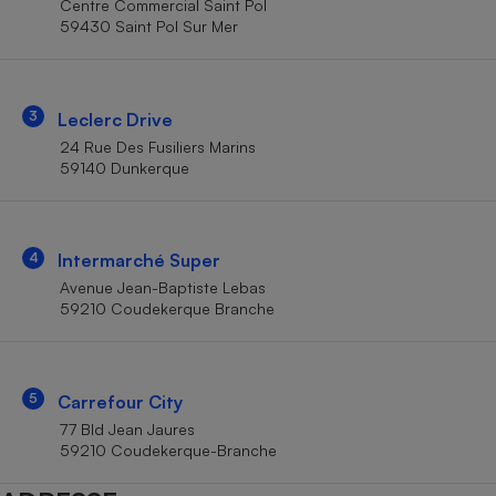
Centre Commercial Saint Pol
Téléphone mobile -
59430 Saint Pol Sur Mer
Smartphone
Plaque de cuisson à
induction
3
Leclerc Drive
24 Rue Des Fusiliers Marins
Climatiseur -
59140 Dunkerque
Ventilateur
Antivirus
4
Intermarché Super
Avenue Jean-Baptiste Lebas
Climatiseur -
Ventilateur
59210 Coudekerque Branche
5
Carrefour City
77 Bld Jean Jaures
59210 Coudekerque-Branche