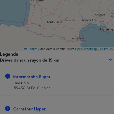
Petit électroménager - U
Complément
alimentaire
Mutuelle
Assurance emprunteur
Matelas
Leaflet
|
Map data © contributeurs
OpenStreetMap
,
CC-BY-SA
Champagne
Légende
bouteille
Banque en 
Drives dans un rayon de 15 km
Téléviseur
Antimoustique
Lave-linge
1
Intermarché Super
Rue Boily
59430 St Pol Sur Mer
Radiateur électrique
2
Carrefour Hyper