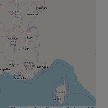
Leaflet
|
Map data © contributeurs
OpenStreetMap
,
CC-BY-SA