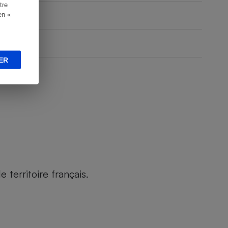
tre
en «
ER
territoire français.