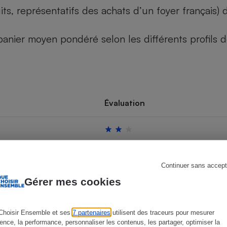
its, représentatifs des achats d’un foyer français
u panier moyen pondéré selon les différents profils
s
Réfrigérateur
Évaluation
Continuer sans accept
Gérer mes cookies
Choisir Ensemble et ses
7 partenaires
utilisent des traceurs pour mesurer
ience, la performance, personnaliser les contenus, les partager, optimiser la