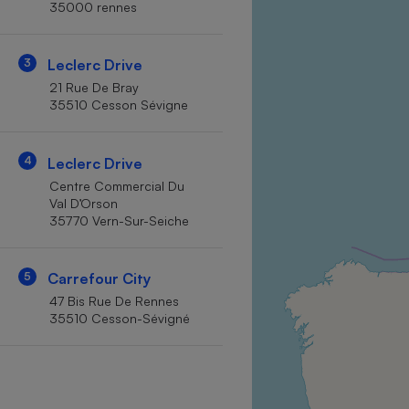
35000 rennes
Internet
Gros électroménager
Téléphonie
3
Leclerc Drive
Petit électroménager 
21 Rue De Bray
Complément
35510 Cesson Sévigne
alimentaire
Mutuelle
Assurance emprunteu
4
Leclerc Drive
Centre Commercial Du
Val D’Orson
35770 Vern-Sur-Seiche
Matelas
Champa
boutei
Banque 
5
Carrefour City
Téléviseur
47 Bis Rue De Rennes
Antimoustique
35510 Cesson-Sévigné
Lave-linge