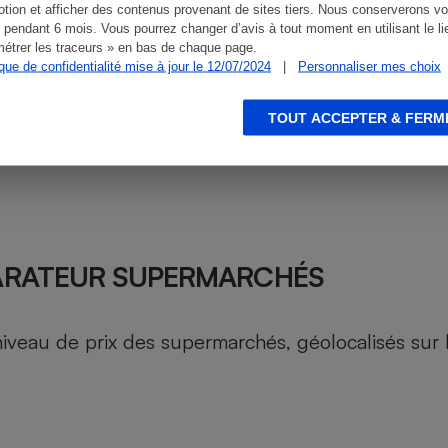
tion et afficher des contenus provenant de sites tiers. Nous conserverons vo
 pendant 6 mois. Vous pourrez changer d’avis à tout moment en utilisant le li
étrer les traceurs » en bas de chaque page.
ique de confidentialité mise à jour le 12/07/2024
|
Personnaliser mes choix
TOUT ACCEPTER & FERM
ARATEUR SUPERMARCHÉS
au de prix des supermarchés, géolocalisés sur le 