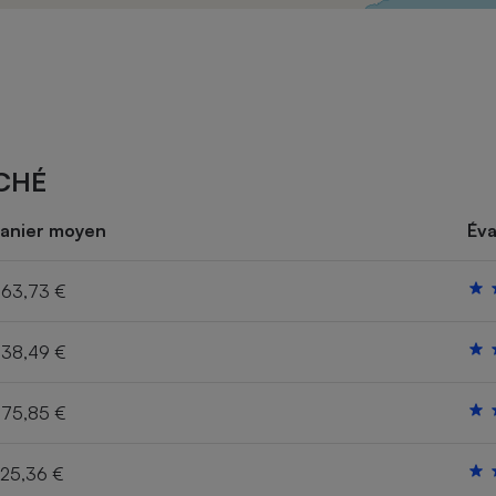
Électricité - Gaz
Appareil photo
numérique
Four encastrable
CHÉ
Lessive
anier moyen
Éva
63,73 €
38,49 €
Aspirateur
75,85 €
25,36 €