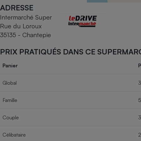
Radiateur électrique
ADRESSE
Intermarché Super
Téléphone mobile -
Rue du Loroux
Smartphone
Plaque de cuisson à
35135 - Chantepie
induction
PRIX PRATIQUÉS DANS CE SUPERMAR
Climatiseur -
Panier
P
Ventilateur
Global
3
Antivirus
Famille
5
Climatiseur -
Ventilateur
Couple
3
Célibataire
2