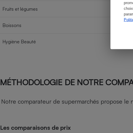
promo
Fruits et légumes
choix
param
Polit
Boissons
Hygiène Beauté
MÉTHODOLOGIE DE NOTRE COMP
Notre comparateur de supermarchés propose le nive
Les comparaisons de prix