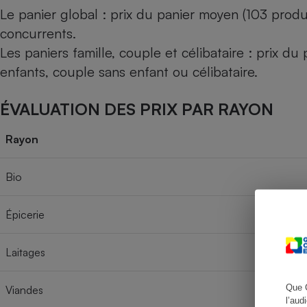
Le panier global : prix du panier moyen (103 produ
concurrents.
Les paniers famille, couple et célibataire : prix d
Cafetière à expresso
enfants, couple sans enfant ou célibataire.
ÉVALUATION DES PRIX PAR RAYON
Rayon
Bio
Robot ménager
Épicerie
Laitages
Que 
Viandes
l’aud