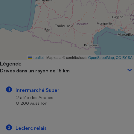
Petit électroménager - U
Complément
alimentaire
Mutuelle
Assurance emprunteur
Matelas
Leaflet
|
Map data © contributeurs
OpenStreetMap
,
CC-BY-SA
Champagne
Légende
bouteille
Banque en 
Drives dans un rayon de 15 km
Téléviseur
Antimoustique
Lave-linge
1
Intermarché Super
2 allée des Auques
81200 Aussillon
Radiateur électrique
2
Leclerc relais