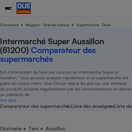
Commerce
Magasin - Grande surface
Supermarché - Drive
Intermarché Super Aussillon
Additifs a
Comparate
Comparatif
Comparateu
Comparatif
Comparateu
Comparatif
Comparati
Substances
Toutes les actualités
Tous les services
Tous nos combats
L’association
Organismes de défense 
Train
supermarc
cosmétiqu
(81200)
Comparateur des
Comparateu
Achat - Vente - Travaux
Démarche administrative
Enquêtes
Nos actions
Nos missions
Système judiciaire
Transport aérien
gratuit
supermarchés
Copropriété
Famille
Guides d'achat
Nos grandes victoires
Notre méthodologie
Location
Senior
Comparateu
Comparate
Comparati
Comparatif
Comparate
Comparatif
Comparatif
Est-il intéressant de faire ses courses au Intermarché Super à
Conseils
Les billets de la présidente
Notre financement
supermarc
électrique
Aussillon ’ Vous pouvez analyser rapidement si ce supermarché est
Service marchand
Magasin - Grande surfac
Sport
Soumettre un litige
Brèves
Nos associations locales
Nos partenaires
parmi les moins chers. Que Choisir relève les prix sur une centaine
Air
Marketing - Fidélisation
Vacances - Tourisme
Lettres types
de produits achetés régulièrement par les consommateurs et dresse
Nous rejoindre
Nous rejoindre
Déchet
un palmarès de
Méthode de vente - Abu
Rencontrer une association locale
Comparate
Comparatif
Comparatif
Comparatif
Comparatif
Voir plus
En savoir plus sur Que Choisir Ensemble
Eau
Comparateur des supermarchés
Liste des enseignes
Liste de
s
Agriculture
Achat - Vente - Location
Energie
Nutrition
Assurance auto
-nous ?
Produit alimentaire
Carburant
Comparati
Comparati
Comparati
Comparate
Occitanie
Tarn
Aussillon