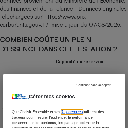
données proviennent du Ministère de l’Economie,
des finances et de la relance - Données originales
téléchargées sur
https://www.prix-
carburants.gouv.fr/
, mise à jour du
07/08/2026
.
COMBIEN COÛTE UN PLEIN
D'ESSENCE DANS CETTE STATION ?
Capacité du réservoir
Carburant
30L
50L
70L
Continuer sans accepter
Gazole
67,17 €
111,95 €
156,73 €
Gérer mes cookies
GPLc
31,08 €
51,80 €
72,52 €
Que Choisir Ensemble et ses
7 partenaires
utilisent des
traceurs pour mesurer l’audience, la performance,
personnaliser les contenus, les partager, optimiser la