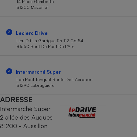
14 Place Gambetta
Téléphone mobile -
81200 Mazamet
Smartphone
Plaque de cuisson à
induction
3
Leclerc Drive
Lieu Dit La Garrigue Rn 112 Cd 54
Climatiseur -
81660 Bout Du Pont De L’Arn
Ventilateur
Antivirus
4
Intermarché Super
Lou Pont Trinquat Route De L’Aéroport
Climatiseur -
Ventilateur
81290 Labruguiere
ADRESSE
Intermarché Super
2 allée des Auques
81200 - Aussillon