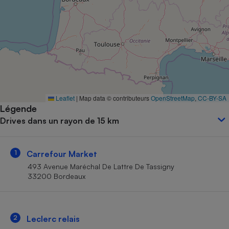
Petit électroménager - U
Complément
alimentaire
Mutuelle
Assurance emprunteur
Matelas
Leaflet
|
Map data © contributeurs
OpenStreetMap
,
CC-BY-SA
Champagne
Légende
bouteille
Banque en 
Drives dans un rayon de 15 km
Téléviseur
Antimoustique
Lave-linge
1
Carrefour Market
493 Avenue Maréchal De Lattre De Tassigny
33200 Bordeaux
Radiateur électrique
2
Leclerc relais