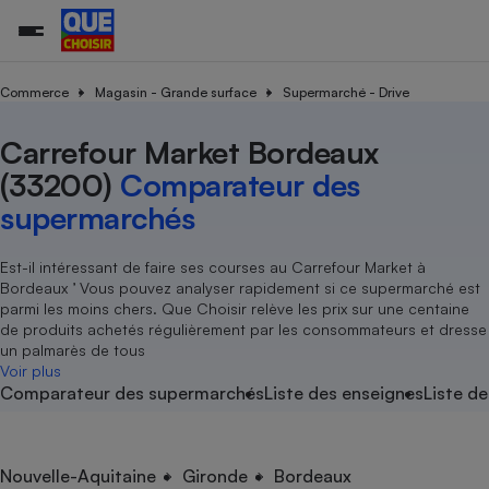
Commerce
Magasin - Grande surface
Supermarché - Drive
Carrefour Market Bordeaux
Additifs a
Comparate
Comparatif
Comparateu
Comparatif
Comparateu
Comparatif
Comparati
Substances
Toutes les actualités
Tous les services
Tous nos combats
L’association
Organismes de défense 
Train
supermarc
cosmétiqu
(33200)
Comparateur des
Comparateu
Achat - Vente - Travaux
Démarche administrative
Enquêtes
Nos actions
Nos missions
Système judiciaire
Transport aérien
gratuit
supermarchés
Copropriété
Famille
Guides d'achat
Nos grandes victoires
Notre méthodologie
Location
Senior
Comparateu
Comparate
Comparati
Comparatif
Comparate
Comparatif
Comparatif
Est-il intéressant de faire ses courses au Carrefour Market à
Conseils
Les billets de la présidente
Notre financement
supermarc
électrique
Bordeaux ’ Vous pouvez analyser rapidement si ce supermarché est
Service marchand
Magasin - Grande surfac
Sport
Soumettre un litige
Brèves
Nos associations locales
Nos partenaires
parmi les moins chers. Que Choisir relève les prix sur une centaine
Air
Marketing - Fidélisation
Vacances - Tourisme
Lettres types
de produits achetés régulièrement par les consommateurs et dresse
Nous rejoindre
Nous rejoindre
Déchet
un palmarès de tous
Méthode de vente - Abu
Rencontrer une association locale
Comparate
Comparatif
Comparatif
Comparatif
Comparatif
Voir plus
En savoir plus sur Que Choisir Ensemble
Eau
Comparateur des supermarchés
Liste des enseignes
Liste de
s
Agriculture
Achat - Vente - Location
Energie
Nutrition
Assurance auto
-nous ?
Produit alimentaire
Carburant
Comparati
Comparati
Comparati
Comparate
Nouvelle-Aquitaine
Gironde
Bordeaux