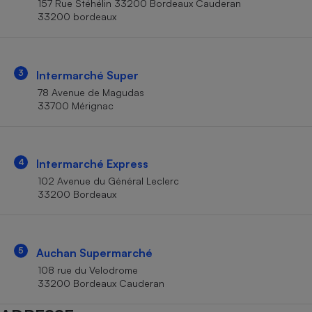
157 Rue Stéhélin 33200 Bordeaux Cauderan
Téléphone mobile -
33200 bordeaux
Smartphone
Plaque de cuisson à
induction
3
Intermarché Super
78 Avenue de Magudas
Climatiseur -
33700 Mérignac
Ventilateur
Antivirus
4
Intermarché Express
102 Avenue du Général Leclerc
Climatiseur -
Ventilateur
33200 Bordeaux
5
Auchan Supermarché
108 rue du Velodrome
33200 Bordeaux Cauderan