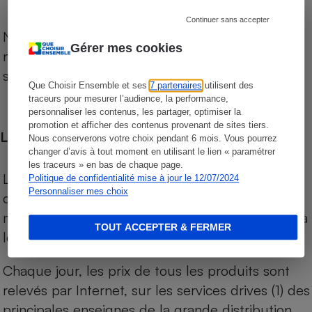
Continuer sans accepter
Notre comparateur de supermarchés propose le
Gérer mes cookies
niveau de prix des supermarchés, géolocalisés
sur le territoire français.
Que Choisir Ensemble et ses
7 partenaires
utilisent des
traceurs pour mesurer l’audience, la performance,
personnaliser les contenus, les partager, optimiser la
promotion et afficher des contenus provenant de sites tiers.
Les comparaisons de prix
Nous conserverons votre choix pendant 6 mois. Vous pourrez
changer d’avis à tout moment en utilisant le lien « paramétrer
les traceurs » en bas de chaque page.
Les comparaisons sont réalisées sur l’ensemble
Politique de confidentialité mise à jour le 12/07/2024
Personnaliser mes choix
des produits des magasins. Les produits de
marques de distributeurs (MDD) sont comparés à
TOUT ACCEPTER & FERMER
leurs équivalents chez leurs concurrents.
Chaque jour, les prix de tous les produits sont
relevés par Internet, sur les services drives (1) des
principales enseignes de la grande distribution