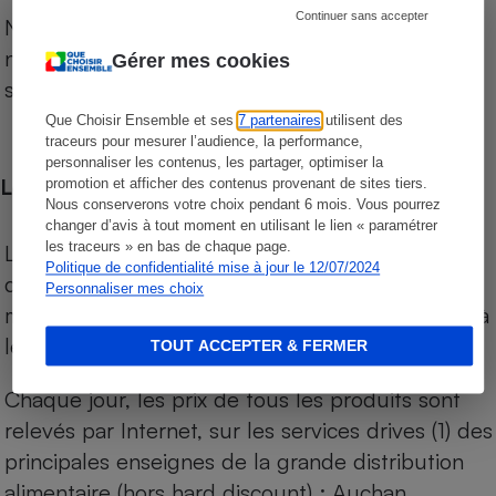
Continuer sans accepter
Notre comparateur de supermarchés propose le
niveau de prix des supermarchés, géolocalisés
Gérer mes cookies
sur le territoire français.
Que Choisir Ensemble et ses
7 partenaires
utilisent des
traceurs pour mesurer l’audience, la performance,
personnaliser les contenus, les partager, optimiser la
Les comparaisons de prix
promotion et afficher des contenus provenant de sites tiers.
Nous conserverons votre choix pendant 6 mois. Vous pourrez
changer d’avis à tout moment en utilisant le lien « paramétrer
les traceurs » en bas de chaque page.
Les comparaisons sont réalisées sur l’ensemble
Politique de confidentialité mise à jour le 12/07/2024
des produits des magasins. Les produits de
Personnaliser mes choix
marques de distributeurs (MDD) sont comparés à
leurs équivalents chez leurs concurrents.
TOUT ACCEPTER & FERMER
Chaque jour, les prix de tous les produits sont
relevés par Internet, sur les services drives (1) des
principales enseignes de la grande distribution
alimentaire (hors hard discount) : Auchan,