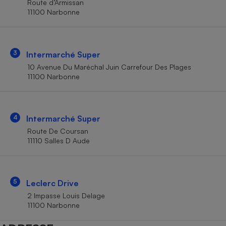
Route d’Armissan
Téléphone mobile -
11100 Narbonne
Smartphone
Plaque de cuisson à
induction
3
Intermarché Super
10 Avenue Du Maréchal Juin Carrefour Des Plages
Climatiseur -
11100 Narbonne
Ventilateur
Antivirus
4
Intermarché Super
Route De Coursan
Climatiseur -
Ventilateur
11110 Salles D Aude
5
Leclerc Drive
2 Impasse Louis Delage
11100 Narbonne