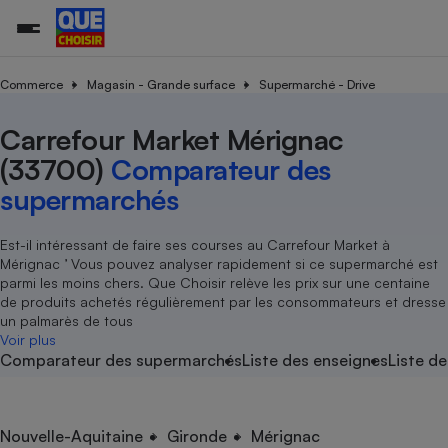
Commerce
Magasin - Grande surface
Supermarché - Drive
Carrefour Market Mérignac
Additifs a
Comparate
Comparatif
Comparateu
Comparatif
Comparateu
Comparatif
Comparati
Substances
Toutes les actualités
Tous les services
Tous nos combats
L’association
Organismes de défense 
Train
supermarc
cosmétiqu
(33700)
Comparateur des
Comparateu
Achat - Vente - Travaux
Démarche administrative
Enquêtes
Nos actions
Nos missions
Système judiciaire
Transport aérien
gratuit
supermarchés
Copropriété
Famille
Guides d'achat
Nos grandes victoires
Notre méthodologie
Location
Senior
Comparateu
Comparate
Comparati
Comparatif
Comparate
Comparatif
Comparatif
Est-il intéressant de faire ses courses au Carrefour Market à
Conseils
Les billets de la présidente
Notre financement
supermarc
électrique
Mérignac ’ Vous pouvez analyser rapidement si ce supermarché est
Service marchand
Magasin - Grande surfac
Sport
Soumettre un litige
Brèves
Nos associations locales
Nos partenaires
parmi les moins chers. Que Choisir relève les prix sur une centaine
Air
Marketing - Fidélisation
Vacances - Tourisme
Lettres types
de produits achetés régulièrement par les consommateurs et dresse
Nous rejoindre
Nous rejoindre
Déchet
un palmarès de tous
Méthode de vente - Abu
Rencontrer une association locale
Comparate
Comparatif
Comparatif
Comparatif
Comparatif
Voir plus
En savoir plus sur Que Choisir Ensemble
Eau
Comparateur des supermarchés
Liste des enseignes
Liste de
s
Agriculture
Achat - Vente - Location
Energie
Nutrition
Assurance auto
-nous ?
Produit alimentaire
Carburant
Comparati
Comparati
Comparati
Comparate
Nouvelle-Aquitaine
Gironde
Mérignac