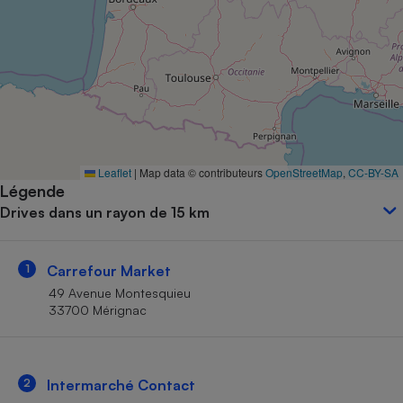
Petit électroménager - U
Complément
alimentaire
Mutuelle
Assurance emprunteur
Matelas
Leaflet
|
Map data © contributeurs
OpenStreetMap
,
CC-BY-SA
Champagne
Légende
bouteille
Banque en 
Drives dans un rayon de 15 km
Téléviseur
Antimoustique
Lave-linge
1
Carrefour Market
49 Avenue Montesquieu
33700 Mérignac
Radiateur électrique
2
Intermarché Contact