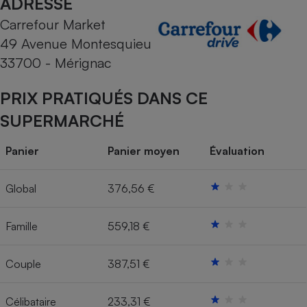
ADRESSE
Carrefour Market
Cafetière à expressos
49 Avenue Montesquieu
33700 - Mérignac
PRIX PRATIQUÉS DANS CE
SUPERMARCHÉ
Panier
Panier moyen
Évaluation
Robot ménager
Global
376,56 €
Famille
559,18 €
Couple
387,51 €
Célibataire
233,31 €