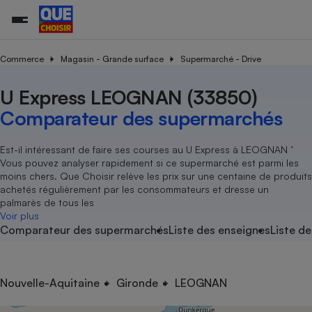
Commerce
Magasin - Grande surface
Supermarché - Drive
U Express LEOGNAN (33850)
Additifs a
Comparate
Comparatif
Comparateu
Comparatif
Comparateu
Comparatif
Comparati
Substances
Toutes les actualités
Tous les services
Tous nos combats
L’association
Organismes de défense 
Train
supermarc
cosmétiqu
Comparateur des supermarchés
Comparateu
Achat - Vente - Travaux
Démarche administrative
Enquêtes
Nos actions
Nos missions
Système judiciaire
Transport aérien
gratuit
Copropriété
Famille
Guides d'achat
Nos grandes victoires
Notre méthodologie
Est-il intéressant de faire ses courses au U Express à LEOGNAN ’
Location
Senior
Vous pouvez analyser rapidement si ce supermarché est parmi les
Comparateu
Comparate
Comparati
Comparatif
Comparate
Comparatif
Comparatif
Conseils
Les billets de la présidente
Notre financement
moins chers. Que Choisir relève les prix sur une centaine de produits
supermarc
électrique
Service marchand
Magasin - Grande surfac
Sport
Soumettre un litige
achetés régulièrement par les consommateurs et dresse un
Brèves
Nos associations locales
Nos partenaires
Air
palmarès de tous les
Marketing - Fidélisation
Vacances - Tourisme
Lettres types
Voir plus
Nous rejoindre
Nous rejoindre
Déchet
Comparateur des supermarchés
Liste des enseignes
Liste de
Méthode de vente - Abu
Rencontrer une association locale
Comparate
Comparatif
Comparatif
Comparatif
Comparatif
En savoir plus sur Que Choisir Ensemble
Eau
s
Agriculture
Achat - Vente - Location
Energie
Nutrition
Assurance auto
Nouvelle-Aquitaine
Gironde
LEOGNAN
-nous ?
Produit alimentaire
Carburant
Comparati
Comparati
Comparati
Comparate