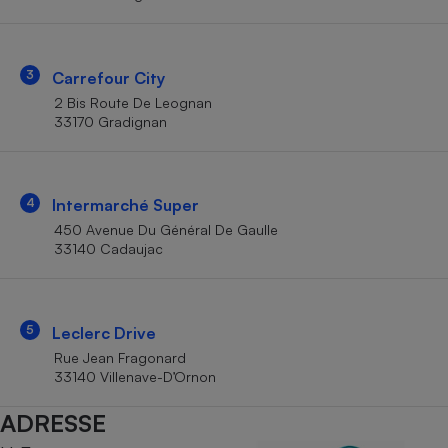
Téléphone mobile -
Smartphone
Plaque de cuisson à
induction
3
Carrefour City
2 Bis Route De Leognan
33170 Gradignan
Climatiseur -
Ventilateur
4
Intermarché Super
Antivirus
450 Avenue Du Général De Gaulle
33140 Cadaujac
Climatiseur -
Ventilateur
5
Leclerc Drive
Rue Jean Fragonard
33140 Villenave-D’Ornon
ADRESSE