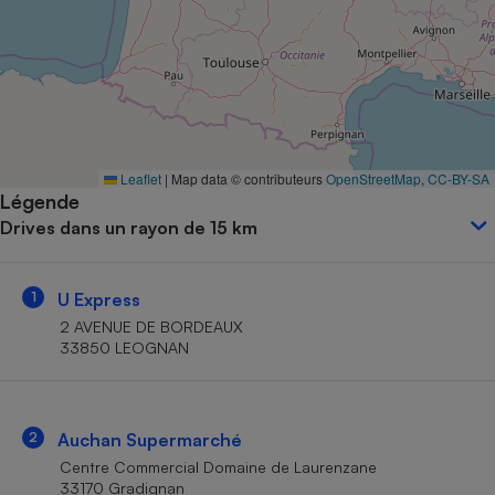
Petit électroménager - U
Complément
alimentaire
Mutuelle
Assurance emprunteur
Leaflet
|
Map data © contributeurs
OpenStreetMap
,
CC-BY-SA
Légende
Matelas
Champagne
Drives dans un rayon de 15 km
bouteille
Banque en 
Téléviseur
1
U Express
Antimoustique
Lave-linge
2 AVENUE DE BORDEAUX
33850 LEOGNAN
Radiateur électrique
2
Auchan Supermarché
Centre Commercial Domaine de Laurenzane
33170 Gradignan