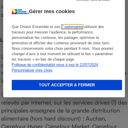
niveau de prix des supermarchés, géolocalisés
Gérer mes cookies
sur le territoire français.
Que Choisir Ensemble et ses
7 partenaires
utilisent des
traceurs pour mesurer l’audience, la performance,
personnaliser les contenus, les partager, optimiser la
Les comparaisons de prix
promotion et afficher des contenus provenant de sites tiers.
Nous conserverons votre choix pendant 6 mois. Vous pourrez
changer d’avis à tout moment en utilisant le lien « paramétrer
Les comparaisons sont réalisées sur l’ensemble
les traceurs » en bas de chaque page.
des produits des magasins. Les produits de
Politique de confidentialité mise à jour le 12/07/2024
Personnaliser mes choix
marques de distributeurs (MDD) sont comparés à
leurs équivalents chez leurs concurrents.
TOUT ACCEPTER & FERMER
Chaque jour, les prix de tous les produits sont
relevés par Internet, sur les services drives (1) des
principales enseignes de la grande distribution
alimentaire (hors hard discount) : Auchan,
Carrefour Hyper, Carrefour Market, Carrefour