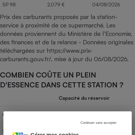
SP 98
2,079 €
04/08/2026
Prix des carburants proposés par la station-
service à proximité de ce supermarché. Les
données proviennent du Ministère de l’Economie,
des finances et de la relance - Données originales
téléchargées sur
https://www.prix-
carburants.gouv.fr/
, mise à jour du
06/08/2026
.
COMBIEN COÛTE UN PLEIN
D'ESSENCE DANS CETTE STATION ?
Capacité du réservoir
Carburant
30L
50L
70L
Continuer sans accepter
SP 95-E10
59,97 €
99,95 €
139,93 €
Gérer mes cookies