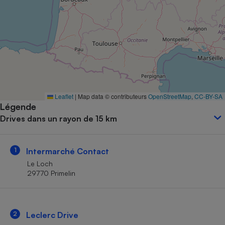
Petit électroménager - U
Complément
alimentaire
Mutuelle
Assurance emprunteur
Matelas
Leaflet
|
Map data © contributeurs
OpenStreetMap
,
CC-BY-SA
Champagne
Légende
bouteille
Banque en 
Drives dans un rayon de 15 km
Téléviseur
Antimoustique
Lave-linge
1
Intermarché Contact
Le Loch
29770 Primelin
Radiateur électrique
2
Leclerc Drive