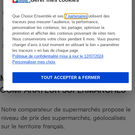
Gazole
64,50 €
107,50 €
150,50 €
Que Choisir Ensemble et ses
7 partenaires
utilisent des
traceurs pour mesurer l’audience, la performance,
personnaliser les contenus, les partager, optimiser la
SP95
61,17 €
101,95 €
142,73 €
promotion et afficher des contenus provenant de sites tiers.
Nous conserverons votre choix pendant 6 mois. Vous pourrez
changer d’avis à tout moment en utilisant le lien « paramétrer
SP 98
62,37 €
103,95 €
145,53 €
les traceurs » en bas de chaque page.
Politique de confidentialité mise à jour le 12/07/2024
Personnaliser mes choix
MÉTHODOLOGIE DE NOTRE
TOUT ACCEPTER & FERMER
COMPARATEUR SUPERMARCHÉS
Notre comparateur de supermarchés propose le
niveau de prix des supermarchés, géolocalisés
sur le territoire français.