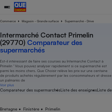
Commerce
Magasin - Grande surface
Supermarché - Drive
Intermarché Contact Primelin
Additifs a
Comparate
Comparatif
Comparateu
Comparatif
Comparateu
Comparatif
Comparati
Substances
Toutes les actualités
Tous les services
Tous nos combats
L’association
Organismes de défense 
Train
supermarc
cosmétiqu
(29770)
Comparateur des
Comparateu
Achat - Vente - Travaux
Démarche administrative
Enquêtes
Nos actions
Nos missions
Système judiciaire
Transport aérien
gratuit
supermarchés
Copropriété
Famille
Guides d'achat
Nos grandes victoires
Notre méthodologie
Location
Senior
Comparateu
Comparate
Comparati
Comparatif
Comparate
Comparatif
Comparatif
Est-il intéressant de faire ses courses au Intermarché Contact à
Conseils
Les billets de la présidente
Notre financement
supermarc
électrique
Primelin ’ Vous pouvez analyser rapidement si ce supermarché est
Service marchand
Magasin - Grande surfac
Sport
Soumettre un litige
Brèves
Nos associations locales
Nos partenaires
parmi les moins chers. Que Choisir relève les prix sur une centaine
Air
Marketing - Fidélisation
Vacances - Tourisme
Lettres types
de produits achetés régulièrement par les consommateurs et dresse
Nous rejoindre
Nous rejoindre
Déchet
un palmarès de
Méthode de vente - Abu
Rencontrer une association locale
Comparate
Comparatif
Comparatif
Comparatif
Comparatif
Voir plus
En savoir plus sur Que Choisir Ensemble
Eau
Comparateur des supermarchés
Liste des enseignes
Liste de
s
Agriculture
Achat - Vente - Location
Energie
Nutrition
Assurance auto
-nous ?
Produit alimentaire
Carburant
Comparati
Comparati
Comparati
Comparate
Bretagne
Finistère
Primelin