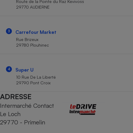
Route de la Pointe du Raz Kevivoss
Téléphone mobile -
29770 AUDIERNE
Smartphone
Plaque de cuisson à
induction
3
Carrefour Market
Rue Brizeux
Climatiseur -
29780 Plouhinec
Ventilateur
Antivirus
4
Super U
10 Rue De La Liberté
Climatiseur -
Ventilateur
29790 Pont Croix
ADRESSE
Intermarché Contact
Le Loch
29770 - Primelin