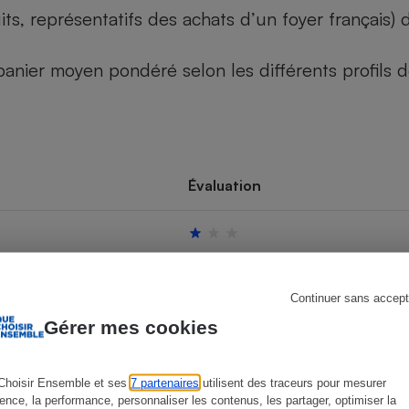
its, représentatifs des achats d’un foyer français
u panier moyen pondéré selon les différents profils
s
Réfrigérateur
Évaluation
Continuer sans accept
Gérer mes cookies
Choisir Ensemble et ses
7 partenaires
utilisent des traceurs pour mesurer
ience, la performance, personnaliser les contenus, les partager, optimiser la