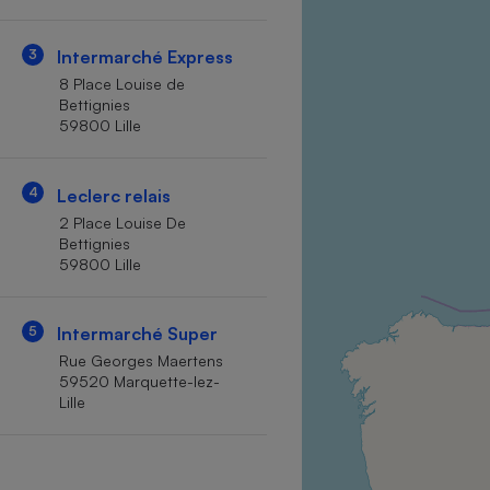
Internet
3
Intermarché Express
Gros électroménager
Téléphonie
8 Place Louise de
Petit électroménager 
Bettignies
Complément
59800 Lille
alimentaire
Mutuelle
Assurance emprunteu
4
Leclerc relais
2 Place Louise De
Bettignies
59800 Lille
Matelas
Champa
boutei
Banque 
5
Intermarché Super
Téléviseur
Rue Georges Maertens
Antimoustique
59520 Marquette-lez-
Lave-linge
Lille