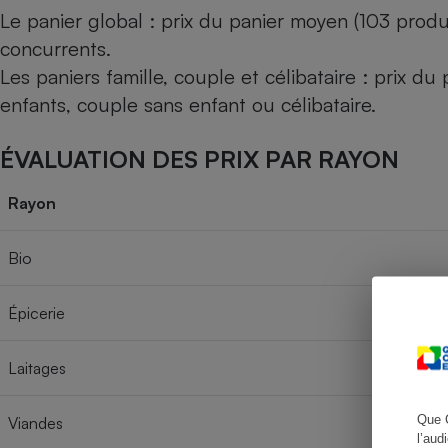
Le panier global : prix du panier moyen (103 produ
concurrents.
Les paniers famille, couple et célibataire : prix d
Cafetière à expresso
enfants, couple sans enfant ou célibataire.
ÉVALUATION DES PRIX PAR RAYON
Rayon
Bio
Robot ménager
Épicerie
Laitages
Que 
Viandes
l’aud