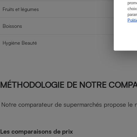
promo
Fruits et légumes
choix
param
Polit
Boissons
Hygiène Beauté
MÉTHODOLOGIE DE NOTRE COMP
Notre comparateur de supermarchés propose le nive
Les comparaisons de prix