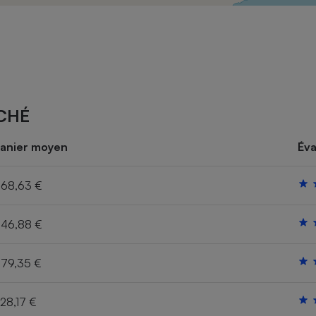
Électricité - Gaz
Appareil photo
numérique
Four encastrable
CHÉ
Lessive
anier moyen
Éva
68,63 €
46,88 €
Aspirateur
79,35 €
28,17 €