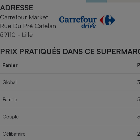
Radiateur électrique
ADRESSE
Carrefour Market
Téléphone mobile -
Rue Du Pré Catelan
Smartphone
Plaque de cuisson à
59110 - Lille
induction
PRIX PRATIQUÉS DANS CE SUPERMAR
Climatiseur -
Panier
P
Ventilateur
Global
3
Antivirus
Famille
5
Climatiseur -
Ventilateur
Couple
3
Célibataire
2