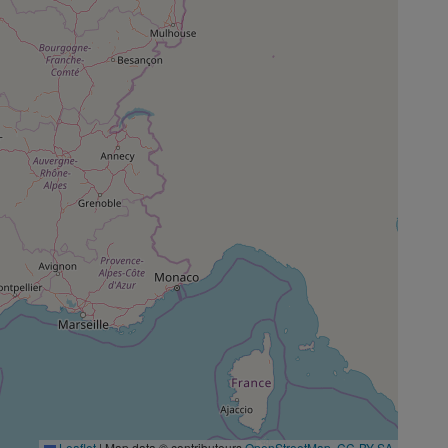
Leaflet
|
Map data © contributeurs
OpenStreetMap
,
CC-BY-SA