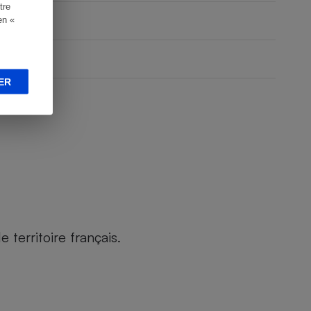
tre
en «
ER
territoire français.