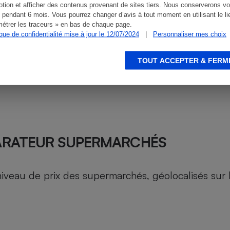
tion et afficher des contenus provenant de sites tiers. Nous conserverons vo
 pendant 6 mois. Vous pourrez changer d’avis à tout moment en utilisant le li
étrer les traceurs » en bas de chaque page.
ique de confidentialité mise à jour le 12/07/2024
|
Personnaliser mes choix
TOUT ACCEPTER & FERM
ARATEUR SUPERMARCHÉS
au de prix des supermarchés, géolocalisés sur le 