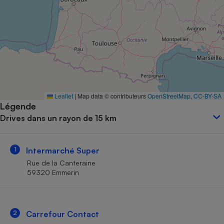
Petit électroménager - U
Complément
alimentaire
Mutuelle
Assurance emprunteur
Matelas
Leaflet
|
Map data © contributeurs
OpenStreetMap
,
CC-BY-SA
Champagne
Légende
bouteille
Banque en 
Drives dans un rayon de 15 km
Téléviseur
Antimoustique
Lave-linge
1
Intermarché Super
Rue de la Canteraine
59320 Emmerin
Radiateur électrique
2
Carrefour Contact