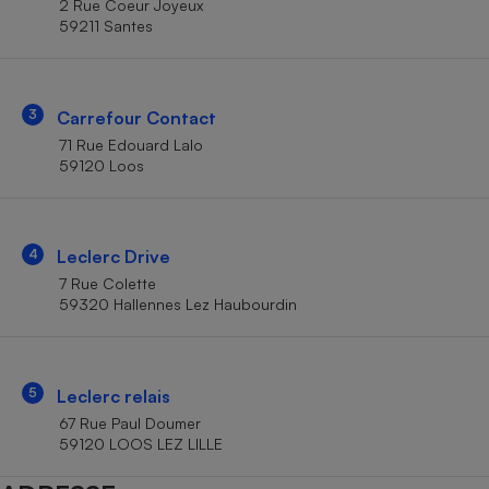
2 Rue Coeur Joyeux
Téléphone mobile -
59211 Santes
Smartphone
Plaque de cuisson à
induction
3
Carrefour Contact
71 Rue Edouard Lalo
Climatiseur -
59120 Loos
Ventilateur
Antivirus
4
Leclerc Drive
7 Rue Colette
Climatiseur -
Ventilateur
59320 Hallennes Lez Haubourdin
5
Leclerc relais
67 Rue Paul Doumer
59120 LOOS LEZ LILLE