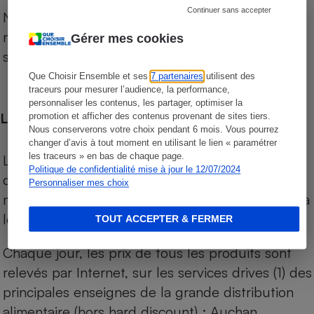
Continuer sans accepter
Notre comparateur de supermarchés propose le
niveau de prix des supermarchés, géolocalisés
Gérer mes cookies
sur le territoire français.
Que Choisir Ensemble et ses
7 partenaires
utilisent des
traceurs pour mesurer l’audience, la performance,
personnaliser les contenus, les partager, optimiser la
Les comparaisons de prix
promotion et afficher des contenus provenant de sites tiers.
Nous conserverons votre choix pendant 6 mois. Vous pourrez
changer d’avis à tout moment en utilisant le lien « paramétrer
les traceurs » en bas de chaque page.
Les comparaisons sont réalisées sur l’ensemble
Politique de confidentialité mise à jour le 12/07/2024
des produits des magasins. Les produits de
Personnaliser mes choix
marques de distributeurs (MDD) sont comparés à
leurs équivalents chez leurs concurrents.
TOUT ACCEPTER & FERMER
Chaque jour, les prix de tous les produits sont
relevés par Internet, sur les services drives (1) des
principales enseignes de la grande distribution
alimentaire (hors hard discount) : Auchan,