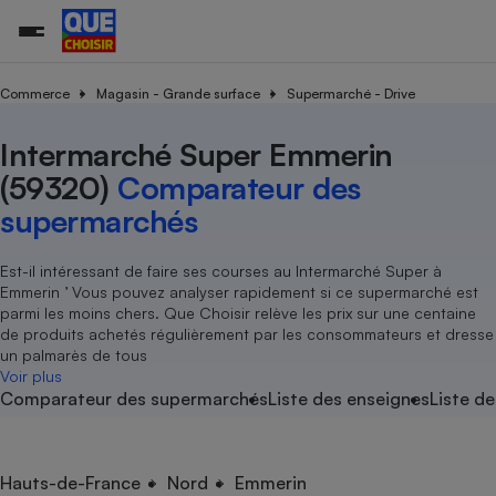
Commerce
Magasin - Grande surface
Supermarché - Drive
Intermarché Super Emmerin
Additifs a
Comparate
Comparatif
Comparateu
Comparatif
Comparateu
Comparatif
Comparati
Substances
Toutes les actualités
Tous les services
Tous nos combats
L’association
Organismes de défense 
Train
supermarc
cosmétiqu
(59320)
Comparateur des
Comparateu
Achat - Vente - Travaux
Démarche administrative
Enquêtes
Nos actions
Nos missions
Système judiciaire
Transport aérien
gratuit
supermarchés
Copropriété
Famille
Guides d'achat
Nos grandes victoires
Notre méthodologie
Location
Senior
Comparateu
Comparate
Comparati
Comparatif
Comparate
Comparatif
Comparatif
Est-il intéressant de faire ses courses au Intermarché Super à
Conseils
Les billets de la présidente
Notre financement
supermarc
électrique
Emmerin ’ Vous pouvez analyser rapidement si ce supermarché est
Service marchand
Magasin - Grande surfac
Sport
Soumettre un litige
Brèves
Nos associations locales
Nos partenaires
parmi les moins chers. Que Choisir relève les prix sur une centaine
Air
Marketing - Fidélisation
Vacances - Tourisme
Lettres types
de produits achetés régulièrement par les consommateurs et dresse
Nous rejoindre
Nous rejoindre
Déchet
un palmarès de tous
Méthode de vente - Abu
Rencontrer une association locale
Comparate
Comparatif
Comparatif
Comparatif
Comparatif
Voir plus
En savoir plus sur Que Choisir Ensemble
Eau
Comparateur des supermarchés
Liste des enseignes
Liste de
s
Agriculture
Achat - Vente - Location
Energie
Nutrition
Assurance auto
-nous ?
Produit alimentaire
Carburant
Comparati
Comparati
Comparati
Comparate
Hauts-de-France
Nord
Emmerin