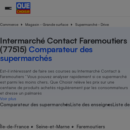
Commerce
Magasin - Grande surface
Supermarché - Drive
Intermarché Contact Faremoutiers
Additifs a
Comparate
Comparatif
Comparateu
Comparatif
Comparateu
Comparatif
Comparati
Substances
Toutes les actualités
Tous les services
Tous nos combats
L’association
Organismes de défense 
Train
supermarc
cosmétiqu
(77515)
Comparateur des
Comparateu
Achat - Vente - Travaux
Démarche administrative
Enquêtes
Nos actions
Nos missions
Système judiciaire
Transport aérien
gratuit
supermarchés
Copropriété
Famille
Guides d'achat
Nos grandes victoires
Notre méthodologie
Location
Senior
Comparateu
Comparate
Comparati
Comparatif
Comparate
Comparatif
Comparatif
Est-il intéressant de faire ses courses au Intermarché Contact à
Conseils
Les billets de la présidente
Notre financement
supermarc
électrique
Faremoutiers ’ Vous pouvez analyser rapidement si ce supermarché
Service marchand
Magasin - Grande surfac
Sport
Soumettre un litige
Brèves
Nos associations locales
Nos partenaires
est parmi les moins chers. Que Choisir relève les prix sur une
Air
Marketing - Fidélisation
Vacances - Tourisme
Lettres types
centaine de produits achetés régulièrement par les consommateurs
Nous rejoindre
Nous rejoindre
Déchet
et dresse un palmarès
Méthode de vente - Abu
Rencontrer une association locale
Comparate
Comparatif
Comparatif
Comparatif
Comparatif
Voir plus
En savoir plus sur Que Choisir Ensemble
Eau
Comparateur des supermarchés
Liste des enseignes
Liste de
s
Agriculture
Achat - Vente - Location
Energie
Nutrition
Assurance auto
-nous ?
Produit alimentaire
Carburant
Comparati
Comparati
Comparati
Comparate
Île-de-France
Seine-et-Marne
Faremoutiers