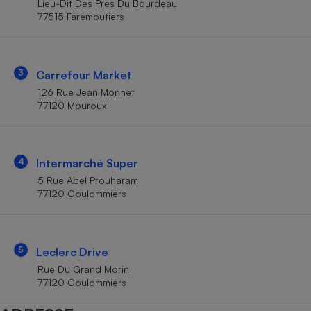
Lieu-Dit Des Pres Du Bourdeau
Téléphone mobile -
77515 Faremoutiers
Smartphone
Plaque de cuisson à
induction
3
Carrefour Market
126 Rue Jean Monnet
Climatiseur -
77120 Mouroux
Ventilateur
Antivirus
4
Intermarché Super
5 Rue Abel Prouharam
Climatiseur -
Ventilateur
77120 Coulommiers
5
Leclerc Drive
Rue Du Grand Morin
77120 Coulommiers