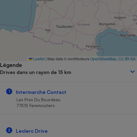
Petit électroménager - U
Complément
alimentaire
Mutuelle
Assurance emprunteur
Matelas
Leaflet
|
Map data © contributeurs
OpenStreetMap
,
CC-BY-SA
Champagne
Légende
bouteille
Banque en 
Drives dans un rayon de 15 km
Téléviseur
Antimoustique
Lave-linge
1
Intermarché Contact
Les Pres Du Bourdeau
77515 Faremoutiers
Radiateur électrique
2
Leclerc Drive