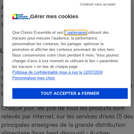
Continuer sans accepter
Notre comparateur de supermarchés propose le
niveau de prix des supermarchés, géolocalisés
Gérer mes cookies
sur le territoire français.
Que Choisir Ensemble et ses
7 partenaires
utilisent des
traceurs pour mesurer l’audience, la performance,
personnaliser les contenus, les partager, optimiser la
Les comparaisons de prix
promotion et afficher des contenus provenant de sites tiers.
Nous conserverons votre choix pendant 6 mois. Vous pourrez
changer d’avis à tout moment en utilisant le lien « paramétrer
les traceurs » en bas de chaque page.
Les comparaisons sont réalisées sur l’ensemble
Politique de confidentialité mise à jour le 12/07/2024
des produits des magasins. Les produits de
Personnaliser mes choix
marques de distributeurs (MDD) sont comparés à
leurs équivalents chez leurs concurrents.
TOUT ACCEPTER & FERMER
Chaque jour, les prix de tous les produits sont
relevés par Internet, sur les services drives (1) des
principales enseignes de la grande distribution
alimentaire (hors hard discount) : Auchan,