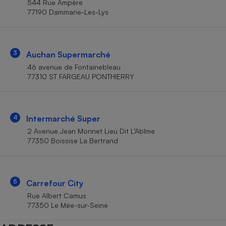
544 Rue Ampère
Téléphone mobile -
77190 Dammarie-Les-Lys
Smartphone
Plaque de cuisson à
induction
3
Auchan Supermarché
46 avenue de Fontainebleau
Climatiseur -
77310 ST FARGEAU PONTHIERRY
Ventilateur
Antivirus
4
Intermarché Super
2 Avenue Jean Monnet Lieu Dit L’Abîme
Climatiseur -
Ventilateur
77350 Boissise La Bertrand
5
Carrefour City
Rue Albert Camus
77350 Le Mée-sur-Seine