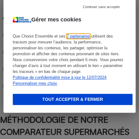
Capacité du réservoir
Continuer sans accepter
Carburant
30L
50L
70L
Gérer mes cookies
SP 95-E10
58,47 €
97,45 €
136,43 €
Que Choisir Ensemble et ses
7 partenaires
utilisent des
traceurs pour mesurer l’audience, la performance,
personnaliser les contenus, les partager, optimiser la
Gazole
63,21 €
105,35 €
147,49 €
promotion et afficher des contenus provenant de sites tiers.
Nous conserverons votre choix pendant 6 mois. Vous pourrez
changer d’avis à tout moment en utilisant le lien « paramétrer
SP95
59,37 €
98,95 €
138,53 €
les traceurs » en bas de chaque page.
Politique de confidentialité mise à jour le 12/07/2024
Personnaliser mes choix
SP 98
60,30 €
100,50 €
140,70 €
TOUT ACCEPTER & FERMER
MÉTHODOLOGIE DE NOTRE
COMPARATEUR SUPERMARCHÉS