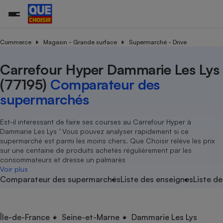
Commerce
Magasin - Grande surface
Supermarché - Drive
Carrefour Hyper Dammarie Les Lys
Additifs a
Comparate
Comparatif
Comparateu
Comparatif
Comparateu
Comparatif
Comparati
Substances
Toutes les actualités
Tous les services
Tous nos combats
L’association
Organismes de défense 
Train
supermarc
cosmétiqu
(77195)
Comparateur des
Comparateu
Achat - Vente - Travaux
Démarche administrative
Enquêtes
Nos actions
Nos missions
Système judiciaire
Transport aérien
gratuit
supermarchés
Copropriété
Famille
Guides d'achat
Nos grandes victoires
Notre méthodologie
Location
Senior
Comparateu
Comparate
Comparati
Comparatif
Comparate
Comparatif
Comparatif
Est-il intéressant de faire ses courses au Carrefour Hyper à
Conseils
Les billets de la présidente
Notre financement
supermarc
électrique
Dammarie Les Lys ’ Vous pouvez analyser rapidement si ce
Service marchand
Magasin - Grande surfac
Sport
Soumettre un litige
Brèves
Nos associations locales
Nos partenaires
supermarché est parmi les moins chers. Que Choisir relève les prix
Air
Marketing - Fidélisation
Vacances - Tourisme
Lettres types
sur une centaine de produits achetés régulièrement par les
Nous rejoindre
Nous rejoindre
Déchet
consommateurs et dresse un palmarès
Méthode de vente - Abu
Rencontrer une association locale
Comparate
Comparatif
Comparatif
Comparatif
Comparatif
Voir plus
En savoir plus sur Que Choisir Ensemble
Eau
Comparateur des supermarchés
Liste des enseignes
Liste de
s
Agriculture
Achat - Vente - Location
Energie
Nutrition
Assurance auto
-nous ?
Produit alimentaire
Carburant
Comparati
Comparati
Comparati
Comparate
Île-de-France
Seine-et-Marne
Dammarie Les Lys