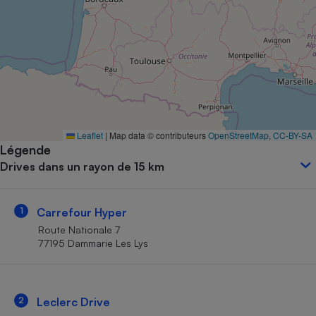
Petit électroménager - U
Complément
alimentaire
Mutuelle
Assurance emprunteur
Matelas
Leaflet
|
Map data © contributeurs
OpenStreetMap
,
CC-BY-SA
Champagne
Légende
bouteille
Banque en 
Drives dans un rayon de 15 km
Téléviseur
Antimoustique
Lave-linge
1
Carrefour Hyper
Route Nationale 7
77195 Dammarie Les Lys
Radiateur électrique
2
Leclerc Drive