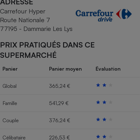
ADRESSE
Carrefour Hyper
Cafetière à expressos
Route Nationale 7
77195 - Dammarie Les Lys
PRIX PRATIQUÉS DANS CE
SUPERMARCHÉ
Panier
Panier moyen
Évaluation
Robot ménager
Global
365,24 €
Famille
541,29 €
Couple
376,24 €
Célibataire
226,53 €