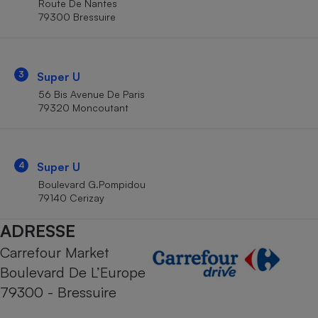
Route De Nantes
Téléphone mobile -
79300 Bressuire
Smartphone
Plaque de cuisson à
induction
3
Super U
56 Bis Avenue De Paris
Climatiseur -
79320 Moncoutant
Ventilateur
Antivirus
4
Super U
Boulevard G.Pompidou
Climatiseur -
Ventilateur
79140 Cerizay
ADRESSE
Carrefour Market
Boulevard De L’Europe
79300 - Bressuire