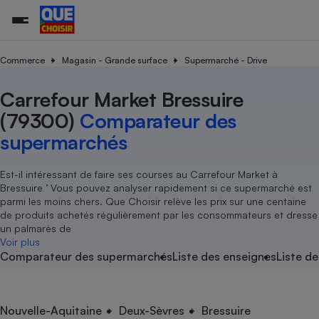
Commerce
Magasin - Grande surface
Supermarché - Drive
Carrefour Market Bressuire
Additifs a
Comparate
Comparatif
Comparateu
Comparatif
Comparateu
Comparatif
Comparati
Substances
Toutes les actualités
Tous les services
Tous nos combats
L’association
Organismes de défense 
Train
supermarc
cosmétiqu
(79300)
Comparateur des
Comparateu
Achat - Vente - Travaux
Démarche administrative
Enquêtes
Nos actions
Nos missions
Système judiciaire
Transport aérien
gratuit
supermarchés
Copropriété
Famille
Guides d'achat
Nos grandes victoires
Notre méthodologie
Location
Senior
Comparateu
Comparate
Comparati
Comparatif
Comparate
Comparatif
Comparatif
Est-il intéressant de faire ses courses au Carrefour Market à
Conseils
Les billets de la présidente
Notre financement
supermarc
électrique
Bressuire ’ Vous pouvez analyser rapidement si ce supermarché est
Service marchand
Magasin - Grande surfac
Sport
Soumettre un litige
Brèves
Nos associations locales
Nos partenaires
parmi les moins chers. Que Choisir relève les prix sur une centaine
Air
Marketing - Fidélisation
Vacances - Tourisme
Lettres types
de produits achetés régulièrement par les consommateurs et dresse
Nous rejoindre
Nous rejoindre
Déchet
un palmarès de
Méthode de vente - Abu
Rencontrer une association locale
Comparate
Comparatif
Comparatif
Comparatif
Comparatif
Voir plus
En savoir plus sur Que Choisir Ensemble
Eau
Comparateur des supermarchés
Liste des enseignes
Liste de
s
Agriculture
Achat - Vente - Location
Energie
Nutrition
Assurance auto
-nous ?
Produit alimentaire
Carburant
Comparati
Comparati
Comparati
Comparate
Nouvelle-Aquitaine
Deux-Sèvres
Bressuire