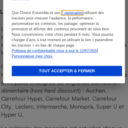
Les comparaisons de prix
Que Choisir Ensemble et ses
7 partenaires
utilisent des
traceurs pour mesurer l’audience, la performance,
personnaliser les contenus, les partager, optimiser la
Les comparaisons sont réalisées sur l’ensemble
promotion et afficher des contenus provenant de sites tiers.
Nous conserverons votre choix pendant 6 mois. Vous pourrez
des produits des magasins. Les produits de
changer d’avis à tout moment en utilisant le lien « paramétrer
marques de distributeurs (MDD) sont comparés à
les traceurs » en bas de chaque page.
Politique de confidentialité mise à jour le 12/07/2024
leurs équivalents chez leurs concurrents.
Personnaliser mes choix
Chaque jour, les prix de tous les produits sont
TOUT ACCEPTER & FERMER
relevés par Internet, sur les services drives (1) des
principales enseignes de la grande distribution
alimentaire (hors hard discount) : Auchan,
Carrefour Hyper, Carrefour Market, Carrefour
City, Leclerc, Intermarché, Monoprix, Super U et
Hyper U.