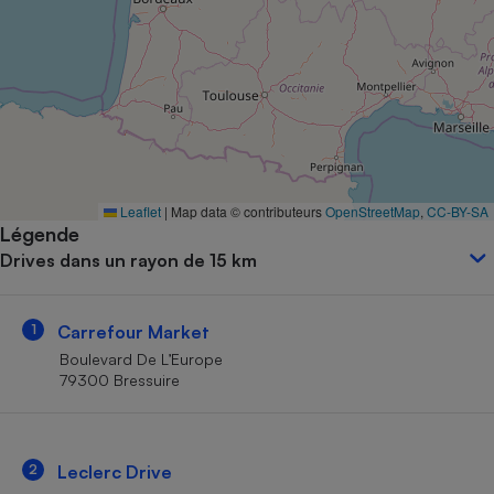
Petit électroménager - U
Complément
alimentaire
Mutuelle
Assurance emprunteur
Matelas
Leaflet
|
Map data © contributeurs
OpenStreetMap
,
CC-BY-SA
Champagne
Légende
bouteille
Banque en 
Drives dans un rayon de 15 km
Téléviseur
Antimoustique
Lave-linge
1
Carrefour Market
Boulevard De L’Europe
79300 Bressuire
Radiateur électrique
2
Leclerc Drive