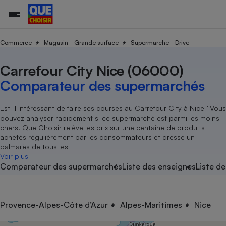
Commerce
Magasin - Grande surface
Supermarché - Drive
Carrefour City Nice (06000)
Additifs a
Comparate
Comparatif
Comparateu
Comparatif
Comparateu
Comparatif
Comparati
Substances
Toutes les actualités
Tous les services
Tous nos combats
L’association
Organismes de défense 
Train
supermarc
cosmétiqu
Comparateur des supermarchés
Comparateu
Achat - Vente - Travaux
Démarche administrative
Enquêtes
Nos actions
Nos missions
Système judiciaire
Transport aérien
gratuit
Copropriété
Famille
Guides d'achat
Nos grandes victoires
Notre méthodologie
Est-il intéressant de faire ses courses au Carrefour City à Nice ’ Vous
Location
Senior
pouvez analyser rapidement si ce supermarché est parmi les moins
Comparateu
Comparate
Comparati
Comparatif
Comparate
Comparatif
Comparatif
Conseils
Les billets de la présidente
Notre financement
chers. Que Choisir relève les prix sur une centaine de produits
supermarc
électrique
Service marchand
Magasin - Grande surfac
Sport
Soumettre un litige
achetés régulièrement par les consommateurs et dresse un
Brèves
Nos associations locales
Nos partenaires
Air
palmarès de tous les
Marketing - Fidélisation
Vacances - Tourisme
Lettres types
Voir plus
Nous rejoindre
Nous rejoindre
Déchet
Comparateur des supermarchés
Liste des enseignes
Liste de
Méthode de vente - Abu
Rencontrer une association locale
Comparate
Comparatif
Comparatif
Comparatif
Comparatif
En savoir plus sur Que Choisir Ensemble
Eau
s
Agriculture
Achat - Vente - Location
Energie
Nutrition
Assurance auto
Provence-Alpes-Côte d’Azur
Alpes-Maritimes
Nice
-nous ?
Produit alimentaire
Carburant
Comparati
Comparati
Comparati
Comparate