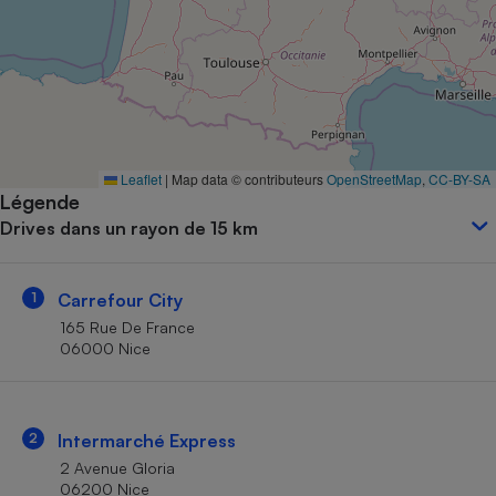
Petit électroménager - U
Complément
alimentaire
Mutuelle
Assurance emprunteur
Leaflet
|
Map data © contributeurs
OpenStreetMap
,
CC-BY-SA
Légende
Matelas
Champagne
Drives dans un rayon de 15 km
bouteille
Banque en 
Téléviseur
1
Carrefour City
Antimoustique
Lave-linge
165 Rue De France
06000 Nice
Radiateur électrique
2
Intermarché Express
2 Avenue Gloria
06200 Nice