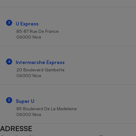
Téléphone mobile -
Smartphone
Plaque de cuisson à
induction
3
U Express
85-87 Rue De France
06000 Nice
Climatiseur -
Ventilateur
4
Intermarché Express
Antivirus
20 Boulevard Gambetta
06000 Nice
Climatiseur -
Ventilateur
5
Super U
85 Boulevard De La Madeleine
06000 Nice
ADRESSE