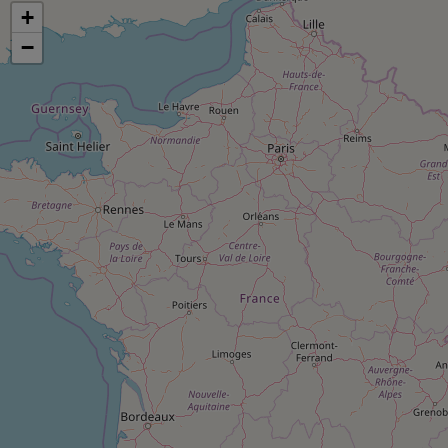
pression
Choisir son fioul
Assurance
+
Sécurité - Hygiène
Circulation routière
Choisir son pellet
−
Crédit immobilier
Banque - Crédit
Contrôle technique - Rép
Comparateur assurance emprunteur
Maison de retraite
Epargne - Fiscalité
Comparateu
Pièce détachée
Energie Moins Chère Ensemble
Comparatif réfrigérateur
Comparatif casque audio
Comparatif tondeuse ro
Moto
Comparatif plaque à indu
Comparatif barre de son
Comparatif poêle à gran
Supermarché - Drive
Comparatif hotte aspira
Comparatif imprimante m
Comparatif radiateur éle
Électricité - Gaz
Hygiène - Beauté
Comparatif climatiseur m
Comparatif ordinateur p
Tous les comparateurs
Maladie - Médecine - Mé
Comparatif aspirateur bal
Comparatif ultrabook
Aménagement
Toutes les cartes interactives
Système de santé - Com
Comparatif aspirateur tr
Comparatif tablette tacti
Supermarché - Drive
Bricolage - Jardinage
Retraite
Comparatif cafetière au
Chauffage
Speedtest - Testez le débit de votre
Mutuelle
Comparatif robot cuiseu
Image et son
Produit d'entretien
connexion Internet
Comparatif centrale vap
Comparateur auto
Informatique
Sécurité domestique
Internet
Gros électroménager
Téléphonie