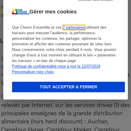
niveau de prix des supermarchés, géolocalisés
Gérer mes cookies
sur le territoire français.
Que Choisir Ensemble et ses
7 partenaires
utilisent des
traceurs pour mesurer l’audience, la performance,
personnaliser les contenus, les partager, optimiser la
Les comparaisons de prix
promotion et afficher des contenus provenant de sites tiers.
Nous conserverons votre choix pendant 6 mois. Vous pourrez
changer d’avis à tout moment en utilisant le lien « paramétrer
Les comparaisons sont réalisées sur l’ensemble
les traceurs » en bas de chaque page.
des produits des magasins. Les produits de
Politique de confidentialité mise à jour le 12/07/2024
Personnaliser mes choix
marques de distributeurs (MDD) sont comparés à
leurs équivalents chez leurs concurrents.
TOUT ACCEPTER & FERMER
Chaque jour, les prix de tous les produits sont
relevés par Internet, sur les services drives (1) des
principales enseignes de la grande distribution
alimentaire (hors hard discount) : Auchan,
Carrefour Hyper, Carrefour Market, Carrefour