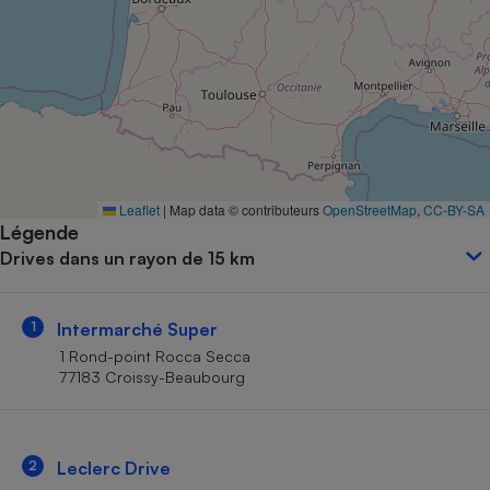
Petit électroménager - U
Complément
alimentaire
Mutuelle
Assurance emprunteur
Matelas
Leaflet
|
Map data © contributeurs
OpenStreetMap
,
CC-BY-SA
Champagne
Légende
bouteille
Banque en 
Drives dans un rayon de 15 km
Téléviseur
Antimoustique
Lave-linge
1
Intermarché Super
1 Rond-point Rocca Secca
77183 Croissy-Beaubourg
Radiateur électrique
2
Leclerc Drive