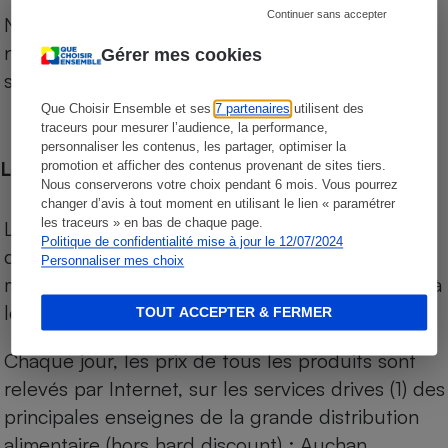
Continuer sans accepter
Notre comparateur de supermarchés propose le
niveau de prix des supermarchés, géolocalisés
Gérer mes cookies
sur le territoire français.
Que Choisir Ensemble et ses
7 partenaires
utilisent des
traceurs pour mesurer l’audience, la performance,
personnaliser les contenus, les partager, optimiser la
Les comparaisons de prix
promotion et afficher des contenus provenant de sites tiers.
Nous conserverons votre choix pendant 6 mois. Vous pourrez
changer d’avis à tout moment en utilisant le lien « paramétrer
les traceurs » en bas de chaque page.
Les comparaisons sont réalisées sur l’ensemble
Politique de confidentialité mise à jour le 12/07/2024
des produits des magasins. Les produits de
Personnaliser mes choix
marques de distributeurs (MDD) sont comparés à
leurs équivalents chez leurs concurrents.
TOUT ACCEPTER & FERMER
Chaque jour, les prix de tous les produits sont
relevés par Internet, sur les services drives (1) des
principales enseignes de la grande distribution
alimentaire (hors hard discount) : Auchan,