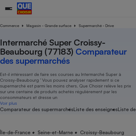
Commerce
Magasin - Grande surface
Supermarché - Drive
Intermarché Super Croissy-
Additifs a
Comparate
Comparatif
Comparateu
Comparatif
Comparateu
Comparatif
Comparati
Substances
Toutes les actualités
Tous les services
Tous nos combats
L’association
Organismes de défense 
Train
supermarc
cosmétiqu
Beaubourg (77183)
Comparateur
Comparateu
Achat - Vente - Travaux
Démarche administrative
Enquêtes
Nos actions
Nos missions
Système judiciaire
Transport aérien
gratuit
des supermarchés
Copropriété
Famille
Guides d'achat
Nos grandes victoires
Notre méthodologie
Location
Senior
Comparateu
Comparate
Comparati
Comparatif
Comparate
Comparatif
Comparatif
Est-il intéressant de faire ses courses au Intermarché Super à
Conseils
Les billets de la présidente
Notre financement
supermarc
électrique
Croissy-Beaubourg ’ Vous pouvez analyser rapidement si ce
Service marchand
Magasin - Grande surfac
Sport
Soumettre un litige
Brèves
Nos associations locales
Nos partenaires
supermarché est parmi les moins chers. Que Choisir relève les prix
Air
Marketing - Fidélisation
Vacances - Tourisme
Lettres types
sur une centaine de produits achetés régulièrement par les
Nous rejoindre
Nous rejoindre
Déchet
consommateurs et dresse un
Méthode de vente - Abu
Rencontrer une association locale
Comparate
Comparatif
Comparatif
Comparatif
Comparatif
Voir plus
En savoir plus sur Que Choisir Ensemble
Eau
Comparateur des supermarchés
Liste des enseignes
Liste de
s
Agriculture
Achat - Vente - Location
Energie
Nutrition
Assurance auto
-nous ?
Produit alimentaire
Carburant
Comparati
Comparati
Comparati
Comparate
Île-de-France
Seine-et-Marne
Croissy-Beaubourg