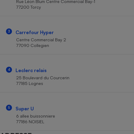
Rue Léon Blum Centre Commercial Bay-1
Téléphone mobile -
77200 Torcy
Smartphone
Plaque de cuisson à
induction
3
Carrefour Hyper
Centre Commercial Bay 2
Climatiseur -
77090 Collegien
Ventilateur
Antivirus
4
Leclerc relais
25 Boulevard du Courcerin
Climatiseur -
Ventilateur
77185 Lognes
5
Super U
6 allee buissonniere
77186 NOISIEL