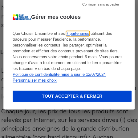
Continuer sans accepter
Notre comparateur de supermarchés propose le
niveau de prix des supermarchés, géolocalisés
Gérer mes cookies
sur le territoire français.
Que Choisir Ensemble et ses
7 partenaires
utilisent des
traceurs pour mesurer l’audience, la performance,
personnaliser les contenus, les partager, optimiser la
Les comparaisons de prix
promotion et afficher des contenus provenant de sites tiers.
Nous conserverons votre choix pendant 6 mois. Vous pourrez
changer d’avis à tout moment en utilisant le lien « paramétrer
les traceurs » en bas de chaque page.
Les comparaisons sont réalisées sur l’ensemble
Politique de confidentialité mise à jour le 12/07/2024
des produits des magasins. Les produits de
Personnaliser mes choix
marques de distributeurs (MDD) sont comparés à
leurs équivalents chez leurs concurrents.
TOUT ACCEPTER & FERMER
Chaque jour, les prix de tous les produits sont
relevés par Internet, sur les services drives (1) des
principales enseignes de la grande distribution
alimentaire (hors hard discount) : Auchan,