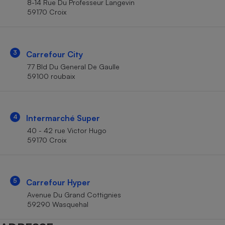
8-14 Rue Du Professeur Langevin
Téléphone mobile -
59170 Croix
Smartphone
Plaque de cuisson à
induction
3
Carrefour City
77 Bld Du General De Gaulle
Climatiseur -
59100 roubaix
Ventilateur
Antivirus
4
Intermarché Super
40 - 42 rue Victor Hugo
Climatiseur -
Ventilateur
59170 Croix
5
Carrefour Hyper
Avenue Du Grand Cottignies
59290 Wasquehal