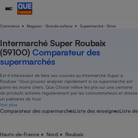
Commerce
Magasin - Grande surface
Supermarché - Drive
Intermarché Super Roubaix
Additifs a
Comparate
Comparatif
Comparateu
Comparatif
Comparateu
Comparatif
Comparati
Substances
Toutes les actualités
Tous les services
Tous nos combats
L’association
Organismes de défense 
Train
supermarc
cosmétiqu
(59100)
Comparateur des
Comparateu
Achat - Vente - Travaux
Démarche administrative
Enquêtes
Nos actions
Nos missions
Système judiciaire
Transport aérien
gratuit
supermarchés
Copropriété
Famille
Guides d'achat
Nos grandes victoires
Notre méthodologie
Location
Senior
Comparateu
Comparate
Comparati
Comparatif
Comparate
Comparatif
Comparatif
Est-il intéressant de faire ses courses au Intermarché Super à
Conseils
Les billets de la présidente
Notre financement
supermarc
électrique
Roubaix ’ Vous pouvez analyser rapidement si ce supermarché est
Service marchand
Magasin - Grande surfac
Sport
Soumettre un litige
Brèves
Nos associations locales
Nos partenaires
parmi les moins chers. Que Choisir relève les prix sur une centaine
Air
Marketing - Fidélisation
Vacances - Tourisme
Lettres types
de produits achetés régulièrement par les consommateurs et dresse
Nous rejoindre
Nous rejoindre
Déchet
un palmarès de tous
Méthode de vente - Abu
Rencontrer une association locale
Comparate
Comparatif
Comparatif
Comparatif
Comparatif
Voir plus
En savoir plus sur Que Choisir Ensemble
Eau
Comparateur des supermarchés
Liste des enseignes
Liste de
s
Agriculture
Achat - Vente - Location
Energie
Nutrition
Assurance auto
-nous ?
Produit alimentaire
Carburant
Comparati
Comparati
Comparati
Comparate
Hauts-de-France
Nord
Roubaix