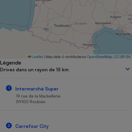
Petit électroménager - U
Complément
alimentaire
Mutuelle
Assurance emprunteur
Matelas
Leaflet
|
Map data © contributeurs
OpenStreetMap
,
CC-BY-SA
Champagne
Légende
bouteille
Banque en 
Drives dans un rayon de 15 km
Téléviseur
Antimoustique
Lave-linge
1
Intermarché Super
19 rue de la Mackellerie
59100 Roubaix
Radiateur électrique
2
Carrefour City