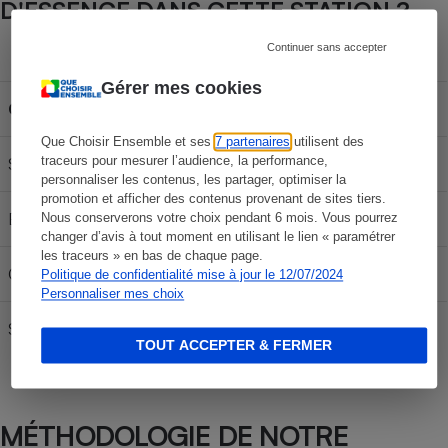
D'ESSENCE DANS CETTE STATION ?
Continuer sans accepter
Capacité du réservoir
Gérer mes cookies
Carburant
30L
50L
70L
Que Choisir Ensemble et ses
7 partenaires
utilisent des
traceurs pour mesurer l’audience, la performance,
SP 95-E10
55,26 €
92,10 €
128,94 €
personnaliser les contenus, les partager, optimiser la
promotion et afficher des contenus provenant de sites tiers.
E85
23,70 €
39,50 €
55,30 €
Nous conserverons votre choix pendant 6 mois. Vous pourrez
changer d’avis à tout moment en utilisant le lien « paramétrer
les traceurs » en bas de chaque page.
Gazole
61,44 €
102,40 €
143,36 €
Politique de confidentialité mise à jour le 12/07/2024
Personnaliser mes choix
SP95
59,82 €
99,70 €
139,58 €
TOUT ACCEPTER & FERMER
MÉTHODOLOGIE DE NOTRE