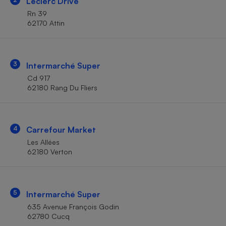
Leclerc Drive
Téléphone mobile -
Smartphone
Rn 39
Plaque de cuisson à
62170 Attin
induction
3
Intermarché Super
Climatiseur -
Cd 917
Ventilateur
62180 Rang Du Fliers
Antivirus
4
Carrefour Market
Climatiseur -
Ventilateur
Les Allées
62180 Verton
5
Intermarché Super
635 Avenue François Godin
62780 Cucq