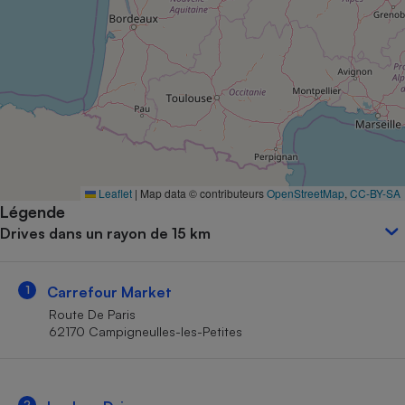
Petit électroménager - U
Complément
alimentaire
Mutuelle
Assurance emprunteur
Matelas
Champagne
Leaflet
|
Map data © contributeurs
OpenStreetMap
,
CC-BY-SA
bouteille
Banque en 
Légende
Drives dans un rayon de 15 km
Téléviseur
Antimoustique
Lave-linge
1
Carrefour Market
Route De Paris
62170 Campigneulles-les-Petites
Radiateur électrique
2