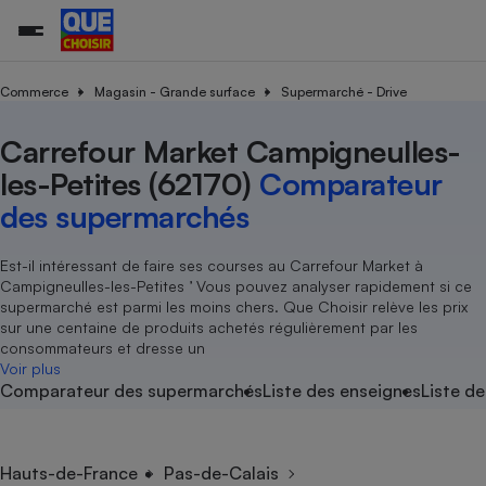
Commerce
Magasin - Grande surface
Supermarché - Drive
Carrefour Market Campigneulles-
Additifs a
Comparate
Comparatif
Comparateu
Comparatif
Comparateu
Comparatif
Comparati
Substances
Toutes les actualités
Tous les services
Tous nos combats
L’association
Organismes de défense 
Train
supermarc
cosmétiqu
les-Petites (62170)
Comparateur
Comparateu
Achat - Vente - Travaux
Démarche administrative
Enquêtes
Nos actions
Nos missions
Système judiciaire
Transport aérien
gratuit
des supermarchés
Copropriété
Famille
Guides d'achat
Nos grandes victoires
Notre méthodologie
Location
Senior
Comparateu
Comparate
Comparati
Comparatif
Comparate
Comparatif
Comparatif
Est-il intéressant de faire ses courses au Carrefour Market à
Conseils
Les billets de la présidente
Notre financement
supermarc
électrique
Campigneulles-les-Petites ’ Vous pouvez analyser rapidement si ce
Service marchand
Magasin - Grande surfac
Sport
Soumettre un litige
Brèves
Nos associations locales
Nos partenaires
supermarché est parmi les moins chers. Que Choisir relève les prix
Air
Marketing - Fidélisation
Vacances - Tourisme
Lettres types
sur une centaine de produits achetés régulièrement par les
Nous rejoindre
Nous rejoindre
Déchet
consommateurs et dresse un
Méthode de vente - Abu
Rencontrer une association locale
Comparate
Comparatif
Comparatif
Comparatif
Comparatif
Voir plus
En savoir plus sur Que Choisir Ensemble
Eau
Comparateur des supermarchés
Liste des enseignes
Liste de
s
Agriculture
Achat - Vente - Location
Energie
Nutrition
Assurance auto
-nous ?
Produit alimentaire
Carburant
Comparati
Comparati
Comparati
Comparate
Hauts-de-France
Pas-de-Calais