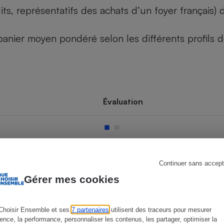
its, représentatifs des achats d’un foyer français
u panier moyen pondéré selon les différents profils
s
Réfrigérateur
Évaluation
Continuer sans accept
Gérer mes cookies
Choisir Ensemble et ses
7 partenaires
utilisent des traceurs pour mesurer
ience, la performance, personnaliser les contenus, les partager, optimiser la