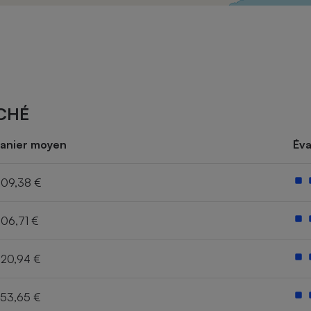
Électricité - Gaz
Appareil photo
numérique
Four encastrable
CHÉ
Lessive
anier moyen
Éva
09,38 €
06,71 €
Aspirateur
20,94 €
53,65 €