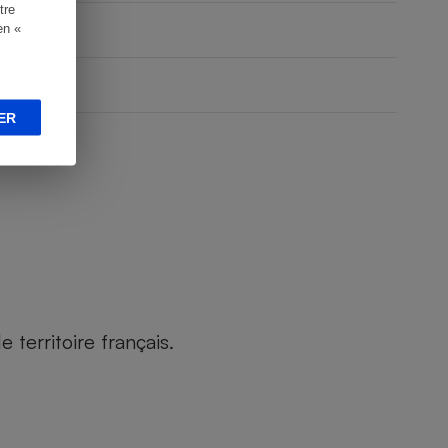
tre
en «
ER
territoire français.