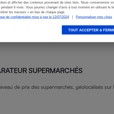
tion et afficher des contenus provenant de sites tiers. Nous conserverons vo
 pendant 6 mois. Vous pourrez changer d’avis à tout moment en utilisant le li
étrer les traceurs » en bas de chaque page.
ique de confidentialité mise à jour le 12/07/2024
|
Personnaliser mes choix
TOUT ACCEPTER & FERM
ARATEUR SUPERMARCHÉS
au de prix des supermarchés, géolocalisés sur le 