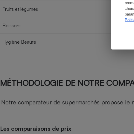
promo
Fruits et légumes
choix
param
Polit
Boissons
Hygiène Beauté
MÉTHODOLOGIE DE NOTRE COMP
Notre comparateur de supermarchés propose le nive
Les comparaisons de prix