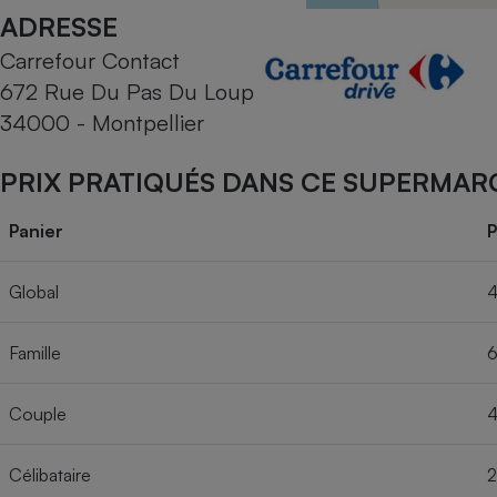
Radiateur électrique
ADRESSE
Carrefour Contact
Téléphone mobile -
672 Rue Du Pas Du Loup
Smartphone
Plaque de cuisson à
34000 - Montpellier
induction
PRIX PRATIQUÉS DANS CE SUPERMAR
Climatiseur -
Panier
P
Ventilateur
Global
4
Antivirus
Famille
6
Climatiseur -
Ventilateur
Couple
4
Célibataire
2