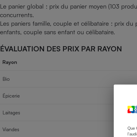
Le panier global : prix du panier moyen (103 produ
concurrents.
Les paniers famille, couple et célibataire : prix d
Cafetière à expresso
enfants, couple sans enfant ou célibataire.
ÉVALUATION DES PRIX PAR RAYON
Rayon
Bio
Robot ménager
Épicerie
Laitages
Que 
Viandes
l’aud