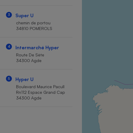
Internet
3
Super U
Gros électroménager
Téléphonie
chemin de portou
Petit électroménager 
34810 POMEROLS
Complément
alimentaire
Mutuelle
Assurance emprunteu
4
Intermarché Hyper
Route De Sète
34300 Agde
Matelas
Champa
5
Hyper U
boutei
Banque 
Boulevard Maurice Pacull
Rn112 Espace Grand Cap
Téléviseur
34300 Agde
Antimoustique
Lave-linge