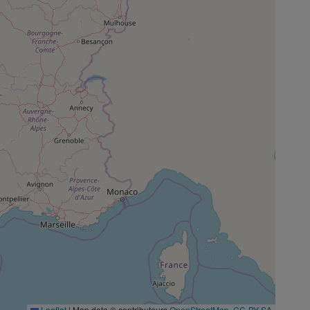
Leaflet
|
Map data © contributeurs
OpenStreetMap
,
CC-BY-SA