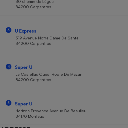
80 chemin de Lègue
Téléphone mobile -
84200 Carpentras
Smartphone
Plaque de cuisson à
induction
3
U Express
319 Avenue Notre Dame De Sante
Climatiseur -
84200 Carpentras
Ventilateur
Antivirus
4
Super U
Le Castellas Ouest Route De Mazan
Climatiseur -
Ventilateur
84200 Carpentras
5
Super U
Horizon Provence Avenue De Beaulieu
84170 Monteux