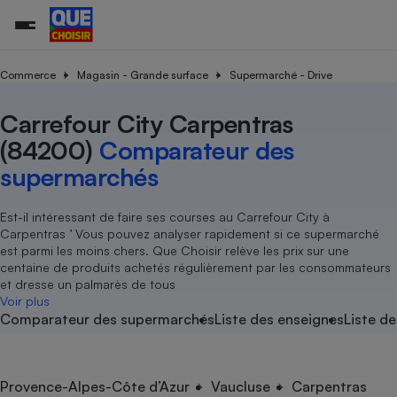
Commerce
Magasin - Grande surface
Supermarché - Drive
Carrefour City Carpentras
Additifs a
Comparate
Comparatif
Comparateu
Comparatif
Comparateu
Comparatif
Comparati
Substances
Toutes les actualités
Tous les services
Tous nos combats
L’association
Organismes de défense 
Train
supermarc
cosmétiqu
(84200)
Comparateur des
Comparateu
Achat - Vente - Travaux
Démarche administrative
Enquêtes
Nos actions
Nos missions
Système judiciaire
Transport aérien
gratuit
supermarchés
Copropriété
Famille
Guides d'achat
Nos grandes victoires
Notre méthodologie
Location
Senior
Comparateu
Comparate
Comparati
Comparatif
Comparate
Comparatif
Comparatif
Est-il intéressant de faire ses courses au Carrefour City à
Conseils
Les billets de la présidente
Notre financement
supermarc
électrique
Carpentras ’ Vous pouvez analyser rapidement si ce supermarché
Service marchand
Magasin - Grande surfac
Sport
Soumettre un litige
Brèves
Nos associations locales
Nos partenaires
est parmi les moins chers. Que Choisir relève les prix sur une
Air
Marketing - Fidélisation
Vacances - Tourisme
Lettres types
centaine de produits achetés régulièrement par les consommateurs
Nous rejoindre
Nous rejoindre
Déchet
et dresse un palmarès de tous
Méthode de vente - Abu
Rencontrer une association locale
Comparate
Comparatif
Comparatif
Comparatif
Comparatif
Voir plus
En savoir plus sur Que Choisir Ensemble
Eau
Comparateur des supermarchés
Liste des enseignes
Liste de
s
Agriculture
Achat - Vente - Location
Energie
Nutrition
Assurance auto
-nous ?
Produit alimentaire
Carburant
Comparati
Comparati
Comparati
Comparate
Provence-Alpes-Côte d’Azur
Vaucluse
Carpentras