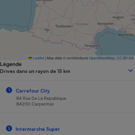
Petit électroménager - U
Complément
alimentaire
Mutuelle
Assurance emprunteur
Matelas
Leaflet
|
Map data © contributeurs
OpenStreetMap
,
CC-BY-SA
Champagne
Légende
bouteille
Banque en 
Drives dans un rayon de 15 km
Téléviseur
Antimoustique
Lave-linge
1
Carrefour City
84 Rue De La Republique
84200 Carpentras
Radiateur électrique
2
Intermarché Super