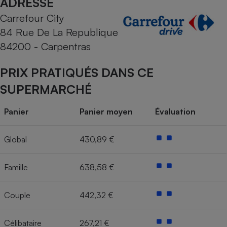
ADRESSE
Carrefour City
Cafetière à expressos
84 Rue De La Republique
84200 - Carpentras
PRIX PRATIQUÉS DANS CE
SUPERMARCHÉ
Panier
Panier moyen
Évaluation
Robot ménager
Global
430,89 €
Famille
638,58 €
Couple
442,32 €
Célibataire
267,21 €