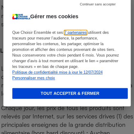
Continuer sans accepter
Notre comparateur de supermarchés propose le
niveau de prix des supermarchés, géolocalisés
Gérer mes cookies
sur le territoire français.
Que Choisir Ensemble et ses
7 partenaires
utilisent des
traceurs pour mesurer l’audience, la performance,
personnaliser les contenus, les partager, optimiser la
Les comparaisons de prix
promotion et afficher des contenus provenant de sites tiers.
Nous conserverons votre choix pendant 6 mois. Vous pourrez
changer d’avis à tout moment en utilisant le lien « paramétrer
les traceurs » en bas de chaque page.
Les comparaisons sont réalisées sur l’ensemble
Politique de confidentialité mise à jour le 12/07/2024
des produits des magasins. Les produits de
Personnaliser mes choix
marques de distributeurs (MDD) sont comparés à
leurs équivalents chez leurs concurrents.
TOUT ACCEPTER & FERMER
Chaque jour, les prix de tous les produits sont
relevés par Internet, sur les services drives (1) des
principales enseignes de la grande distribution
alimentaire (hors hard discount) : Auchan,