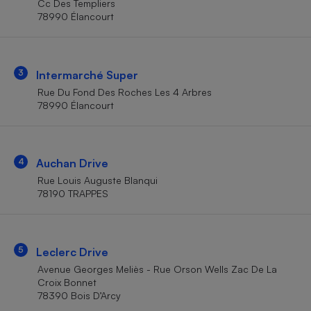
Cc Des Templiers
Téléphone mobile -
78990 Élancourt
Smartphone
Plaque de cuisson à
induction
3
Intermarché Super
Rue Du Fond Des Roches Les 4 Arbres
Climatiseur -
78990 Élancourt
Ventilateur
Antivirus
4
Auchan Drive
Rue Louis Auguste Blanqui
Climatiseur -
Ventilateur
78190 TRAPPES
5
Leclerc Drive
Avenue Georges Meliès - Rue Orson Wells Zac De La
Croix Bonnet
78390 Bois D’Arcy