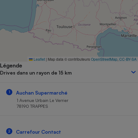
Petit électroménager - U
Complément
alimentaire
Mutuelle
Assurance emprunteur
Matelas
Leaflet
|
Map data © contributeurs
OpenStreetMap
,
CC-BY-SA
Champagne
Légende
bouteille
Banque en 
Drives dans un rayon de 15 km
Téléviseur
Antimoustique
Lave-linge
1
Auchan Supermarché
1 Avenue Urbain Le Verrier
78190 TRAPPES
Radiateur électrique
2
Carrefour Contact