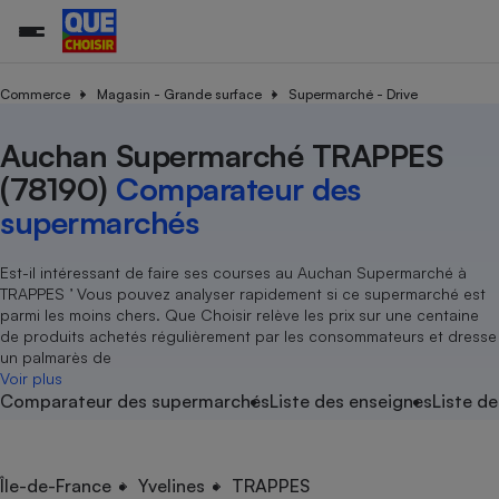
Commerce
Magasin - Grande surface
Supermarché - Drive
Auchan Supermarché TRAPPES
Additifs a
Comparate
Comparatif
Comparateu
Comparatif
Comparateu
Comparatif
Comparati
Substances
Toutes les actualités
Tous les services
Tous nos combats
L’association
Organismes de défense 
Train
supermarc
cosmétiqu
(78190)
Comparateur des
Comparateu
Achat - Vente - Travaux
Démarche administrative
Enquêtes
Nos actions
Nos missions
Système judiciaire
Transport aérien
gratuit
supermarchés
Copropriété
Famille
Guides d'achat
Nos grandes victoires
Notre méthodologie
Location
Senior
Comparateu
Comparate
Comparati
Comparatif
Comparate
Comparatif
Comparatif
Est-il intéressant de faire ses courses au Auchan Supermarché à
Conseils
Les billets de la présidente
Notre financement
supermarc
électrique
TRAPPES ’ Vous pouvez analyser rapidement si ce supermarché est
Service marchand
Magasin - Grande surfac
Sport
Soumettre un litige
Brèves
Nos associations locales
Nos partenaires
parmi les moins chers. Que Choisir relève les prix sur une centaine
Air
Marketing - Fidélisation
Vacances - Tourisme
Lettres types
de produits achetés régulièrement par les consommateurs et dresse
Nous rejoindre
Nous rejoindre
Déchet
un palmarès de
Méthode de vente - Abu
Rencontrer une association locale
Comparate
Comparatif
Comparatif
Comparatif
Comparatif
Voir plus
En savoir plus sur Que Choisir Ensemble
Eau
Comparateur des supermarchés
Liste des enseignes
Liste de
s
Agriculture
Achat - Vente - Location
Energie
Nutrition
Assurance auto
-nous ?
Produit alimentaire
Carburant
Comparati
Comparati
Comparati
Comparate
Île-de-France
Yvelines
TRAPPES