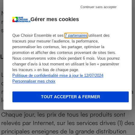
Continuer sans accepter
Notre comparateur de supermarchés propose le
Gérer mes cookies
niveau de prix des supermarchés, géolocalisés
sur le territoire français.
Que Choisir Ensemble et ses
7 partenaires
utilisent des
traceurs pour mesurer l’audience, la performance,
personnaliser les contenus, les partager, optimiser la
promotion et afficher des contenus provenant de sites tiers.
Les comparaisons de prix
Nous conserverons votre choix pendant 6 mois. Vous pourrez
changer d’avis à tout moment en utilisant le lien « paramétrer
les traceurs » en bas de chaque page.
Les comparaisons sont réalisées sur l’ensemble
Politique de confidentialité mise à jour le 12/07/2024
Personnaliser mes choix
des produits des magasins. Les produits de
marques de distributeurs (MDD) sont comparés à
TOUT ACCEPTER & FERMER
leurs équivalents chez leurs concurrents.
Chaque jour, les prix de tous les produits sont
relevés par Internet, sur les services drives (1) des
principales enseignes de la grande distribution