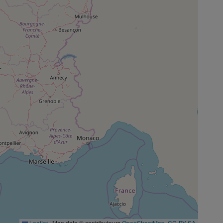
Leaflet
|
Map data © contributeurs
OpenStreetMap
,
CC-BY-SA