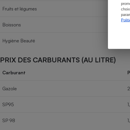
promo
Fruits et légumes
choix
param
Polit
Boissons
Hygiène Beauté
PRIX DES CARBURANTS (AU LITRE)
Carburant
P
Gazole
2
SP95
1
SP 98
1