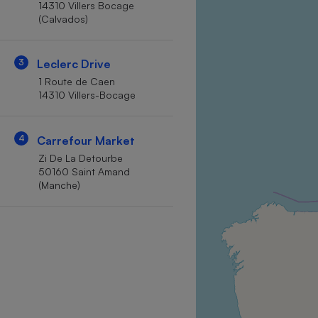
14310 Villers Bocage
Internet
(Calvados)
Gros électroménager
Téléphonie
3
Leclerc Drive
Petit électroménager 
Complément
1 Route de Caen
alimentaire
14310 Villers-Bocage
Mutuelle
Assurance emprunteu
4
Carrefour Market
Zi De La Detourbe
50160 Saint Amand
Matelas
Champa
(Manche)
boutei
Banque 
Téléviseur
Antimoustique
Lave-linge