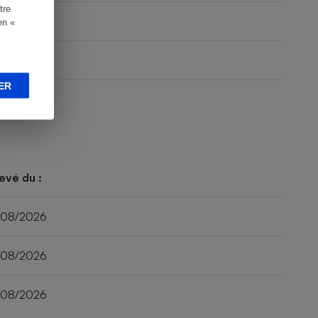
tre
en «
ER
evé du :
/08/2026
/08/2026
/08/2026