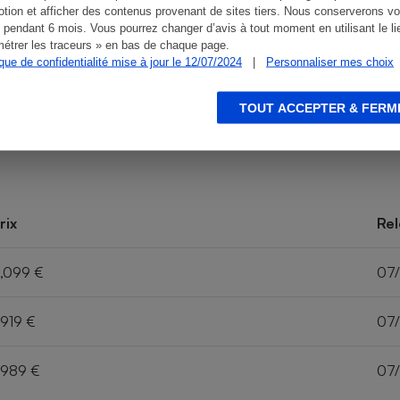
tion et afficher des contenus provenant de sites tiers. Nous conserverons vo
 pendant 6 mois. Vous pourrez changer d’avis à tout moment en utilisant le li
étrer les traceurs » en bas de chaque page.
ique de confidentialité mise à jour le 12/07/2024
|
Personnaliser mes choix
TOUT ACCEPTER & FERM
rix
Rel
,099 €
07
,919 €
07
,989 €
07