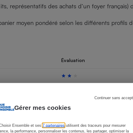
its, représentatifs des achats d’un foyer français
u panier moyen pondéré selon les différents profils
s
Réfrigérateur
Évaluation
Continuer sans accept
Gérer mes cookies
Choisir Ensemble et ses
7 partenaires
utilisent des traceurs pour mesurer
ience, la performance, personnaliser les contenus, les partager, optimiser la