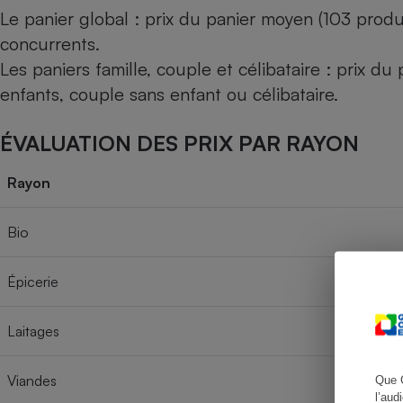
Le panier global : prix du panier moyen (103 produ
concurrents.
Les paniers famille, couple et célibataire : prix d
Cafetière à expresso
enfants, couple sans enfant ou célibataire.
ÉVALUATION DES PRIX PAR RAYON
Rayon
Bio
Robot ménager
Épicerie
Laitages
Viandes
Que 
l’aud