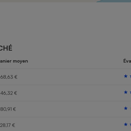
Électricité - Gaz
Appareil photo
numérique
Four encastrable
CHÉ
Lessive
anier moyen
Éva
68,63 €
46,32 €
Aspirateur
80,91 €
28,17 €