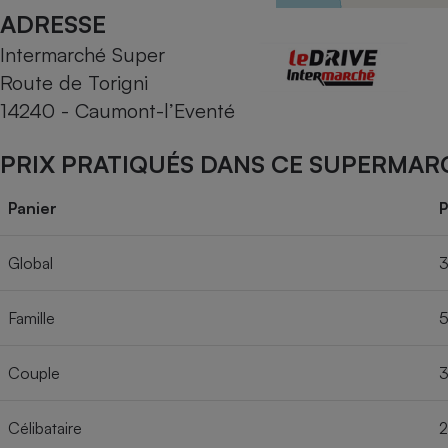
Radiateur électrique
ADRESSE
Intermarché Super
Téléphone mobile -
Route de Torigni
Smartphone
Plaque de cuisson à
14240 - Caumont-l’Eventé
induction
PRIX PRATIQUÉS DANS CE SUPERMAR
Climatiseur -
Panier
P
Ventilateur
Global
3
Antivirus
Famille
5
Climatiseur -
Ventilateur
Couple
3
Célibataire
2