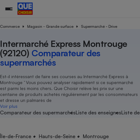
Commerce
Magasin - Grande surface
Supermarché - Drive
Intermarché Express Montrouge
Additifs a
Comparate
Comparatif
Comparateu
Comparatif
Comparateu
Comparatif
Comparati
Substances
Toutes les actualités
Tous les services
Tous nos combats
L’association
Organismes de défense 
Train
supermarc
cosmétiqu
(92120)
Comparateur des
Comparateu
Achat - Vente - Travaux
Démarche administrative
Enquêtes
Nos actions
Nos missions
Système judiciaire
Transport aérien
gratuit
supermarchés
Copropriété
Famille
Guides d'achat
Nos grandes victoires
Notre méthodologie
Location
Senior
Comparateu
Comparate
Comparati
Comparatif
Comparate
Comparatif
Comparatif
Est-il intéressant de faire ses courses au Intermarché Express à
Conseils
Les billets de la présidente
Notre financement
supermarc
électrique
Montrouge ’ Vous pouvez analyser rapidement si ce supermarché
Service marchand
Magasin - Grande surfac
Sport
Soumettre un litige
Brèves
Nos associations locales
Nos partenaires
est parmi les moins chers. Que Choisir relève les prix sur une
Air
Marketing - Fidélisation
Vacances - Tourisme
Lettres types
centaine de produits achetés régulièrement par les consommateurs
Nous rejoindre
Nous rejoindre
Déchet
et dresse un palmarès de
Méthode de vente - Abu
Rencontrer une association locale
Comparate
Comparatif
Comparatif
Comparatif
Comparatif
Voir plus
En savoir plus sur Que Choisir Ensemble
Eau
Comparateur des supermarchés
Liste des enseignes
Liste de
s
Agriculture
Achat - Vente - Location
Energie
Nutrition
Assurance auto
-nous ?
Produit alimentaire
Carburant
Comparati
Comparati
Comparati
Comparate
Île-de-France
Hauts-de-Seine
Montrouge