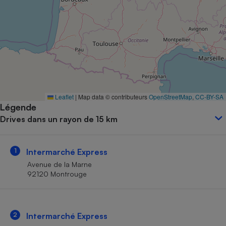
Petit électroménager - U
Complément
alimentaire
Mutuelle
Assurance emprunteur
Matelas
Leaflet
|
Map data © contributeurs
OpenStreetMap
,
CC-BY-SA
Champagne
Légende
bouteille
Banque en 
Drives dans un rayon de 15 km
Téléviseur
Antimoustique
Lave-linge
1
Intermarché Express
Avenue de la Marne
92120 Montrouge
Radiateur électrique
2
Intermarché Express