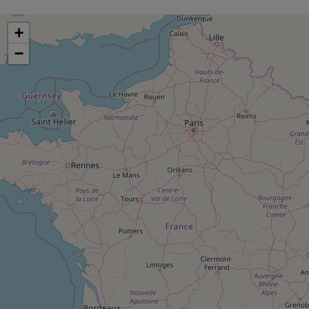
pression
Choisir son fioul
Assurance
Sécurité - Hygiène
Circulation routière
Choisir son pellet
+
Crédit immobilier
Banque - Crédit
Contrôle technique - Rép
−
Comparateur assurance emprunteur
Maison de retraite
Epargne - Fiscalité
Comparateu
Pièce détachée
Energie Moins Chère Ensemble
Comparatif réfrigérateur
Comparatif casque audio
Comparatif tondeuse ro
Moto
Comparatif plaque à indu
Comparatif barre de son
Comparatif poêle à gran
Supermarché - Drive
Comparatif hotte aspira
Comparatif imprimante m
Comparatif radiateur éle
Électricité - Gaz
Hygiène - Beauté
Comparatif climatiseur m
Comparatif ordinateur p
Tous les comparateurs
Maladie - Médecine - Mé
Comparatif aspirateur bal
Comparatif ultrabook
Aménagement
Toutes les cartes interactives
Système de santé - Com
Comparatif aspirateur tr
Comparatif tablette tacti
Supermarché - Drive
Bricolage - Jardinage
Retraite
Comparatif cafetière au
Chauffage
Speedtest - Testez le débit de votre
Mutuelle
Comparatif robot cuiseu
Image et son
Produit d'entretien
connexion Internet
Comparatif centrale vap
Comparateur auto
Informatique
Sécurité domestique
Internet
Gros électroménager
Téléphonie