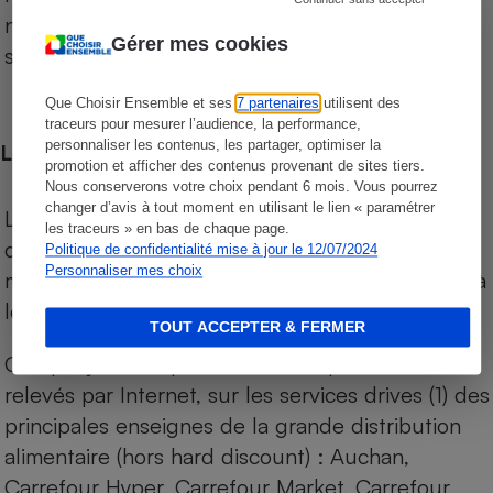
niveau de prix des supermarchés, géolocalisés
Gérer mes cookies
sur le territoire français.
Que Choisir Ensemble et ses
7 partenaires
utilisent des
traceurs pour mesurer l’audience, la performance,
personnaliser les contenus, les partager, optimiser la
Les comparaisons de prix
promotion et afficher des contenus provenant de sites tiers.
Nous conserverons votre choix pendant 6 mois. Vous pourrez
changer d’avis à tout moment en utilisant le lien « paramétrer
Les comparaisons sont réalisées sur l’ensemble
les traceurs » en bas de chaque page.
des produits des magasins. Les produits de
Politique de confidentialité mise à jour le 12/07/2024
Personnaliser mes choix
marques de distributeurs (MDD) sont comparés à
leurs équivalents chez leurs concurrents.
TOUT ACCEPTER & FERMER
Chaque jour, les prix de tous les produits sont
relevés par Internet, sur les services drives (1) des
principales enseignes de la grande distribution
alimentaire (hors hard discount) : Auchan,
Carrefour Hyper, Carrefour Market, Carrefour