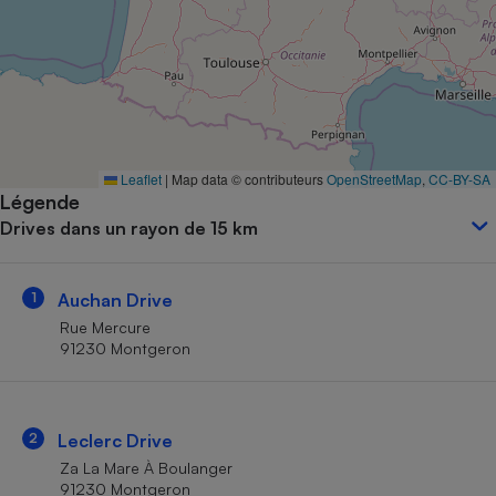
Petit électroménager - U
Complément
alimentaire
Mutuelle
Assurance emprunteur
Leaflet
|
Map data © contributeurs
OpenStreetMap
,
CC-BY-SA
Légende
Matelas
Champagne
Drives dans un rayon de 15 km
bouteille
Banque en 
Téléviseur
1
Auchan Drive
Antimoustique
Lave-linge
Rue Mercure
91230 Montgeron
Radiateur électrique
2
Leclerc Drive
Za La Mare À Boulanger
91230 Montgeron