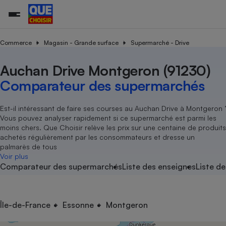
Commerce
Magasin - Grande surface
Supermarché - Drive
Auchan Drive Montgeron (91230)
Additifs a
Comparate
Comparatif
Comparateu
Comparatif
Comparateu
Comparatif
Comparati
Substances
Toutes les actualités
Tous les services
Tous nos combats
L’association
Organismes de défense 
Train
supermarc
cosmétiqu
Comparateur des supermarchés
Comparateu
Achat - Vente - Travaux
Démarche administrative
Enquêtes
Nos actions
Nos missions
Système judiciaire
Transport aérien
gratuit
Copropriété
Famille
Guides d'achat
Nos grandes victoires
Notre méthodologie
Est-il intéressant de faire ses courses au Auchan Drive à Montgeron ’
Location
Senior
Vous pouvez analyser rapidement si ce supermarché est parmi les
Comparateu
Comparate
Comparati
Comparatif
Comparate
Comparatif
Comparatif
Conseils
Les billets de la présidente
Notre financement
moins chers. Que Choisir relève les prix sur une centaine de produits
supermarc
électrique
Service marchand
Magasin - Grande surfac
Sport
Soumettre un litige
achetés régulièrement par les consommateurs et dresse un
Brèves
Nos associations locales
Nos partenaires
Air
palmarès de tous
Marketing - Fidélisation
Vacances - Tourisme
Lettres types
Voir plus
Nous rejoindre
Nous rejoindre
Déchet
Comparateur des supermarchés
Liste des enseignes
Liste de
Méthode de vente - Abu
Rencontrer une association locale
Comparate
Comparatif
Comparatif
Comparatif
Comparatif
En savoir plus sur Que Choisir Ensemble
Eau
s
Agriculture
Achat - Vente - Location
Energie
Nutrition
Assurance auto
Île-de-France
Essonne
Montgeron
-nous ?
Produit alimentaire
Carburant
Comparati
Comparati
Comparati
Comparate