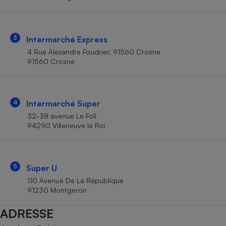
Téléphone mobile -
Smartphone
Plaque de cuisson à
induction
3
Intermarché Express
4 Rue Alexandre Foudrier, 91560 Crosne
91560 Crosne
Climatiseur -
Ventilateur
4
Intermarché Super
Antivirus
32-38 avenue Le Foll
94290 Villeneuve le Roi
Climatiseur -
Ventilateur
5
Super U
110 Avenue De La République
91230 Montgeron
ADRESSE