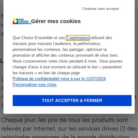
Continuer sans accepter
Notre comparateur de supermarchés propose le
Gérer mes cookies
niveau de prix des supermarchés, géolocalisés
sur le territoire français.
Que Choisir Ensemble et ses
7 partenaires
utilisent des
traceurs pour mesurer l’audience, la performance,
personnaliser les contenus, les partager, optimiser la
promotion et afficher des contenus provenant de sites tiers.
Les comparaisons de prix
Nous conserverons votre choix pendant 6 mois. Vous pourrez
changer d’avis à tout moment en utilisant le lien « paramétrer
les traceurs » en bas de chaque page.
Les comparaisons sont réalisées sur l’ensemble
Politique de confidentialité mise à jour le 12/07/2024
Personnaliser mes choix
des produits des magasins. Les produits de
marques de distributeurs (MDD) sont comparés à
TOUT ACCEPTER & FERMER
leurs équivalents chez leurs concurrents.
Chaque jour, les prix de tous les produits sont
relevés par Internet, sur les services drives (1) des
principales enseignes de la grande distribution