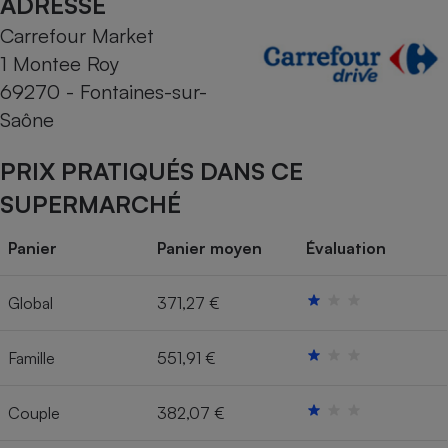
ADRESSE
Carrefour Market
Cafetière à expressos
1 Montee Roy
69270 - Fontaines-sur-
Saône
PRIX PRATIQUÉS DANS CE
SUPERMARCHÉ
Robot ménager
Panier
Panier moyen
Évaluation
Global
371,27 €
Famille
551,91 €
Couple
382,07 €