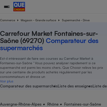
Commerce
Magasin - Grande surface
Supermarché - Drive
Carrefour Market Fontaines-sur-
Additifs a
Comparate
Comparatif
Comparateu
Comparatif
Comparateu
Comparatif
Comparati
Substances
Toutes les actualités
Tous les services
Tous nos combats
L’association
Organismes de défense 
Train
supermarc
cosmétiqu
Saône (69270)
Comparateur des
Comparateu
Achat - Vente - Travaux
Démarche administrative
Enquêtes
Nos actions
Nos missions
Système judiciaire
Transport aérien
gratuit
supermarchés
Copropriété
Famille
Guides d'achat
Nos grandes victoires
Notre méthodologie
Location
Senior
Comparateu
Comparate
Comparati
Comparatif
Comparate
Comparatif
Comparatif
Est-il intéressant de faire ses courses au Carrefour Market à
Conseils
Les billets de la présidente
Notre financement
supermarc
électrique
Fontaines-sur-Saône ’ Vous pouvez analyser rapidement si ce
Service marchand
Magasin - Grande surfac
Sport
Soumettre un litige
Brèves
Nos associations locales
Nos partenaires
supermarché est parmi les moins chers. Que Choisir relève les prix
Air
Marketing - Fidélisation
Vacances - Tourisme
Lettres types
sur une centaine de produits achetés régulièrement par les
Nous rejoindre
Nous rejoindre
Déchet
consommateurs et dresse un
Méthode de vente - Abu
Rencontrer une association locale
Comparate
Comparatif
Comparatif
Comparatif
Comparatif
Voir plus
En savoir plus sur Que Choisir Ensemble
Eau
Comparateur des supermarchés
Liste des enseignes
Liste de
s
Agriculture
Achat - Vente - Location
Energie
Nutrition
Assurance auto
-nous ?
Produit alimentaire
Carburant
Comparati
Comparati
Comparati
Comparate
Auvergne-Rhône-Alpes
Rhône
Fontaines-sur-Saône