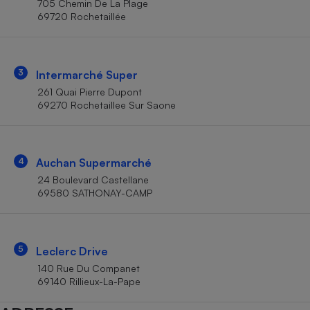
705 Chemin De La Plage
Téléphone mobile -
69720 Rochetaillée
Smartphone
Plaque de cuisson à
induction
3
Intermarché Super
261 Quai Pierre Dupont
Climatiseur -
69270 Rochetaillee Sur Saone
Ventilateur
Antivirus
4
Auchan Supermarché
24 Boulevard Castellane
Climatiseur -
Ventilateur
69580 SATHONAY-CAMP
5
Leclerc Drive
140 Rue Du Companet
69140 Rillieux-La-Pape