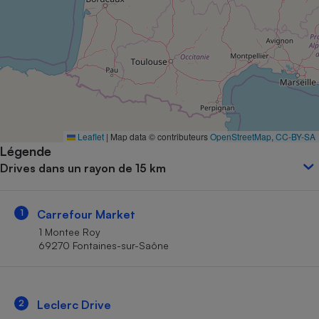
Petit électroménager - U
Complément
alimentaire
Mutuelle
Assurance emprunteur
Matelas
Leaflet
|
Map data © contributeurs
OpenStreetMap
,
CC-BY-SA
Champagne
Légende
bouteille
Banque en 
Drives dans un rayon de 15 km
Téléviseur
Antimoustique
Lave-linge
1
Carrefour Market
1 Montee Roy
69270 Fontaines-sur-Saône
Radiateur électrique
2
Leclerc Drive