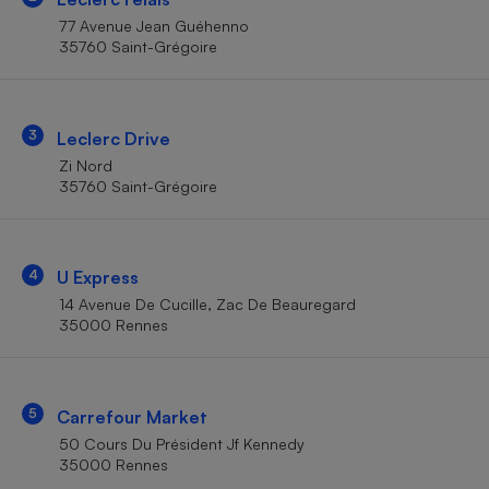
Téléphone mobile -
77 Avenue Jean Guéhenno
Smartphone
Plaque de cuisson à
35760 Saint-Grégoire
induction
3
Leclerc Drive
Climatiseur -
Zi Nord
Ventilateur
35760 Saint-Grégoire
Antivirus
4
U Express
Climatiseur -
Ventilateur
14 Avenue De Cucille, Zac De Beauregard
35000 Rennes
5
Carrefour Market
50 Cours Du Président Jf Kennedy
35000 Rennes