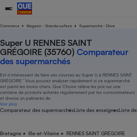
Commerce
Magasin - Grande surface
Supermarché - Drive
Super U RENNES SAINT
Additifs a
Comparate
Comparatif
Comparateu
Comparatif
Comparateu
Comparatif
Comparati
Substances
Toutes les actualités
Tous les services
Tous nos combats
L’association
Organismes de défense 
Train
supermarc
cosmétiqu
GRÉGOIRE (35760)
Comparateur
Comparateu
Achat - Vente - Travaux
Démarche administrative
Enquêtes
Nos actions
Nos missions
Système judiciaire
Transport aérien
gratuit
des supermarchés
Copropriété
Famille
Guides d'achat
Nos grandes victoires
Notre méthodologie
Location
Senior
Comparateu
Comparate
Comparati
Comparatif
Comparate
Comparatif
Comparatif
Est-il intéressant de faire ses courses au Super U à RENNES SAINT
Conseils
Les billets de la présidente
Notre financement
supermarc
électrique
GRÉGOIRE ’ Vous pouvez analyser rapidement si ce supermarché
Service marchand
Magasin - Grande surfac
Sport
Soumettre un litige
Brèves
Nos associations locales
Nos partenaires
est parmi les moins chers. Que Choisir relève les prix sur une
Air
Marketing - Fidélisation
Vacances - Tourisme
Lettres types
centaine de produits achetés régulièrement par les consommateurs
Nous rejoindre
Nous rejoindre
Déchet
et dresse un palmarès de
Méthode de vente - Abu
Rencontrer une association locale
Comparate
Comparatif
Comparatif
Comparatif
Comparatif
Voir plus
En savoir plus sur Que Choisir Ensemble
Eau
Comparateur des supermarchés
Liste des enseignes
Liste de
s
Agriculture
Achat - Vente - Location
Energie
Nutrition
Assurance auto
-nous ?
Produit alimentaire
Carburant
Comparati
Comparati
Comparati
Comparate
Bretagne
Ille-et-Vilaine
RENNES SAINT GRÉGOIRE