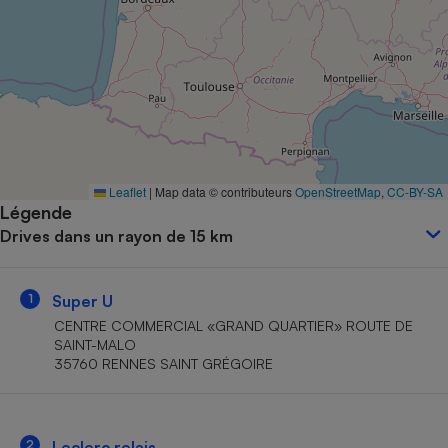
Petit électroménager - U
Complément
alimentaire
Mutuelle
Assurance emprunteur
Matelas
Leaflet
|
Map data © contributeurs
OpenStreetMap
,
CC-BY-SA
Champagne
Légende
bouteille
Banque en 
Drives dans un rayon de 15 km
Téléviseur
Antimoustique
Lave-linge
1
Super U
CENTRE COMMERCIAL «GRAND QUARTIER» ROUTE DE
SAINT-MALO
35760 RENNES SAINT GRÉGOIRE
Radiateur électrique
2
Leclerc relais