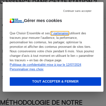
D'ESSENCE DANS CETTE STATION ?
Continuer sans accepter
Capacité du réservoir
Gérer mes cookies
Carburant
30L
50L
70L
Que Choisir Ensemble et ses
7 partenaires
utilisent des
SP 95-E10
59,88 €
99,80 €
139,72 €
traceurs pour mesurer l’audience, la performance,
personnaliser les contenus, les partager, optimiser la
promotion et afficher des contenus provenant de sites tiers.
E85
24,36 €
40,60 €
56,84 €
Nous conserverons votre choix pendant 6 mois. Vous pourrez
changer d’avis à tout moment en utilisant le lien « paramétrer
les traceurs » en bas de chaque page.
Gazole
65,97 €
109,95 €
153,93 €
Politique de confidentialité mise à jour le 12/07/2024
Personnaliser mes choix
SP 98
63,18 €
105,30 €
147,42 €
TOUT ACCEPTER & FERMER
MÉTHODOLOGIE DE NOTRE