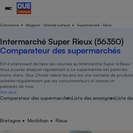
Commerce
Magasin - Grande surface
Supermarché - Drive
Intermarché Super Rieux (56350)
Additifs a
Comparate
Comparatif
Comparateu
Comparatif
Comparateu
Comparatif
Comparati
Substances
Toutes les actualités
Tous les services
Tous nos combats
L’association
Organismes de défense 
Train
supermarc
cosmétiqu
Comparateur des supermarchés
Comparateu
Achat - Vente - Travaux
Démarche administrative
Enquêtes
Nos actions
Nos missions
Système judiciaire
Transport aérien
gratuit
Copropriété
Famille
Guides d'achat
Nos grandes victoires
Notre méthodologie
Est-il intéressant de faire ses courses au Intermarché Super à Rieux ’
Location
Senior
Vous pouvez analyser rapidement si ce supermarché est parmi les
Comparateu
Comparate
Comparati
Comparatif
Comparate
Comparatif
Comparatif
Conseils
Les billets de la présidente
Notre financement
moins chers. Que Choisir relève les prix sur une centaine de produits
supermarc
électrique
Service marchand
Magasin - Grande surfac
Sport
Soumettre un litige
achetés régulièrement par les consommateurs et dresse un
Brèves
Nos associations locales
Nos partenaires
Air
palmarès de tous
Marketing - Fidélisation
Vacances - Tourisme
Lettres types
Voir plus
Nous rejoindre
Nous rejoindre
Déchet
Comparateur des supermarchés
Liste des enseignes
Liste de
Méthode de vente - Abu
Rencontrer une association locale
Comparate
Comparatif
Comparatif
Comparatif
Comparatif
En savoir plus sur Que Choisir Ensemble
Eau
s
Agriculture
Achat - Vente - Location
Energie
Nutrition
Assurance auto
Bretagne
Morbihan
Rieux
-nous ?
Produit alimentaire
Carburant
Comparati
Comparati
Comparati
Comparate