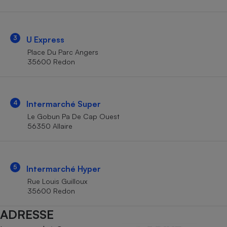
Téléphone mobile -
Smartphone
Plaque de cuisson à
induction
3
U Express
Place Du Parc Angers
35600 Redon
Climatiseur -
Ventilateur
4
Intermarché Super
Antivirus
Le Gobun Pa De Cap Ouest
56350 Allaire
Climatiseur -
Ventilateur
5
Intermarché Hyper
Rue Louis Guilloux
35600 Redon
ADRESSE