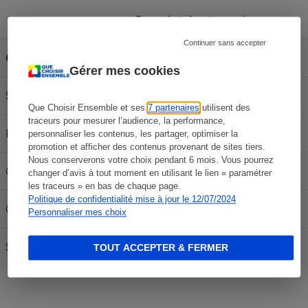
Capacité du réservoir
Continuer sans accepter
Carburant
30L
50L
70L
Gérer mes cookies
SP 95-E10
58,47 €
97,45 €
136,43 €
Que Choisir Ensemble et ses
7 partenaires
utilisent des
traceurs pour mesurer l’audience, la performance,
E85
23,97 €
39,95 €
55,93 €
personnaliser les contenus, les partager, optimiser la
promotion et afficher des contenus provenant de sites tiers.
Nous conserverons votre choix pendant 6 mois. Vous pourrez
Gazole
64,35 €
107,25 €
150,15 €
changer d’avis à tout moment en utilisant le lien « paramétrer
les traceurs » en bas de chaque page.
Politique de confidentialité mise à jour le 12/07/2024
GPLc
30,09 €
50,15 €
70,21 €
Personnaliser mes choix
SP 98
60,90 €
101,50 €
142,10 €
TOUT ACCEPTER & FERMER