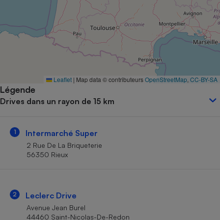
Petit électroménager - U
Complément
alimentaire
Mutuelle
Assurance emprunteur
Leaflet
|
Map data © contributeurs
OpenStreetMap
,
CC-BY-SA
Légende
Matelas
Champagne
Drives dans un rayon de 15 km
bouteille
Banque en 
Téléviseur
1
Intermarché Super
Antimoustique
Lave-linge
2 Rue De La Briqueterie
56350 Rieux
Radiateur électrique
2
Leclerc Drive
Avenue Jean Burel
44460 Saint-Nicolas-De-Redon