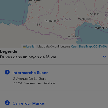
Petit électroménager - U
Complément
alimentaire
Mutuelle
Assurance emprunteur
Matelas
Leaflet
|
Map data © contributeurs
OpenStreetMap
,
CC-BY-SA
Champagne
Légende
bouteille
Banque en 
Drives dans un rayon de 15 km
Téléviseur
Antimoustique
Lave-linge
1
Intermarché Super
2 Avenue De La Gare
77250 Veneux Les Sablons
Radiateur électrique
2
Carrefour Market