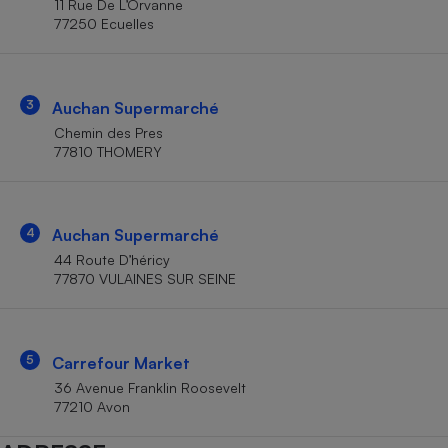
11 Rue De L’Orvanne
Téléphone mobile -
77250 Ecuelles
Smartphone
Plaque de cuisson à
induction
3
Auchan Supermarché
Chemin des Pres
Climatiseur -
77810 THOMERY
Ventilateur
Antivirus
4
Auchan Supermarché
44 Route D’héricy
Climatiseur -
Ventilateur
77870 VULAINES SUR SEINE
5
Carrefour Market
36 Avenue Franklin Roosevelt
77210 Avon