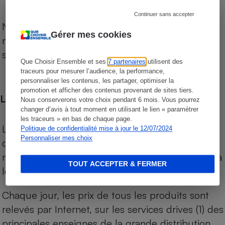
Continuer sans accepter
Notre comparateur de supermarchés propose le
Gérer mes cookies
niveau de prix des supermarchés, géolocalisés
sur le territoire français.
Que Choisir Ensemble et ses
7 partenaires
utilisent des
traceurs pour mesurer l’audience, la performance,
personnaliser les contenus, les partager, optimiser la
promotion et afficher des contenus provenant de sites tiers.
Les comparaisons de prix
Nous conserverons votre choix pendant 6 mois. Vous pourrez
changer d’avis à tout moment en utilisant le lien « paramétrer
les traceurs » en bas de chaque page.
Les comparaisons sont réalisées sur l’ensemble
Politique de confidentialité mise à jour le 12/07/2024
Personnaliser mes choix
des produits des magasins. Les produits de
marques de distributeurs (MDD) sont comparés à
TOUT ACCEPTER & FERMER
leurs équivalents chez leurs concurrents.
Chaque jour, les prix de tous les produits sont
relevés par Internet, sur les services drives (1) des
principales enseignes de la grande distribution