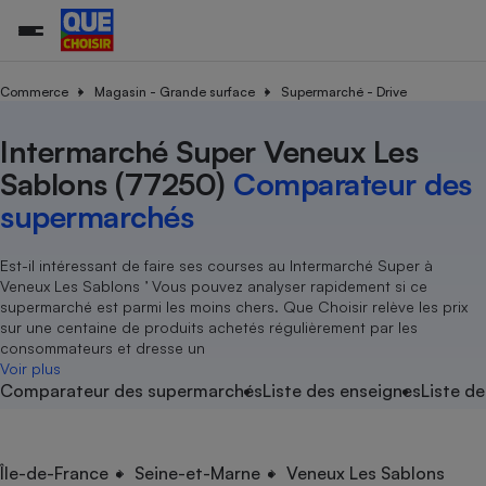
Commerce
Magasin - Grande surface
Supermarché - Drive
Intermarché Super Veneux Les
Additifs a
Comparate
Comparatif
Comparateu
Comparatif
Comparateu
Comparatif
Comparati
Substances
Toutes les actualités
Tous les services
Tous nos combats
L’association
Organismes de défense 
Train
supermarc
cosmétiqu
Sablons (77250)
Comparateur des
Comparateu
Achat - Vente - Travaux
Démarche administrative
Enquêtes
Nos actions
Nos missions
Système judiciaire
Transport aérien
gratuit
supermarchés
Copropriété
Famille
Guides d'achat
Nos grandes victoires
Notre méthodologie
Location
Senior
Comparateu
Comparate
Comparati
Comparatif
Comparate
Comparatif
Comparatif
Est-il intéressant de faire ses courses au Intermarché Super à
Conseils
Les billets de la présidente
Notre financement
supermarc
électrique
Veneux Les Sablons ’ Vous pouvez analyser rapidement si ce
Service marchand
Magasin - Grande surfac
Sport
Soumettre un litige
Brèves
Nos associations locales
Nos partenaires
supermarché est parmi les moins chers. Que Choisir relève les prix
Air
Marketing - Fidélisation
Vacances - Tourisme
Lettres types
sur une centaine de produits achetés régulièrement par les
Nous rejoindre
Nous rejoindre
Déchet
consommateurs et dresse un
Méthode de vente - Abu
Rencontrer une association locale
Comparate
Comparatif
Comparatif
Comparatif
Comparatif
Voir plus
En savoir plus sur Que Choisir Ensemble
Eau
Comparateur des supermarchés
Liste des enseignes
Liste de
s
Agriculture
Achat - Vente - Location
Energie
Nutrition
Assurance auto
-nous ?
Produit alimentaire
Carburant
Comparati
Comparati
Comparati
Comparate
Île-de-France
Seine-et-Marne
Veneux Les Sablons