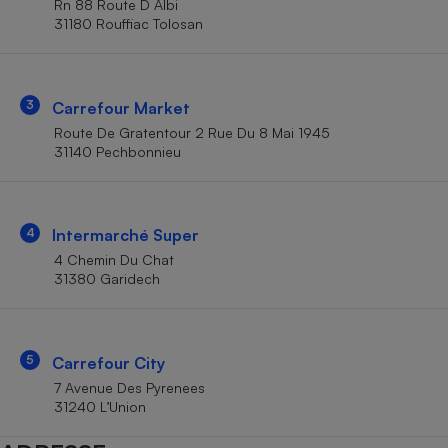
Rn 88 Route D Albi
Téléphone mobile -
31180 Rouffiac Tolosan
Smartphone
Plaque de cuisson à
induction
3
Carrefour Market
Route De Gratentour 2 Rue Du 8 Mai 1945
Climatiseur -
31140 Pechbonnieu
Ventilateur
Antivirus
4
Intermarché Super
4 Chemin Du Chat
Climatiseur -
Ventilateur
31380 Garidech
5
Carrefour City
7 Avenue Des Pyrenees
31240 L’Union