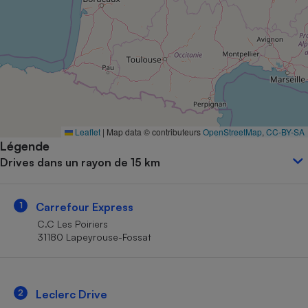
Petit électroménager - U
Complément
alimentaire
Mutuelle
Assurance emprunteur
Matelas
Leaflet
|
Map data © contributeurs
OpenStreetMap
,
CC-BY-SA
Champagne
Légende
bouteille
Banque en 
Drives dans un rayon de 15 km
Téléviseur
Antimoustique
Lave-linge
1
Carrefour Express
C.C Les Poiriers
31180 Lapeyrouse-Fossat
Radiateur électrique
2
Leclerc Drive