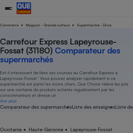
Commerce
Magasin - Grande surface
Supermarché - Drive
Carrefour Express Lapeyrouse-
Additifs a
Comparate
Comparatif
Comparateu
Comparatif
Comparateu
Comparatif
Comparati
Substances
Toutes les actualités
Tous les services
Tous nos combats
L’association
Organismes de défense 
Train
supermarc
cosmétiqu
Fossat (31180)
Comparateur des
Comparateu
Achat - Vente - Travaux
Démarche administrative
Enquêtes
Nos actions
Nos missions
Système judiciaire
Transport aérien
gratuit
supermarchés
Copropriété
Famille
Guides d'achat
Nos grandes victoires
Notre méthodologie
Location
Senior
Comparateu
Comparate
Comparati
Comparatif
Comparate
Comparatif
Comparatif
Est-il intéressant de faire ses courses au Carrefour Express à
Conseils
Les billets de la présidente
Notre financement
supermarc
électrique
Lapeyrouse-Fossat ’ Vous pouvez analyser rapidement si ce
Service marchand
Magasin - Grande surfac
Sport
Soumettre un litige
Brèves
Nos associations locales
Nos partenaires
supermarché est parmi les moins chers. Que Choisir relève les prix
Air
Marketing - Fidélisation
Vacances - Tourisme
Lettres types
sur une centaine de produits achetés régulièrement par les
Nous rejoindre
Nous rejoindre
Déchet
consommateurs et dresse un
Méthode de vente - Abu
Rencontrer une association locale
Comparate
Comparatif
Comparatif
Comparatif
Comparatif
Voir plus
En savoir plus sur Que Choisir Ensemble
Eau
Comparateur des supermarchés
Liste des enseignes
Liste de
s
Agriculture
Achat - Vente - Location
Energie
Nutrition
Assurance auto
-nous ?
Produit alimentaire
Carburant
Comparati
Comparati
Comparati
Comparate
Occitanie
Haute-Garonne
Lapeyrouse-Fossat