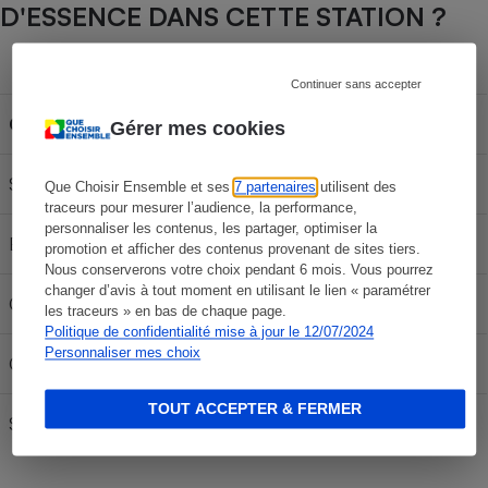
D'ESSENCE DANS CETTE STATION ?
Capacité du réservoir
Continuer sans accepter
Carburant
30L
50L
70L
Gérer mes cookies
SP 95-E10
60,24 €
100,40 €
140,56 €
Que Choisir Ensemble et ses
7 partenaires
utilisent des
traceurs pour mesurer l’audience, la performance,
personnaliser les contenus, les partager, optimiser la
E85
24,24 €
40,40 €
56,56 €
promotion et afficher des contenus provenant de sites tiers.
Nous conserverons votre choix pendant 6 mois. Vous pourrez
changer d’avis à tout moment en utilisant le lien « paramétrer
Gazole
67,44 €
112,40 €
157,36 €
les traceurs » en bas de chaque page.
Politique de confidentialité mise à jour le 12/07/2024
Personnaliser mes choix
GPLc
30,87 €
51,45 €
72,03 €
TOUT ACCEPTER & FERMER
SP 98
62,64 €
104,40 €
146,16 €