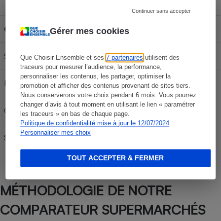
Capacité du réservoir
Continuer sans accepter
Carburant
30L
50L
70L
Gérer mes cookies
SP 95-E10
62,97 €
104,95 €
146,93 €
Que Choisir Ensemble et ses
7 partenaires
utilisent des
traceurs pour mesurer l’audience, la performance,
personnaliser les contenus, les partager, optimiser la
E85
24,45 €
40,75 €
57,05 €
promotion et afficher des contenus provenant de sites tiers.
Nous conserverons votre choix pendant 6 mois. Vous pourrez
changer d’avis à tout moment en utilisant le lien « paramétrer
Gazole
70,17 €
116,95 €
163,73 €
les traceurs » en bas de chaque page.
Politique de confidentialité mise à jour le 12/07/2024
Personnaliser mes choix
SP 98
66,57 €
110,95 €
155,33 €
TOUT ACCEPTER & FERMER
MÉTHODOLOGIE DE NOTRE
COMPARATEUR SUPERMARCHÉS