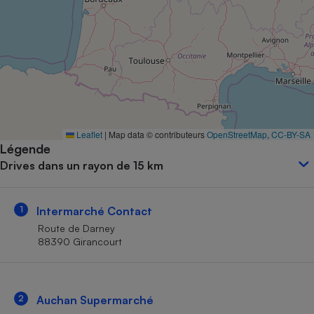
Petit électroménager - U
Complément
alimentaire
Mutuelle
Assurance emprunteur
Matelas
Leaflet
|
Map data © contributeurs
OpenStreetMap
,
CC-BY-SA
Champagne
Légende
bouteille
Banque en 
Drives dans un rayon de 15 km
Téléviseur
Antimoustique
Lave-linge
1
Intermarché Contact
Route de Darney
88390 Girancourt
Radiateur électrique
2
Auchan Supermarché