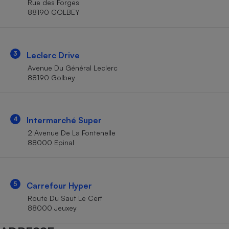
Rue des Forges
Téléphone mobile -
88190 GOLBEY
Smartphone
Plaque de cuisson à
induction
3
Leclerc Drive
Avenue Du Général Leclerc
Climatiseur -
88190 Golbey
Ventilateur
Antivirus
4
Intermarché Super
2 Avenue De La Fontenelle
Climatiseur -
Ventilateur
88000 Epinal
5
Carrefour Hyper
Route Du Saut Le Cerf
88000 Jeuxey