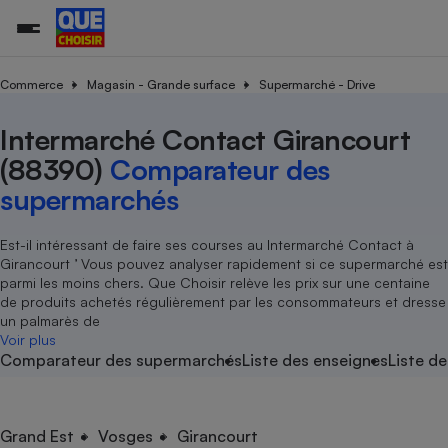
Commerce
Magasin - Grande surface
Supermarché - Drive
Intermarché Contact Girancourt
Additifs a
Comparate
Comparatif
Comparateu
Comparatif
Comparateu
Comparatif
Comparati
Substances
Toutes les actualités
Tous les services
Tous nos combats
L’association
Organismes de défense 
Train
supermarc
cosmétiqu
(88390)
Comparateur des
Comparateu
Achat - Vente - Travaux
Démarche administrative
Enquêtes
Nos actions
Nos missions
Système judiciaire
Transport aérien
gratuit
supermarchés
Copropriété
Famille
Guides d'achat
Nos grandes victoires
Notre méthodologie
Location
Senior
Comparateu
Comparate
Comparati
Comparatif
Comparate
Comparatif
Comparatif
Est-il intéressant de faire ses courses au Intermarché Contact à
Conseils
Les billets de la présidente
Notre financement
supermarc
électrique
Girancourt ’ Vous pouvez analyser rapidement si ce supermarché est
Service marchand
Magasin - Grande surfac
Sport
Soumettre un litige
Brèves
Nos associations locales
Nos partenaires
parmi les moins chers. Que Choisir relève les prix sur une centaine
Air
Marketing - Fidélisation
Vacances - Tourisme
Lettres types
de produits achetés régulièrement par les consommateurs et dresse
Nous rejoindre
Nous rejoindre
Déchet
un palmarès de
Méthode de vente - Abu
Rencontrer une association locale
Comparate
Comparatif
Comparatif
Comparatif
Comparatif
Voir plus
En savoir plus sur Que Choisir Ensemble
Eau
Comparateur des supermarchés
Liste des enseignes
Liste de
s
Agriculture
Achat - Vente - Location
Energie
Nutrition
Assurance auto
-nous ?
Produit alimentaire
Carburant
Comparati
Comparati
Comparati
Comparate
Grand Est
Vosges
Girancourt