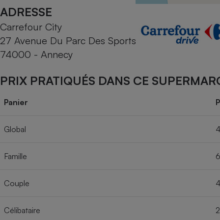
Radiateur électrique
ADRESSE
Carrefour City
Téléphone mobile -
27 Avenue Du Parc Des Sports
Smartphone
Plaque de cuisson à
74000 - Annecy
induction
PRIX PRATIQUÉS DANS CE SUPERMAR
Climatiseur -
Panier
P
Ventilateur
Global
4
Antivirus
Famille
6
Climatiseur -
Ventilateur
Couple
4
Célibataire
2