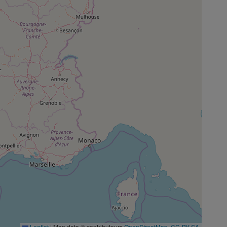
Leaflet
|
Map data © contributeurs
OpenStreetMap
,
CC-BY-SA