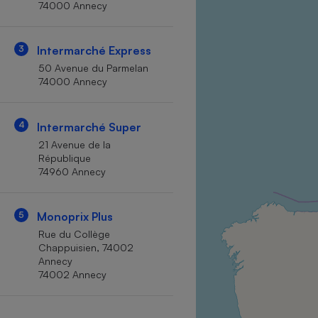
74000 Annecy
Internet
Gros électroménager
Téléphonie
3
Intermarché Express
Petit électroménager 
50 Avenue du Parmelan
Complément
74000 Annecy
alimentaire
Mutuelle
Assurance emprunteu
4
Intermarché Super
21 Avenue de la
République
74960 Annecy
Matelas
Champa
boutei
Banque 
5
Monoprix Plus
Téléviseur
Rue du Collège
Antimoustique
Chappuisien, 74002
Lave-linge
Annecy
74002 Annecy