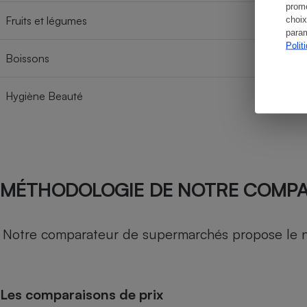
promo
Fruits et légumes
choix
param
Polit
Boissons
Hygiène Beauté
MÉTHODOLOGIE DE NOTRE COMP
Notre comparateur de supermarchés propose le nive
Les comparaisons de prix