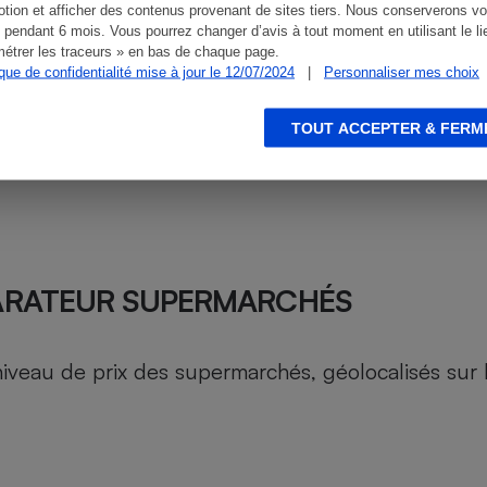
tion et afficher des contenus provenant de sites tiers. Nous conserverons vo
 pendant 6 mois. Vous pourrez changer d’avis à tout moment en utilisant le li
étrer les traceurs » en bas de chaque page.
ique de confidentialité mise à jour le 12/07/2024
|
Personnaliser mes choix
TOUT ACCEPTER & FERM
ARATEUR SUPERMARCHÉS
au de prix des supermarchés, géolocalisés sur le 