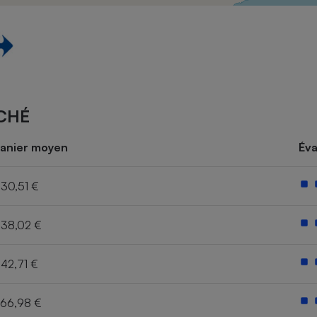
Électricité - Gaz
Appareil photo
numérique
Four encastrable
CHÉ
Lessive
anier moyen
Éva
30,51 €
38,02 €
Aspirateur
42,71 €
66,98 €