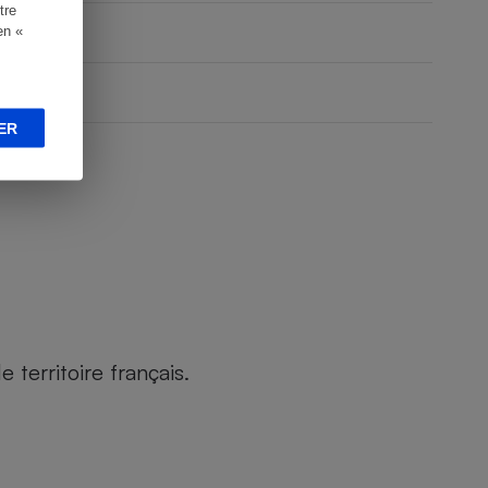
tre
en «
ER
territoire français.