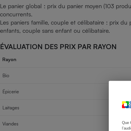
Le panier global : prix du panier moyen (103 produ
concurrents.
Les paniers famille, couple et célibataire : prix d
Cafetière à expresso
enfants, couple sans enfant ou célibataire.
ÉVALUATION DES PRIX PAR RAYON
Rayon
Bio
Robot ménager
Épicerie
Laitages
Que 
Viandes
l’aud