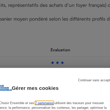
its, représentatifs des achats d’un foyer français
u panier moyen pondéré selon les différents profils
s
Réfrigérateur
Évaluation
Continuer sans accept
Gérer mes cookies
Choisir Ensemble et ses
7 partenaires
utilisent des traceurs pour mesurer
ience, la performance, personnaliser les contenus, les partager, optimiser la