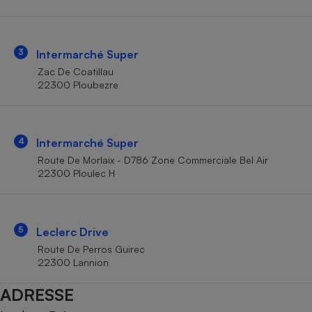
Téléphone mobile -
Smartphone
Plaque de cuisson à
induction
3
Intermarché Super
Zac De Coatillau
22300 Ploubezre
Climatiseur -
Ventilateur
4
Intermarché Super
Antivirus
Route De Morlaix - D786 Zone Commerciale Bel Air
22300 Ploulec H
Climatiseur -
Ventilateur
5
Leclerc Drive
Route De Perros Guirec
22300 Lannion
ADRESSE