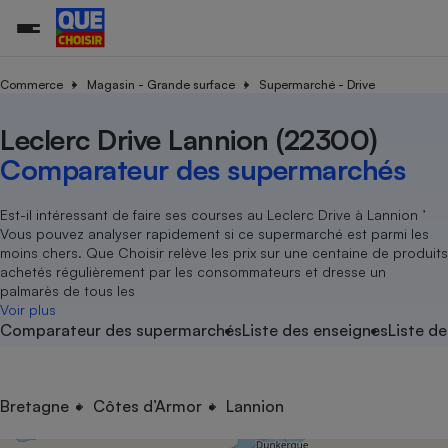
Commerce
Magasin - Grande surface
Supermarché - Drive
Leclerc Drive Lannion (22300)
Additifs a
Comparate
Comparatif
Comparateu
Comparatif
Comparateu
Comparatif
Comparati
Substances
Toutes les actualités
Tous les services
Tous nos combats
L’association
Organismes de défense 
Train
supermarc
cosmétiqu
Comparateur des supermarchés
Comparateu
Achat - Vente - Travaux
Démarche administrative
Enquêtes
Nos actions
Nos missions
Système judiciaire
Transport aérien
gratuit
Copropriété
Famille
Guides d'achat
Nos grandes victoires
Notre méthodologie
Est-il intéressant de faire ses courses au Leclerc Drive à Lannion ’
Location
Senior
Vous pouvez analyser rapidement si ce supermarché est parmi les
Comparateu
Comparate
Comparati
Comparatif
Comparate
Comparatif
Comparatif
Conseils
Les billets de la présidente
Notre financement
moins chers. Que Choisir relève les prix sur une centaine de produits
supermarc
électrique
Service marchand
Magasin - Grande surfac
Sport
Soumettre un litige
achetés régulièrement par les consommateurs et dresse un
Brèves
Nos associations locales
Nos partenaires
Air
palmarès de tous les
Marketing - Fidélisation
Vacances - Tourisme
Lettres types
Voir plus
Nous rejoindre
Nous rejoindre
Déchet
Comparateur des supermarchés
Liste des enseignes
Liste de
Méthode de vente - Abu
Rencontrer une association locale
Comparate
Comparatif
Comparatif
Comparatif
Comparatif
En savoir plus sur Que Choisir Ensemble
Eau
s
Agriculture
Achat - Vente - Location
Energie
Nutrition
Assurance auto
Bretagne
Côtes d’Armor
Lannion
-nous ?
Produit alimentaire
Carburant
Comparati
Comparati
Comparati
Comparate