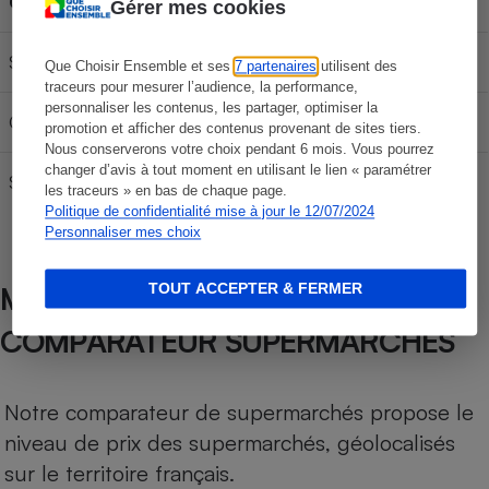
Carburant
30L
50L
70L
Gérer mes cookies
SP 95-E10
58,77 €
97,95 €
137,13 €
Que Choisir Ensemble et ses
7 partenaires
utilisent des
traceurs pour mesurer l’audience, la performance,
personnaliser les contenus, les partager, optimiser la
Gazole
64,47 €
107,45 €
150,43 €
promotion et afficher des contenus provenant de sites tiers.
Nous conserverons votre choix pendant 6 mois. Vous pourrez
changer d’avis à tout moment en utilisant le lien « paramétrer
SP 98
61,77 €
102,95 €
144,13 €
les traceurs » en bas de chaque page.
Politique de confidentialité mise à jour le 12/07/2024
Personnaliser mes choix
MÉTHODOLOGIE DE NOTRE
TOUT ACCEPTER & FERMER
COMPARATEUR SUPERMARCHÉS
Notre comparateur de supermarchés propose le
niveau de prix des supermarchés, géolocalisés
sur le territoire français.