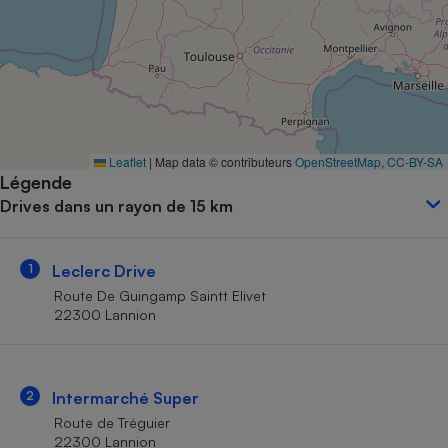
Petit électroménager - U
Complément
alimentaire
Mutuelle
Assurance emprunteur
Leaflet
|
Map data © contributeurs
OpenStreetMap
,
CC-BY-SA
Légende
Matelas
Champagne
Drives dans un rayon de 15 km
bouteille
Banque en 
Téléviseur
1
Leclerc Drive
Antimoustique
Lave-linge
Route De Guingamp Saintt Elivet
22300 Lannion
Radiateur électrique
2
Intermarché Super
Route de Tréguier
22300 Lannion