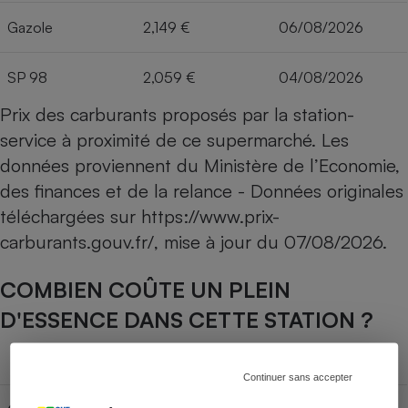
Gazole
2,149 €
06/08/2026
SP 98
2,059 €
04/08/2026
Prix des carburants proposés par la station-
service à proximité de ce supermarché. Les
données proviennent du Ministère de l’Economie,
des finances et de la relance - Données originales
téléchargées sur
https://www.prix-
carburants.gouv.fr/
, mise à jour du
07/08/2026
.
COMBIEN COÛTE UN PLEIN
D'ESSENCE DANS CETTE STATION ?
Capacité du réservoir
Continuer sans accepter