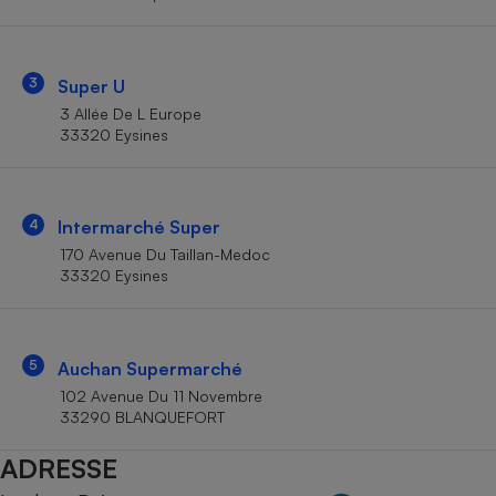
Téléphone mobile -
Smartphone
Plaque de cuisson à
induction
3
Super U
3 Allée De L Europe
33320 Eysines
Climatiseur -
Ventilateur
4
Intermarché Super
Antivirus
170 Avenue Du Taillan-Medoc
33320 Eysines
Climatiseur -
Ventilateur
5
Auchan Supermarché
102 Avenue Du 11 Novembre
33290 BLANQUEFORT
ADRESSE