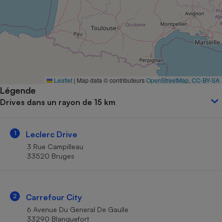
Petit électroménager - U
Complément
alimentaire
Mutuelle
Assurance emprunteur
Leaflet
|
Map data © contributeurs
OpenStreetMap
,
CC-BY-SA
Légende
Matelas
Champagne
Drives dans un rayon de 15 km
bouteille
Banque en 
Téléviseur
1
Leclerc Drive
Antimoustique
Lave-linge
3 Rue Campilleau
33520 Bruges
Radiateur électrique
2
Carrefour City
6 Avenue Du General De Gaulle
33290 Blanquefort