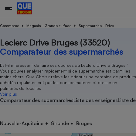
Commerce
Magasin - Grande surface
Supermarché - Drive
Leclerc Drive Bruges (33520)
Additifs a
Comparate
Comparatif
Comparateu
Comparatif
Comparateu
Comparatif
Comparati
Substances
Toutes les actualités
Tous les services
Tous nos combats
L’association
Organismes de défense 
Train
supermarc
cosmétiqu
Comparateur des supermarchés
Comparateu
Achat - Vente - Travaux
Démarche administrative
Enquêtes
Nos actions
Nos missions
Système judiciaire
Transport aérien
gratuit
Copropriété
Famille
Guides d'achat
Nos grandes victoires
Notre méthodologie
Est-il intéressant de faire ses courses au Leclerc Drive à Bruges ’
Location
Senior
Vous pouvez analyser rapidement si ce supermarché est parmi les
Comparateu
Comparate
Comparati
Comparatif
Comparate
Comparatif
Comparatif
Conseils
Les billets de la présidente
Notre financement
moins chers. Que Choisir relève les prix sur une centaine de produits
supermarc
électrique
Service marchand
Magasin - Grande surfac
Sport
Soumettre un litige
achetés régulièrement par les consommateurs et dresse un
Brèves
Nos associations locales
Nos partenaires
Air
palmarès de tous les
Marketing - Fidélisation
Vacances - Tourisme
Lettres types
Voir plus
Nous rejoindre
Nous rejoindre
Déchet
Comparateur des supermarchés
Liste des enseignes
Liste de
Méthode de vente - Abu
Rencontrer une association locale
Comparate
Comparatif
Comparatif
Comparatif
Comparatif
En savoir plus sur Que Choisir Ensemble
Eau
s
Agriculture
Achat - Vente - Location
Energie
Nutrition
Assurance auto
Nouvelle-Aquitaine
Gironde
Bruges
-nous ?
Produit alimentaire
Carburant
Comparati
Comparati
Comparati
Comparate