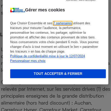
niveau de prix des supermarchés, géolocalisés
Gérer mes cookies
sur le territoire français.
Que Choisir Ensemble et ses
7 partenaires
utilisent des
traceurs pour mesurer l’audience, la performance,
personnaliser les contenus, les partager, optimiser la
Les comparaisons de prix
promotion et afficher des contenus provenant de sites tiers.
Nous conserverons votre choix pendant 6 mois. Vous pourrez
changer d’avis à tout moment en utilisant le lien « paramétrer
Les comparaisons sont réalisées sur l’ensemble
les traceurs » en bas de chaque page.
des produits des magasins. Les produits de
Politique de confidentialité mise à jour le 12/07/2024
Personnaliser mes choix
marques de distributeurs (MDD) sont comparés à
leurs équivalents chez leurs concurrents.
TOUT ACCEPTER & FERMER
Chaque jour, les prix de tous les produits sont
relevés par Internet, sur les services drives (1) des
principales enseignes de la grande distribution
alimentaire (hors hard discount) : Auchan,
Carrefour Hyper, Carrefour Market, Carrefour