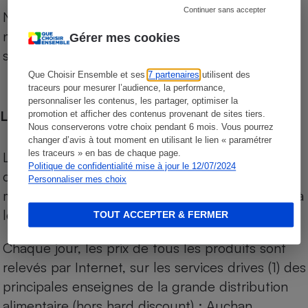
Continuer sans accepter
Notre comparateur de supermarchés propose le
niveau de prix des supermarchés, géolocalisés
Gérer mes cookies
sur le territoire français.
Que Choisir Ensemble et ses
7 partenaires
utilisent des
traceurs pour mesurer l’audience, la performance,
personnaliser les contenus, les partager, optimiser la
Les comparaisons de prix
promotion et afficher des contenus provenant de sites tiers.
Nous conserverons votre choix pendant 6 mois. Vous pourrez
changer d’avis à tout moment en utilisant le lien « paramétrer
les traceurs » en bas de chaque page.
Les comparaisons sont réalisées sur l’ensemble
Politique de confidentialité mise à jour le 12/07/2024
des produits des magasins. Les produits de
Personnaliser mes choix
marques de distributeurs (MDD) sont comparés à
leurs équivalents chez leurs concurrents.
TOUT ACCEPTER & FERMER
Chaque jour, les prix de tous les produits sont
relevés par Internet, sur les services drives (1) des
principales enseignes de la grande distribution
alimentaire (hors hard discount) : Auchan,