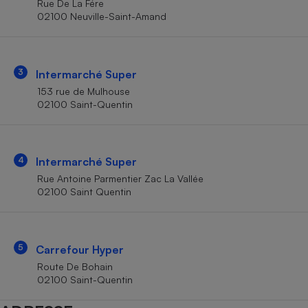
Rue De La Fére
Téléphone mobile -
02100 Neuville-Saint-Amand
Smartphone
Plaque de cuisson à
induction
3
Intermarché Super
153 rue de Mulhouse
Climatiseur -
02100 Saint-Quentin
Ventilateur
Antivirus
4
Intermarché Super
Rue Antoine Parmentier Zac La Vallée
Climatiseur -
Ventilateur
02100 Saint Quentin
5
Carrefour Hyper
Route De Bohain
02100 Saint-Quentin