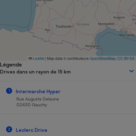
Petit électroménager - U
Complément
alimentaire
Mutuelle
Assurance emprunteur
Matelas
Leaflet
|
Map data © contributeurs
OpenStreetMap
,
CC-BY-SA
Champagne
Légende
bouteille
Banque en 
Drives dans un rayon de 15 km
Téléviseur
Antimoustique
Lave-linge
1
Intermarché Hyper
Rue Auguste Delaune
02430 Gauchy
Radiateur électrique
2
Leclerc Drive