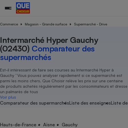
Commerce
Magasin - Grande surface
Supermarché - Drive
Intermarché Hyper Gauchy
Additifs a
Comparate
Comparatif
Comparateu
Comparatif
Comparateu
Comparatif
Comparati
Substances
Toutes les actualités
Tous les services
Tous nos combats
L’association
Organismes de défense 
Train
supermarc
cosmétiqu
(02430)
Comparateur des
Comparateu
Achat - Vente - Travaux
Démarche administrative
Enquêtes
Nos actions
Nos missions
Système judiciaire
Transport aérien
gratuit
supermarchés
Copropriété
Famille
Guides d'achat
Nos grandes victoires
Notre méthodologie
Location
Senior
Comparateu
Comparate
Comparati
Comparatif
Comparate
Comparatif
Comparatif
Est-il intéressant de faire ses courses au Intermarché Hyper à
Conseils
Les billets de la présidente
Notre financement
supermarc
électrique
Gauchy ’ Vous pouvez analyser rapidement si ce supermarché est
Service marchand
Magasin - Grande surfac
Sport
Soumettre un litige
Brèves
Nos associations locales
Nos partenaires
parmi les moins chers. Que Choisir relève les prix sur une centaine
Air
Marketing - Fidélisation
Vacances - Tourisme
Lettres types
de produits achetés régulièrement par les consommateurs et dresse
Nous rejoindre
Nous rejoindre
Déchet
un palmarès de tous
Méthode de vente - Abu
Rencontrer une association locale
Comparate
Comparatif
Comparatif
Comparatif
Comparatif
Voir plus
En savoir plus sur Que Choisir Ensemble
Eau
Comparateur des supermarchés
Liste des enseignes
Liste de
s
Agriculture
Achat - Vente - Location
Energie
Nutrition
Assurance auto
-nous ?
Produit alimentaire
Carburant
Comparati
Comparati
Comparati
Comparate
Hauts-de-France
Aisne
Gauchy