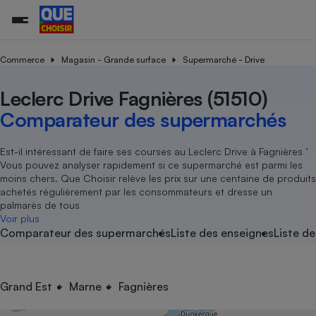
Commerce
Magasin - Grande surface
Supermarché - Drive
Leclerc Drive Fagnières (51510)
Additifs a
Comparate
Comparatif
Comparateu
Comparatif
Comparateu
Comparatif
Comparati
Substances
Toutes les actualités
Tous les services
Tous nos combats
L’association
Organismes de défense 
Train
supermarc
cosmétiqu
Comparateur des supermarchés
Comparateu
Achat - Vente - Travaux
Démarche administrative
Enquêtes
Nos actions
Nos missions
Système judiciaire
Transport aérien
gratuit
Copropriété
Famille
Guides d'achat
Nos grandes victoires
Notre méthodologie
Est-il intéressant de faire ses courses au Leclerc Drive à Fagnières ’
Location
Senior
Vous pouvez analyser rapidement si ce supermarché est parmi les
Comparateu
Comparate
Comparati
Comparatif
Comparate
Comparatif
Comparatif
Conseils
Les billets de la présidente
Notre financement
moins chers. Que Choisir relève les prix sur une centaine de produits
supermarc
électrique
Service marchand
Magasin - Grande surfac
Sport
Soumettre un litige
achetés régulièrement par les consommateurs et dresse un
Brèves
Nos associations locales
Nos partenaires
Air
palmarès de tous
Marketing - Fidélisation
Vacances - Tourisme
Lettres types
Voir plus
Nous rejoindre
Nous rejoindre
Déchet
Comparateur des supermarchés
Liste des enseignes
Liste de
Méthode de vente - Abu
Rencontrer une association locale
Comparate
Comparatif
Comparatif
Comparatif
Comparatif
En savoir plus sur Que Choisir Ensemble
Eau
s
Agriculture
Achat - Vente - Location
Energie
Nutrition
Assurance auto
Grand Est
Marne
Fagnières
-nous ?
Produit alimentaire
Carburant
Comparati
Comparati
Comparati
Comparate