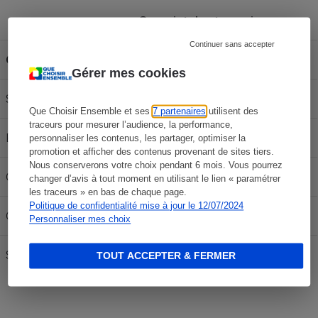
Capacité du réservoir
Continuer sans accepter
Carburant
30L
50L
70L
Gérer mes cookies
SP 95-E10
58,65 €
97,75 €
136,85 €
Que Choisir Ensemble et ses
7 partenaires
utilisent des
traceurs pour mesurer l’audience, la performance,
E85
23,88 €
39,80 €
55,72 €
personnaliser les contenus, les partager, optimiser la
promotion et afficher des contenus provenant de sites tiers.
Nous conserverons votre choix pendant 6 mois. Vous pourrez
Gazole
63,15 €
105,25 €
147,35 €
changer d’avis à tout moment en utilisant le lien « paramétrer
les traceurs » en bas de chaque page.
Politique de confidentialité mise à jour le 12/07/2024
GPLc
30,00 €
50,00 €
70,00 €
Personnaliser mes choix
SP 98
62,22 €
103,70 €
145,18 €
TOUT ACCEPTER & FERMER