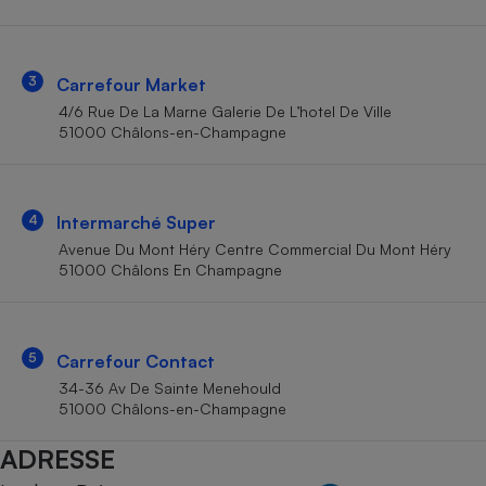
Téléphone mobile -
Smartphone
Plaque de cuisson à
induction
3
Carrefour Market
4/6 Rue De La Marne Galerie De L’hotel De Ville
51000 Châlons-en-Champagne
Climatiseur -
Ventilateur
4
Intermarché Super
Antivirus
Avenue Du Mont Héry Centre Commercial Du Mont Héry
51000 Châlons En Champagne
Climatiseur -
Ventilateur
5
Carrefour Contact
34-36 Av De Sainte Menehould
51000 Châlons-en-Champagne
ADRESSE