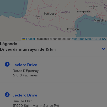
Petit électroménager - U
Complément
alimentaire
Mutuelle
Assurance emprunteur
Leaflet
|
Map data © contributeurs
OpenStreetMap
,
CC-BY-SA
Légende
Matelas
Champagne
Drives dans un rayon de 15 km
bouteille
Banque en 
Téléviseur
1
Leclerc Drive
Antimoustique
Lave-linge
Route D’Epernay
51510 Fagnières
Radiateur électrique
2
Leclerc Drive
Rue De L’Ilet
51520 Saint Martin Sur Le Pré